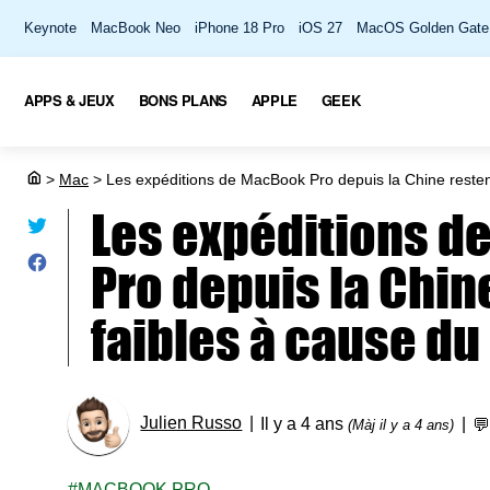
Keynote
MacBook Neo
iPhone 18 Pro
iOS 27
MacOS Golden Gate
APPS & JEUX
BONS PLANS
APPLE
GEEK
>
Mac
>
Les expéditions de MacBook Pro depuis la Chine resten
Les expéditions d
Pro depuis la Chin
faibles à cause d
Julien Russo
Il y a 4 ans

(Màj il y a 4 ans)
MACBOOK PRO