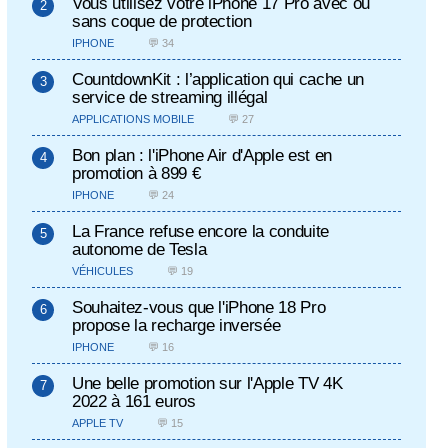
Vous utilisez votre iPhone 17 Pro avec ou
sans coque de protection
IPHONE
💬 34
CountdownKit : l’application qui cache un
service de streaming illégal
APPLICATIONS MOBILE
💬 27
Bon plan : l'iPhone Air d'Apple est en
promotion à 899 €
IPHONE
💬 24
La France refuse encore la conduite
autonome de Tesla
VÉHICULES
💬 19
Souhaitez-vous que l'iPhone 18 Pro
propose la recharge inversée
IPHONE
💬 16
Une belle promotion sur l'Apple TV 4K
2022 à 161 euros
APPLE TV
💬 15