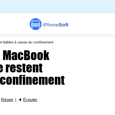
iPhone
Soft
t faibles à cause du confinement
e MacBook
e restent
u confinement

Réagir
🔈
Écouter