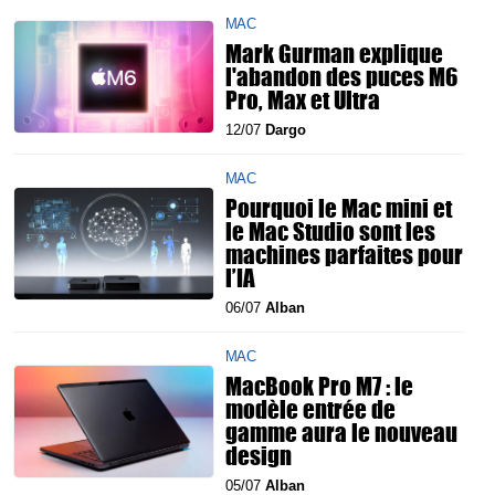
MAC
Mark Gurman explique
l'abandon des puces M6
Pro, Max et Ultra
12/07
Dargo
MAC
Pourquoi le Mac mini et
le Mac Studio sont les
machines parfaites pour
l’IA
06/07
Alban
MAC
MacBook Pro M7 : le
modèle entrée de
gamme aura le nouveau
design
05/07
Alban