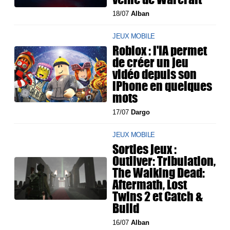
18/07
Alban
JEUX MOBILE
Roblox : l'IA permet
de créer un jeu
vidéo depuis son
iPhone en quelques
mots
17/07
Dargo
JEUX MOBILE
Sorties jeux :
Outliver: Tribulation,
The Walking Dead:
Aftermath, Lost
Twins 2 et Catch &
Build
16/07
Alban