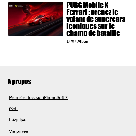
PUBG Mobile X
Ferrari : prenez le
volant de supercars
iconiques sur le
champ de bataille
14/07
Alban
A propos
Première fois sur iPhoneSoft ?
iSoft
L'équipe
Vie privée