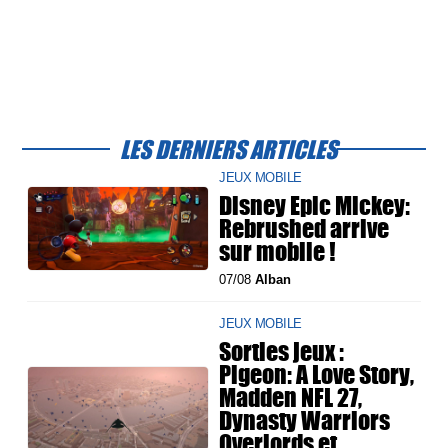
LES DERNIERS ARTICLES
JEUX MOBILE
Disney Epic Mickey:
Rebrushed arrive
sur mobile !
07/08
Alban
JEUX MOBILE
Sorties jeux :
Pigeon: A Love Story,
Madden NFL 27,
Dynasty Warriors
Overlords et