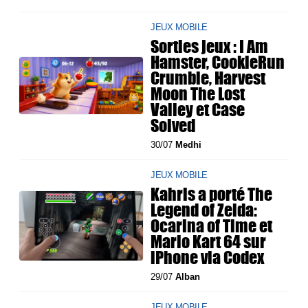
JEUX MOBILE
Sorties jeux : I Am
Hamster, CookieRun
Crumble, Harvest
Moon The Lost
Valley et Case
Solved
30/07
Medhi
JEUX MOBILE
Kahris a porté The
Legend of Zelda:
Ocarina of Time et
Mario Kart 64 sur
iPhone via Codex
29/07
Alban
JEUX MOBILE