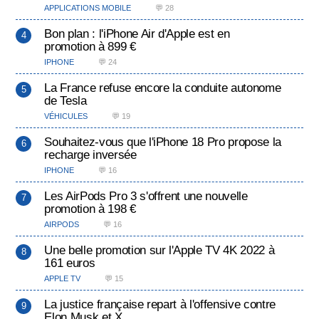
APPLICATIONS MOBILE
💬 28
Bon plan : l'iPhone Air d'Apple est en
promotion à 899 €
IPHONE
💬 24
La France refuse encore la conduite autonome
de Tesla
VÉHICULES
💬 19
Souhaitez-vous que l'iPhone 18 Pro propose la
recharge inversée
IPHONE
💬 16
Les AirPods Pro 3 s'offrent une nouvelle
promotion à 198 €
AIRPODS
💬 16
Une belle promotion sur l'Apple TV 4K 2022 à
161 euros
APPLE TV
💬 15
La justice française repart à l'offensive contre
Elon Musk et X