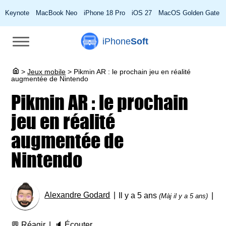
Keynote
MacBook Neo
iPhone 18 Pro
iOS 27
MacOS Golden Gate
iPhone
Soft
>
Jeux mobile
>
Pikmin AR : le prochain jeu en réalité
augmentée de Nintendo
Pikmin AR : le prochain
jeu en réalité
augmentée de
Nintendo
Alexandre Godard
Il y a 5 ans
(Màj il y a 5 ans)
💬
Réagir
🔈
Écouter