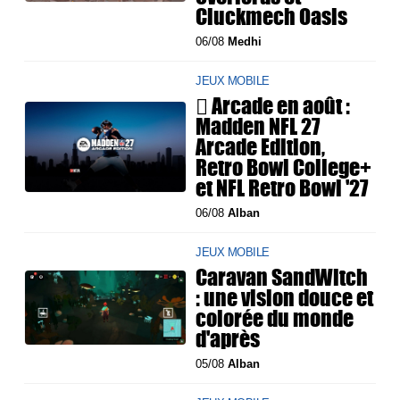
Cluckmech Oasis
06/08
Medhi
JEUX MOBILE
 Arcade en août :
Madden NFL 27
Arcade Edition,
Retro Bowl College+
et NFL Retro Bowl '27
06/08
Alban
JEUX MOBILE
Caravan SandWitch
: une vision douce et
colorée du monde
d'après
05/08
Alban