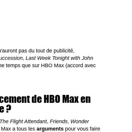
uront pas du tout de publicité,
uccession
,
Last Week Tonight with John
ême temps que sur HBO Max (accord avec
ancement de HBO Max en
e ?
The Flight Attendant
,
Friends
,
Wonder
 Max a tous les
arguments
pour vous faire