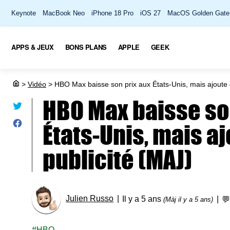
Keynote
MacBook Neo
iPhone 18 Pro
iOS 27
MacOS Golden Gate
APPS & JEUX
BONS PLANS
APPLE
GEEK
>
Vidéo
>
HBO Max baisse son prix aux États-Unis, mais ajoute d
HBO Max baisse so
États-Unis, mais aj
publicité (MAJ)
Julien Russo
Il y a 5 ans

(Màj il y a 5 ans)
HBO