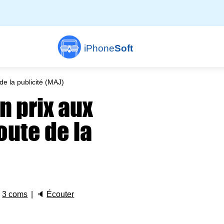
iPhone
Soft
e la publicité (MAJ)
n prix aux
oute de la

3 coms
🔈
Écouter