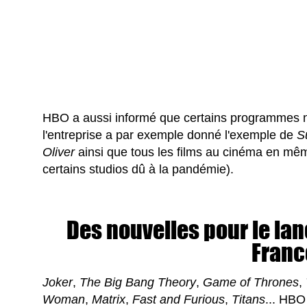
HBO a aussi informé que certains programmes n'a
l'entreprise a par exemple donné l'exemple de
S
Oliver
ainsi que tous les films au cinéma en m
certains studios dû à la pandémie).
Des nouvelles pour le l
Franc
Joker
,
The Big Bang Theory
,
Game of Thrones
,
Woman
,
Matrix
,
Fast and Furious
,
Titans
... HBO