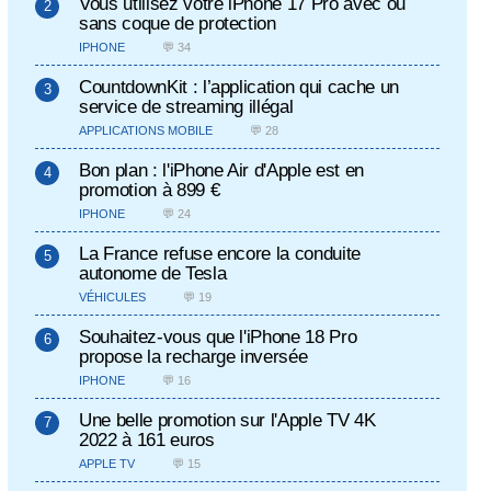
Vous utilisez votre iPhone 17 Pro avec ou
sans coque de protection
IPHONE
💬 34
CountdownKit : l’application qui cache un
service de streaming illégal
APPLICATIONS MOBILE
💬 28
Bon plan : l'iPhone Air d'Apple est en
promotion à 899 €
IPHONE
💬 24
La France refuse encore la conduite
autonome de Tesla
VÉHICULES
💬 19
Souhaitez-vous que l'iPhone 18 Pro
propose la recharge inversée
IPHONE
💬 16
Une belle promotion sur l'Apple TV 4K
2022 à 161 euros
APPLE TV
💬 15