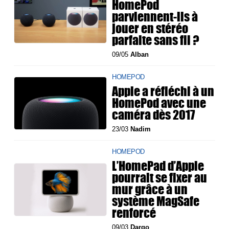
HomePod
parviennent-ils à
jouer en stéréo
parfaite sans fil ?
09/05
Alban
HOMEPOD
Apple a réfléchi à un
HomePod avec une
caméra dès 2017
23/03
Nadim
HOMEPOD
L’HomePad d’Apple
pourrait se fixer au
mur grâce à un
système MagSafe
renforcé
09/03
Dargo