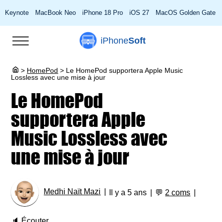
Keynote
MacBook Neo
iPhone 18 Pro
iOS 27
MacOS Golden Gate
iPhone
Soft
>
HomePod
>
Le HomePod supportera Apple Music
Lossless avec une mise à jour
Le HomePod
supportera Apple
Music Lossless avec
une mise à jour
Medhi Naït Mazi
Il y a 5 ans
💬
2 coms
🔈
Écouter