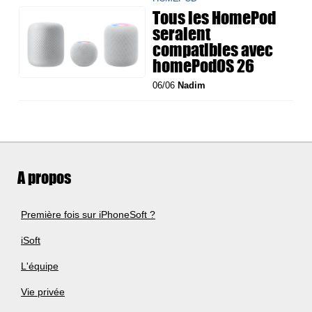
Tous les HomePod
seraient
compatibles avec
homePodOS 26
06/06
Nadim
A propos
Première fois sur iPhoneSoft ?
iSoft
L'équipe
Vie privée