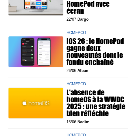
HomePod avec
écran
22/07
Dargo
HOMEPOD
iOS 26 : le HomePod
gagne deux
nouveautés dont le
fondu enchaîné
26/06
Alban
HOMEPOD
L'absence de
homeOS à la WWDC
2025 : une stratégie
bien réfléchie
15/06
Nadim
HOMEPOD