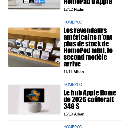
HomePad d'Apple
12/12
Nadim
HOMEPOD
Les revendeurs
américains n’ont
plus de stock de
HomePod mini, le
second modèle
arrive
11/11
Alban
HOMEPOD
Le hub Apple Home
de 2026 coûterait
349 $
15/10
Alban
HOMEPOD