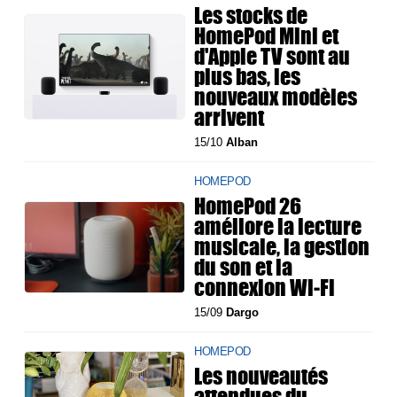
Les stocks de
HomePod Mini et
d'Apple TV sont au
plus bas, les
nouveaux modèles
arrivent
15/10
Alban
HOMEPOD
HomePod 26
améliore la lecture
musicale, la gestion
du son et la
connexion Wi‑Fi
15/09
Dargo
HOMEPOD
Les nouveautés
attendues du