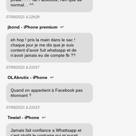
normal… ^^
07/09/2021 à
22h28
jbond - iPhone premium
↩
eh hop ! pris la main dans le sac !
chaque jour je me dis que je suis
content d’avoir fuit whatsapp et de
n’avoir jamais eu de compte fb ??
07/09/2021 à
21h57
OLAbrutix - iPhone
↩
Quand on appartient à Facebook pas
étonnant ?
07/09/2021 à
21h23
Tewiel - iPhone
↩
Jamais fait confiance a Whattsapp et
c’est plutôt le contraire qui m’aurait