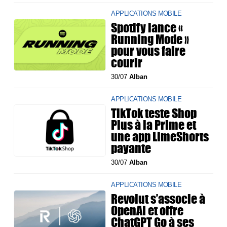
APPLICATIONS MOBILE
Spotify lance «
Running Mode »
pour vous faire
courir
30/07
Alban
APPLICATIONS MOBILE
TikTok teste Shop
Plus à la Prime et
une app LimeShorts
payante
30/07
Alban
APPLICATIONS MOBILE
Revolut s’associe à
OpenAI et offre
ChatGPT Go à ses