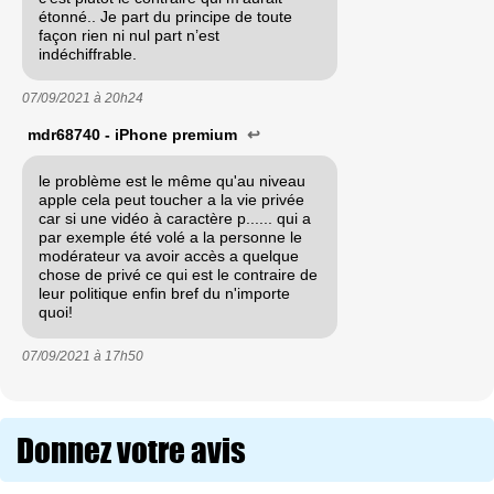
étonné.. Je part du principe de toute
façon rien ni nul part n’est
indéchiffrable.
07/09/2021 à
20h24
mdr68740 - iPhone premium
↩
le problème est le même qu'au niveau
apple cela peut toucher a la vie privée
car si une vidéo à caractère p...... qui a
par exemple été volé a la personne le
modérateur va avoir accès a quelque
chose de privé ce qui est le contraire de
leur politique enfin bref du n'importe
quoi!
07/09/2021 à
17h50
Donnez votre avis