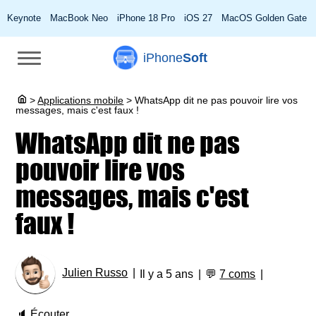
Keynote
MacBook Neo
iPhone 18 Pro
iOS 27
MacOS Golden Gate
iPhone
Soft
>
Applications mobile
>
WhatsApp dit ne pas pouvoir lire vos
messages, mais c'est faux !
WhatsApp dit ne pas
pouvoir lire vos
messages, mais c'est
faux !
Julien Russo
Il y a 5 ans
💬
7 coms
🔈
Écouter