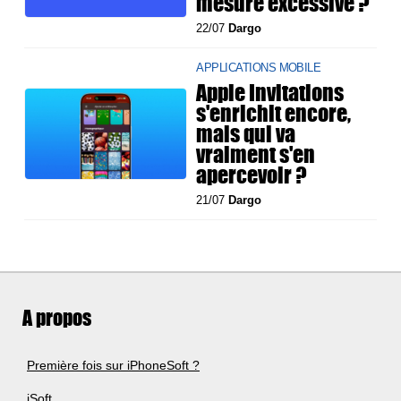
mesure excessive ?
22/07
Dargo
APPLICATIONS MOBILE
Apple Invitations
s'enrichit encore,
mais qui va
vraiment s'en
apercevoir ?
21/07
Dargo
A propos
Première fois sur iPhoneSoft ?
iSoft