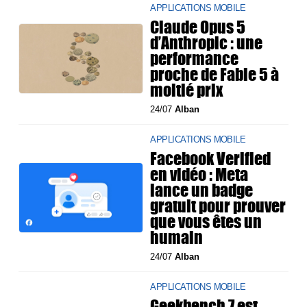
APPLICATIONS MOBILE
Claude Opus 5
d’Anthropic : une
performance
proche de Fable 5 à
moitié prix
24/07
Alban
APPLICATIONS MOBILE
Facebook Verified
en vidéo : Meta
lance un badge
gratuit pour prouver
que vous êtes un
humain
24/07
Alban
APPLICATIONS MOBILE
Geekbench 7 est