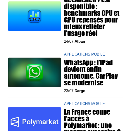
disponible :
benchmarks CPU et
GPU repensés pour
mieux refléter
l’usage réel
24/07
Alban
APPLICATIONS MOBILE
WhatsApp : l'iPad
devient enfin
autonome, CarPlay
se modernise
23/07
Dargo
APPLICATIONS MOBILE
La France coupe
l'accès à
Polymarket : une