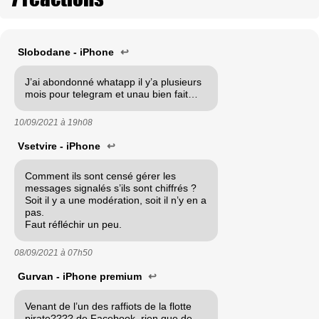
Slobodane - iPhone
↩
J’ai abondonné whatapp il y’a plusieurs
mois pour telegram et unau bien fait…
10/09/2021 à
19h08
Vsetvire - iPhone
↩
Comment ils sont censé gérer les
messages signalés s’ils sont chiffrés ?
Soit il y a une modération, soit il n’y en a
pas.
Faut réfléchir un peu.
08/09/2021 à
07h50
Gurvan - iPhone premium
↩
Venant de l’un des raffiots de la flotte
pirate???? de Facebook, rien que de