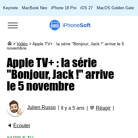
Keynote
MacBook Neo
iPhone 18 Pro
iOS 27
MacOS Golden Gate
iPhone
Soft
>
Vidéo
>
Apple TV+ : la série "Bonjour, Jack !" arrive le 5
novembre
Apple TV+ : la série
"Bonjour, Jack !" arrive
le 5 novembre
Julien Russo
Il y a 5 ans
💬
Réagir
🔈
Écouter