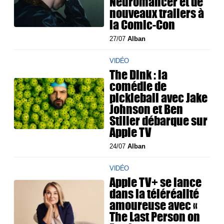
Neuromancer et de
nouveaux trailers à
la Comic-Con
27/07
Alban
VIDÉO
The Dink : la
comédie de
pickleball avec Jake
Johnson et Ben
Stiller débarque sur
Apple TV
24/07
Alban
VIDÉO
Apple TV+ se lance
dans la téléréalité
amoureuse avec «
The Last Person on