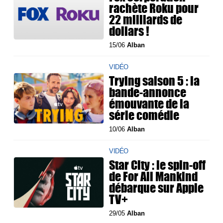
rachète Roku pour
22 milliards de
dollars !
15/06
Alban
VIDÉO
Trying saison 5 : la
bande-annonce
émouvante de la
série comédie
10/06
Alban
VIDÉO
Star City : le spin-off
de For All Mankind
débarque sur Apple
TV+
29/05
Alban