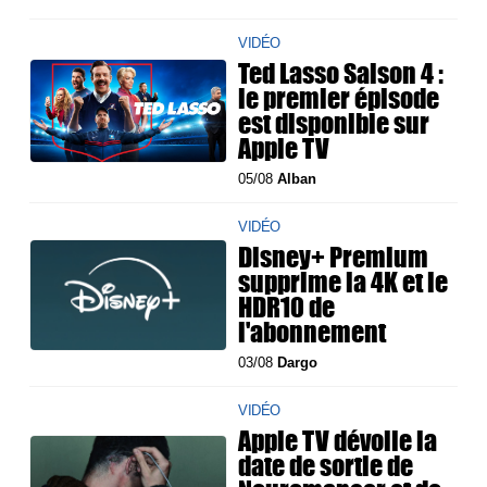
VIDÉO
Ted Lasso Saison 4 :
le premier épisode
est disponible sur
Apple TV
05/08
Alban
VIDÉO
Disney+ Premium
supprime la 4K et le
HDR10 de
l'abonnement
03/08
Dargo
VIDÉO
Apple TV dévoile la
date de sortie de