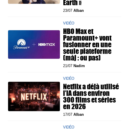
Earth »
23/07
Alban
VIDÉO
HBO Max et
Paramount+ vont
fusionner en une
seule plateforme
(màj : ou pas)
21/07
Nadim
VIDÉO
Netflix a déjà utilisé
l’IA dans environ
300 films et séries
en 2026
17/07
Alban
VIDÉO