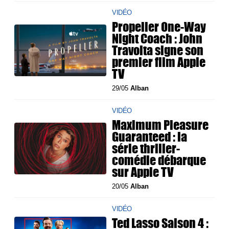
VIDÉO
Propeller One-Way
Night Coach : John
Travolta signe son
premier film Apple
TV
29/05
Alban
VIDÉO
Maximum Pleasure
Guaranteed : la
série thriller-
comédie débarque
sur Apple TV
20/05
Alban
VIDÉO
Ted Lasso Saison 4 :