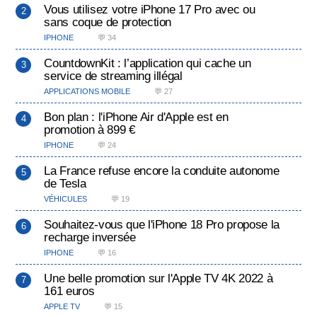
Vous utilisez votre iPhone 17 Pro avec ou
sans coque de protection
IPHONE
💬 34
CountdownKit : l’application qui cache un
service de streaming illégal
APPLICATIONS MOBILE
💬 27
Bon plan : l'iPhone Air d'Apple est en
promotion à 899 €
IPHONE
💬 24
La France refuse encore la conduite autonome
de Tesla
VÉHICULES
💬 19
Souhaitez-vous que l'iPhone 18 Pro propose la
recharge inversée
IPHONE
💬 16
Une belle promotion sur l'Apple TV 4K 2022 à
161 euros
APPLE TV
💬 15