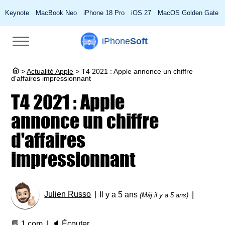
Keynote
MacBook Neo
iPhone 18 Pro
iOS 27
MacOS Golden Gate
iPhone
Soft
>
Actualité Apple
>
T4 2021 : Apple annonce un chiffre
d'affaires impressionnant
T4 2021 : Apple
annonce un chiffre
d'affaires
impressionnant
Julien Russo
Il y a 5 ans
(Màj il y a 5 ans)
💬
1 com
🔈
Écouter