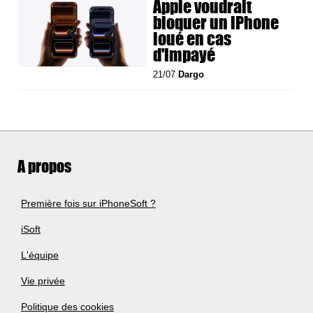
Apple voudrait
bloquer un iPhone
loué en cas
d'impayé
21/07
Dargo
A propos
Première fois sur iPhoneSoft ?
iSoft
L'équipe
Vie privée
Politique des cookies