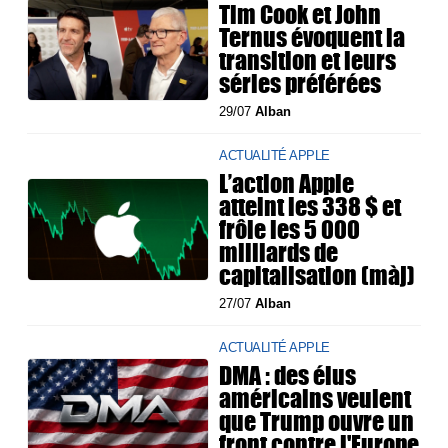
Tim Cook et John
Ternus évoquent la
transition et leurs
séries préférées
29/07
Alban
ACTUALITÉ APPLE
L’action Apple
atteint les 338 $ et
frôle les 5 000
milliards de
capitalisation (màj)
27/07
Alban
ACTUALITÉ APPLE
DMA : des élus
américains veulent
que Trump ouvre un
front contre l'Europe