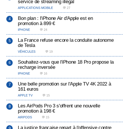
service de streaming illégal
APPLICATIONS MOBILE
💬 27
Bon plan : l'iPhone Air d'Apple est en
promotion à 899 €
IPHONE
💬 24
La France refuse encore la conduite autonome
de Tesla
VÉHICULES
💬 19
Souhaitez-vous que l'iPhone 18 Pro propose la
recharge inversée
IPHONE
💬 16
Une belle promotion sur l'Apple TV 4K 2022 à
161 euros
APPLE TV
💬 15
Les AirPods Pro 3 s'offrent une nouvelle
promotion à 198 €
AIRPODS
💬 15
La justice française repart à l'offensive contre