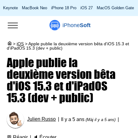
Keynote
MacBook Neo
iPhone 18 Pro
iOS 27
MacOS Golden Gate
iPhone
Soft
>
iOS
>
Apple publie la deuxième version bêta d'iOS 15.3 et
d'iPadOS 15.3 (dev + public)
Apple publie la
deuxième version bêta
d'iOS 15.3 et d'iPadOS
15.3 (dev + public)
Julien Russo
Il y a 5 ans
(Màj il y a 5 ans)
💬
Réagir
🔈
Écouter