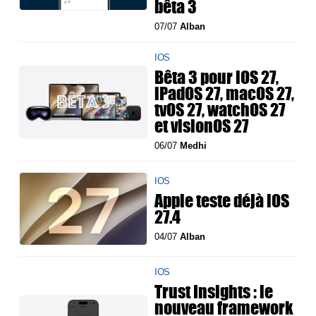
bêta 3
07/07
Alban
IOS
Bêta 3 pour iOS 27,
iPadOS 27, macOS 27,
tvOS 27, watchOS 27
et visionOS 27
06/07
Medhi
IOS
Apple teste déjà iOS
27.4
04/07
Alban
IOS
Trust Insights : le
nouveau framework