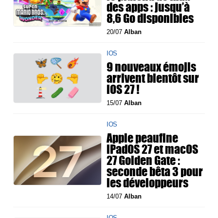
des apps : jusqu’à
8,6 Go disponibles
20/07
Alban
IOS
9 nouveaux émojis
arrivent bientôt sur
iOS 27 !
15/07
Alban
IOS
Apple peaufine
iPadOS 27 et macOS
27 Golden Gate :
seconde bêta 3 pour
les développeurs
14/07
Alban
IOS