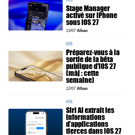
Stage Manager
activé sur iPhone
sous iOS 27
13/07
Alban
IOS
Préparez-vous à la
sortie de la bêta
publique d'iOS 27
(màj : cette
semaine)
12/07
Alban
IOS
Siri AI extrait les
informations
d’applications
tierces dans iOS 27