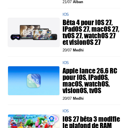
21/07
Alban
IOS
Bêta 4 pour iOS 27,
iPadOS 27, macOS 27,
tvOS 27, watchOS 27
et visionOS 27
20/07
Medhi
IOS
Apple lance 26.6 RC
pour iOS, iPadOS,
macOS, watchOS,
visionOS, tvOS
20/07
Medhi
IOS
iOS 27 bêta 3 modifie
le plafond de RAM