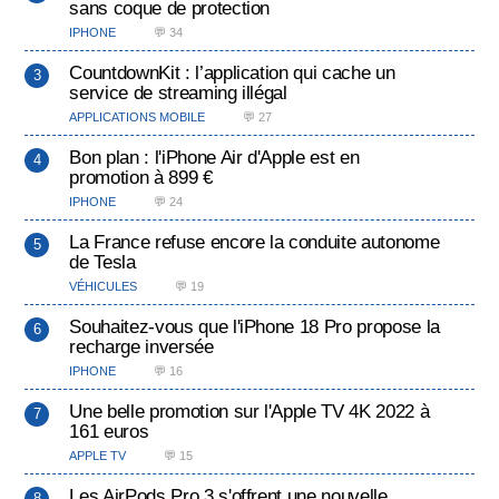
sans coque de protection
IPHONE
💬 34
CountdownKit : l’application qui cache un
service de streaming illégal
APPLICATIONS MOBILE
💬 27
Bon plan : l'iPhone Air d'Apple est en
promotion à 899 €
IPHONE
💬 24
La France refuse encore la conduite autonome
de Tesla
VÉHICULES
💬 19
Souhaitez-vous que l'iPhone 18 Pro propose la
recharge inversée
IPHONE
💬 16
Une belle promotion sur l'Apple TV 4K 2022 à
161 euros
APPLE TV
💬 15
Les AirPods Pro 3 s'offrent une nouvelle