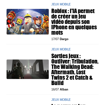
JEUX MOBILE
Roblox : l'IA permet
de créer un jeu
vidéo depuis son
iPhone en quelques
mots
17/07
Dargo
JEUX MOBILE
Sorties jeux :
Outliver: Tribulation,
The Walking Dead:
Aftermath, Lost
Twins 2 et Catch &
Build
16/07
Alban
JEUX MOBILE