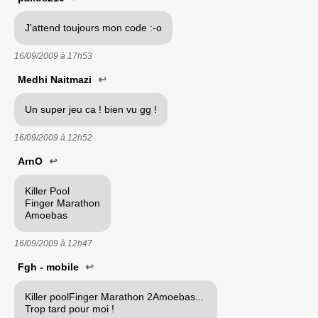
J'attend toujours mon code :-o
16/09/2009 à
17h53
Medhi Naitmazi
↩
Un super jeu ca ! bien vu gg !
16/09/2009 à
12h52
ArnO
↩
Killer Pool
Finger Marathon
Amoebas
16/09/2009 à
12h47
Fgh - mobile
↩
Killer poolFinger Marathon 2Amoebas...
Trop tard pour moi !