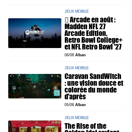
JEUX MOBILE
 Arcade en août :
Madden NFL 27
Arcade Edition,
Retro Bowl College+
et NFL Retro Bowl '27
06/08
Alban
JEUX MOBILE
Caravan SandWitch
: une vision douce et
colorée du monde
d'après
05/08
Alban
JEUX MOBILE
The Rise of the