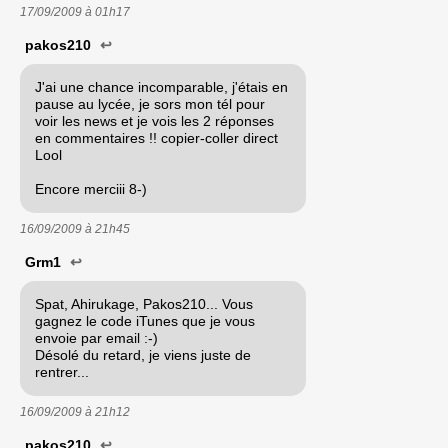
17/09/2009 à
01h17
pakos210
↩
J'ai une chance incomparable, j'étais en
pause au lycée, je sors mon tél pour
voir les news et je vois les 2 réponses
en commentaires !! copier-coller direct
Lool
Encore merciii 8-)
16/09/2009 à
21h45
Grm1
↩
Spat, Ahirukage, Pakos210... Vous
gagnez le code iTunes que je vous
envoie par email :-)
Désolé du retard, je viens juste de
rentrer...
16/09/2009 à
21h12
pakos210
↩