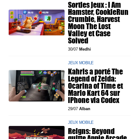
Sorties jeux : I Am
Hamster, CookieRun
Crumble, Harvest
Moon The Lost
Valley et Case
Solved
30/07
Medhi
JEUX MOBILE
Kahris a porté The
Legend of Zelda:
Ocarina of Time et
Mario Kart 64 sur
iPhone via Codex
29/07
Alban
JEUX MOBILE
Reigns: Beyond
quitte Apple Arcade