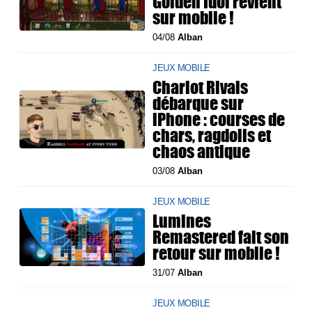
Golden Idol revient
sur mobile !
04/08
Alban
JEUX MOBILE
Chariot Rivals
débarque sur
iPhone : courses de
chars, ragdolls et
chaos antique
03/08
Alban
JEUX MOBILE
Lumines
Remastered fait son
retour sur mobile !
31/07
Alban
JEUX MOBILE