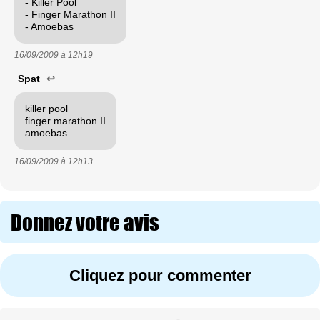
- Killer Pool
- Finger Marathon II
- Amoebas
16/09/2009 à
12h19
Spat
↩
killer pool
finger marathon II
amoebas
16/09/2009 à
12h13
Donnez votre avis
Cliquez pour commenter