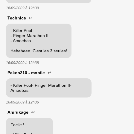
16/09/2009 à
12h39
Technics
↩
- Killer Pool
- Finger Marathon II
- Amoebas
Heheheee. C'est les 3 seules!
16/09/2009 à
12h38
Pakos210 - mobile
↩
- Killer Pool- Finger Marathon II-
Amoebas
16/09/2009 à
12h36
Ahirukage
↩
Facile !