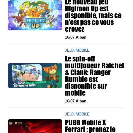
Le nouveau jeu
Digimon Up est
disponible, mais ce
n'est pas ce vous
croyez
16/07
Alban
JEUX MOBILE
Le spin-off
multijoueur Ratchet
& Clank: Ranger
Rumble est
disponible sur
mobile
16/07
Alban
JEUX MOBILE
PUBG Mobile X
Ferrari : prenez le