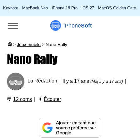
Keynote
MacBook Neo
iPhone 18 Pro
iOS 27
MacOS Golden Gate
iPhone
Soft
>
Jeux mobile
>
Nano Rally
Nano Rally
La Rédaction
Il y a 17 ans
(Màj il y a 17 ans)
💬
12 coms
🔈
Écouter