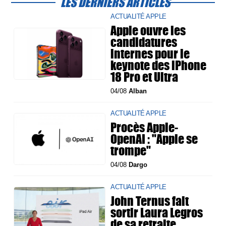
LES DERNIERS ARTICLES
ACTUALITÉ APPLE
Apple ouvre les
candidatures
internes pour le
keynote des iPhone
18 Pro et Ultra
04/08
Alban
ACTUALITÉ APPLE
Procès Apple-
OpenAI : "Apple se
trompe"
04/08
Dargo
ACTUALITÉ APPLE
John Ternus fait
sortir Laura Legros
de sa retraite