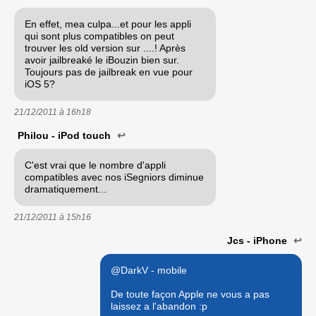
En effet, mea culpa...et pour les appli
qui sont plus compatibles on peut
trouver les old version sur ....! Après
avoir jailbreaké le iBouzin bien sur.
Toujours pas de jailbreak en vue pour
iOS 5?
21/12/2011 à
16h18
Philou - iPod touch
↩
C'est vrai que le nombre d'appli
compatibles avec nos iSegniors diminue
dramatiquement...
21/12/2011 à
15h16
Jcs - iPhone
↩
@DarkV - mobile
De toute façon Apple ne vous a pas
laissez a l'abandon :p