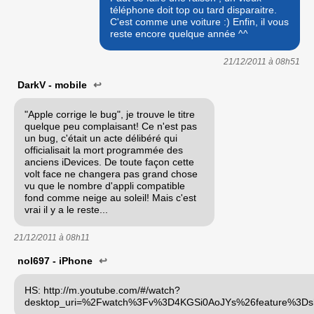
téléphone doit top ou tard disparaitre.
C'est comme une voiture :) Enfin, il vous
reste encore quelque année ^^
21/12/2011 à
08h51
DarkV - mobile
↩
"Apple corrige le bug", je trouve le titre
quelque peu complaisant! Ce n'est pas
un bug, c'était un acte délibéré qui
officialisait la mort programmée des
anciens iDevices. De toute façon cette
volt face ne changera pas grand chose
vu que le nombre d'appli compatible
fond comme neige au soleil! Mais c'est
vrai il y a le reste...
21/12/2011 à
08h11
nol697 - iPhone
↩
HS: http://m.youtube.com/#/watch?
desktop_uri=%2Fwatch%3Fv%3D4KGSi0AoJYs%26feature%3Dsha