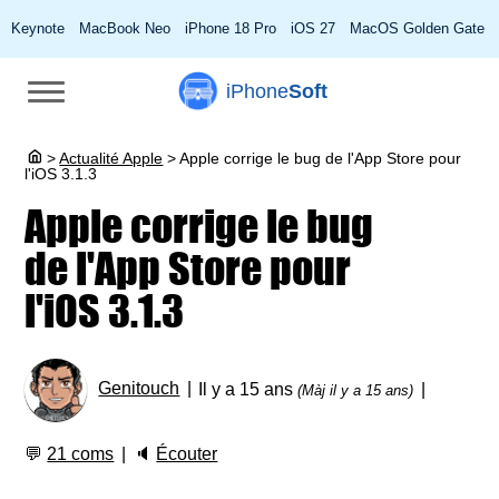
Keynote
MacBook Neo
iPhone 18 Pro
iOS 27
MacOS Golden Gate
iPhone
Soft
>
Actualité Apple
>
Apple corrige le bug de l'App Store pour
l'iOS 3.1.3
Apple corrige le bug
de l'App Store pour
l'iOS 3.1.3
Genitouch
Il y a 15 ans
(Màj il y a 15 ans)
💬
21 coms
🔈
Écouter