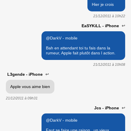
Hier je crois
21/12/2011 à
10h22
EaSYKiLL - iPhone
↩
@DarkV - mobile
Bah en attendant toi tu fais dans la
rumeur, Apple fait plutôt dans l action.
21/12/2011 à
10h08
L3gende - iPhone
↩
Apple vous aime bien
21/12/2011 à
09h31
Jcs - iPhone
↩
@DarkV - mobile
Faut se faire une raison , un vieux