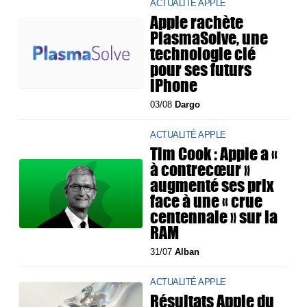
ACTUALITÉ APPLE
Apple rachète
PlasmaSolve, une
technologie clé
pour ses futurs
iPhone
03/08
Dargo
ACTUALITÉ APPLE
Tim Cook : Apple a «
à contrecœur »
augmenté ses prix
face à une « crue
centennale » sur la
RAM
31/07
Alban
ACTUALITÉ APPLE
Résultats Apple du