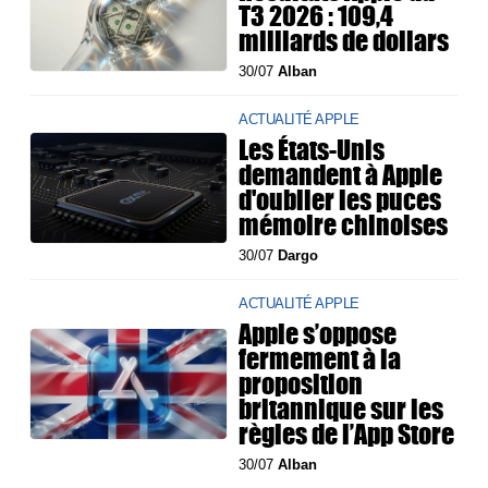
T3 2026 : 109,4
milliards de dollars
30/07
Alban
ACTUALITÉ APPLE
Les États-Unis
demandent à Apple
d'oublier les puces
mémoire chinoises
30/07
Dargo
ACTUALITÉ APPLE
Apple s’oppose
fermement à la
proposition
britannique sur les
règles de l’App Store
30/07
Alban