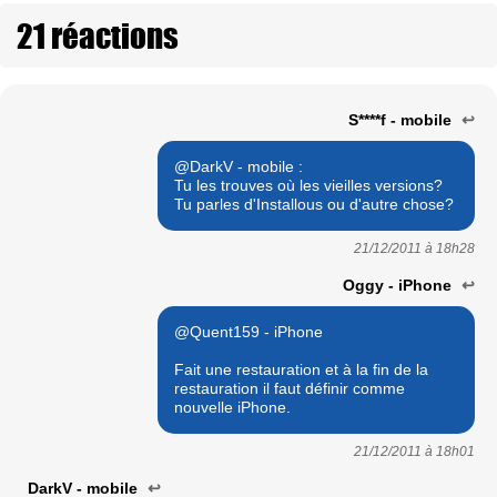
21 réactions
S****f - mobile
↩
@DarkV - mobile :
Tu les trouves où les vieilles versions?
Tu parles d'Installous ou d'autre chose?
21/12/2011 à
18h28
Oggy - iPhone
↩
@Quent159 - iPhone
Fait une restauration et à la fin de la
restauration il faut définir comme
nouvelle iPhone.
21/12/2011 à
18h01
DarkV - mobile
↩