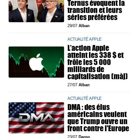
Ternus évoquent la
transition et leurs
séries préférées
29/07
Alban
ACTUALITÉ APPLE
L’action Apple
atteint les 338 $ et
frôle les 5 000
milliards de
capitalisation (màj)
27/07
Alban
ACTUALITÉ APPLE
DMA : des élus
américains veulent
que Trump ouvre un
front contre l'Europe
23/07
Dargo