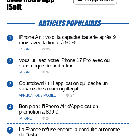
iSoft
ARTICLES POPULAIRES
iPhone Air : voici la capacité batterie après 9
mois avec la limite à 90 %
IPHONE
💬 35
Vous utilisez votre iPhone 17 Pro avec ou
sans coque de protection
IPHONE
💬 34
CountdownKit : l’application qui cache un
service de streaming illégal
APPLICATIONS MOBILE
💬 27
Bon plan : l'iPhone Air d'Apple est en
promotion à 899 €
IPHONE
💬 24
La France refuse encore la conduite autonome
de Tesla