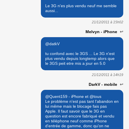
Le 3G n'es plus vendu neuf me semble
aussi...
21/12/2011 à
15h02
Melvyn - iPhone
↩
@datkV
tu confond avec le 3GS ... Le 3G n'est
plus vendu depuis longtemp alors que
le 3GS peit etre mis a jour en 5.0
21/12/2011 à
14h19
DarkV - mobile
↩
@Quent159 - iPhone et @tous
Le problème n'est pas tant l'abandon en
lui même mais le blocage fais pas
Apple. Il faut savoir que le 3G en
question est encore fabriqué et vendu
en téléphone neuf comme iPhone
d'entrée de gamme, donc qu'on ne