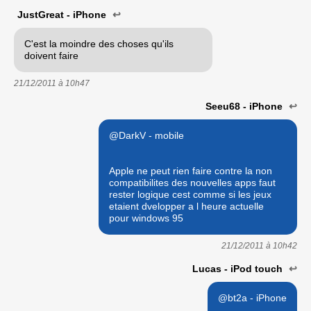
JustGreat - iPhone
↩
C'est la moindre des choses qu'ils
doivent faire
21/12/2011 à
10h47
Seeu68 - iPhone
↩
@DarkV - mobile
Apple ne peut rien faire contre la non
compatibilites des nouvelles apps faut
rester logique cest comme si les jeux
etaient dvelopper a l heure actuelle
pour windows 95
21/12/2011 à
10h42
Lucas - iPod touch
↩
@bt2a - iPhone