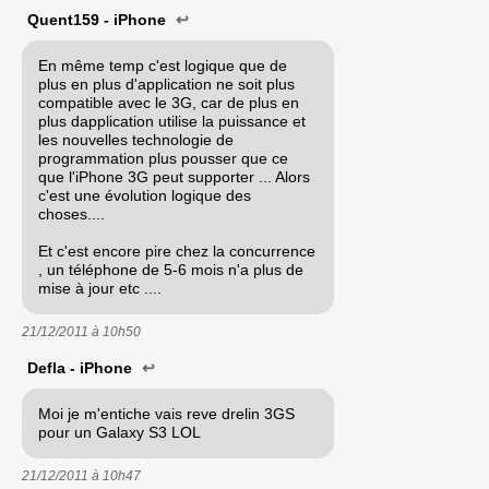
Quent159 - iPhone
↩
En même temp c'est logique que de
plus en plus d'application ne soit plus
compatible avec le 3G, car de plus en
plus dapplication utilise la puissance et
les nouvelles technologie de
programmation plus pousser que ce
que l'iPhone 3G peut supporter ... Alors
c'est une évolution logique des
choses....
Et c'est encore pire chez la concurrence
, un téléphone de 5-6 mois n'a plus de
mise à jour etc ....
21/12/2011 à
10h50
Defla - iPhone
↩
Moi je m'entiche vais reve drelin 3GS
pour un Galaxy S3 LOL
21/12/2011 à
10h47