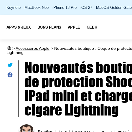
Keynote
MacBook Neo
iPhone 18 Pro
iOS 27
MacOS Golden Gate
APPS & JEUX
BONS PLANS
APPLE
GEEK
>
Accessoires Apple
>
Nouveautés boutique : Coque de protectio
Lightning
Nouveautés boutiq
de protection Sho
iPad mini et charg
cigare Lightning