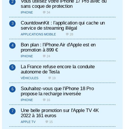
Vous utilisez votre iPhone 17 Pro avec ou
sans coque de protection
IPHONE
💬 34
CountdownKit : l’application qui cache un
service de streaming illégal
APPLICATIONS MOBILE
💬 28
Bon plan : l'iPhone Air d'Apple est en
promotion à 899 €
IPHONE
💬 24
La France refuse encore la conduite
autonome de Tesla
VÉHICULES
💬 19
Souhaitez-vous que l'iPhone 18 Pro
propose la recharge inversée
IPHONE
💬 16
Une belle promotion sur l'Apple TV 4K
2022 à 161 euros
APPLE TV
💬 15