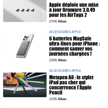
Apple déploie une mise
à jour firmware 3.0.49
pour les AirTags 2
27/05
Alban
ACCESSOIRES APPLE
6 batteries MagSafe
ultra-fines pour iPhone :
comment sauver vos
journées chargées !
23/05
Alban
ACCESSOIRES APPLE
Metapen A8 : le stylet
iPad pas cher qui
concurrence l’Apple
Pencil
21/05
Alban