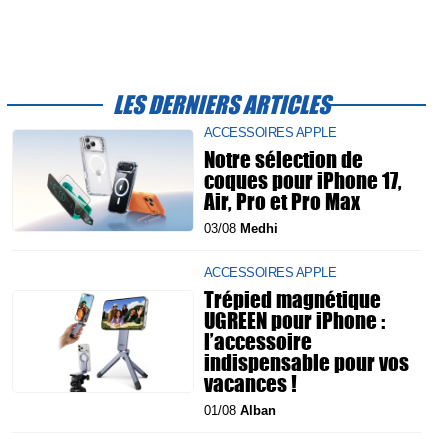
LES DERNIERS ARTICLES
ACCESSOIRES APPLE
Notre sélection de
coques pour iPhone 17,
Air, Pro et Pro Max
03/08
Medhi
ACCESSOIRES APPLE
Trépied magnétique
UGREEN pour iPhone :
l’accessoire
indispensable pour vos
vacances !
01/08
Alban