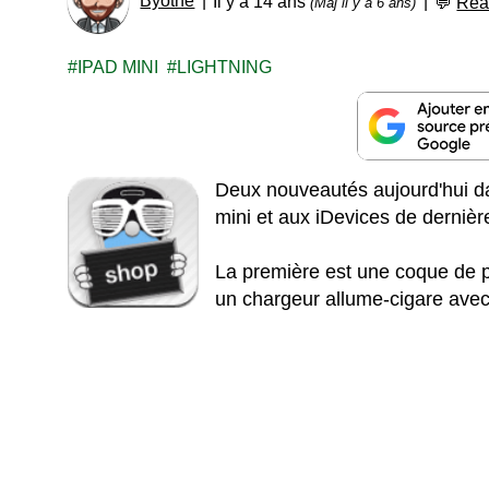
Byothe
Il y a 14 ans
💬
Réa
(Màj il y a 6 ans)
IPAD MINI
LIGHTNING
Deux nouveautés aujourd'hui da
mini et aux iDevices de dernièr
La première est une coque de pr
un chargeur allume-cigare avec