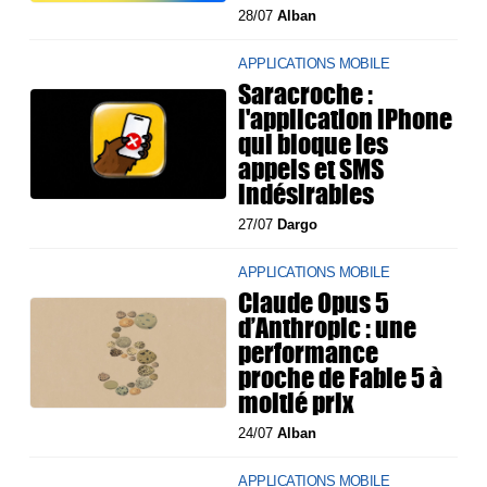
28/07
Alban
APPLICATIONS MOBILE
Saracroche :
l'application iPhone
qui bloque les
appels et SMS
indésirables
27/07
Dargo
APPLICATIONS MOBILE
Claude Opus 5
d’Anthropic : une
performance
proche de Fable 5 à
moitié prix
24/07
Alban
APPLICATIONS MOBILE