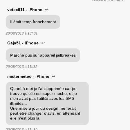
20/08/2013 à
13h12
vetex911 - iPhone
↩
Il était temp franchement
20/08/2013 à
13h01
Gaja51 - iPhone
↩
Marche pus sur appareil jailbreakes
20/08/2013 à
11h32
mistermeteo - iPhone
↩
Quant à moi je l'ai supprimée car je
trouve qu'elle est super moche, et je
n'en avait pas l'utilité avec les SMS
illimités...
Une mise à jour du design me ferait
peut être changer d'avis, en attendant
elle n'est plus là
20/08/2013 à
11h30