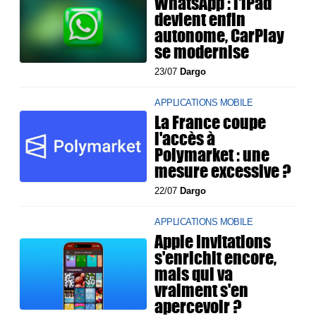
WhatsApp : l'iPad
devient enfin
autonome, CarPlay
se modernise
23/07
Dargo
APPLICATIONS MOBILE
La France coupe
l'accès à
Polymarket : une
mesure excessive ?
22/07
Dargo
APPLICATIONS MOBILE
Apple Invitations
s'enrichit encore,
mais qui va
vraiment s'en
apercevoir ?