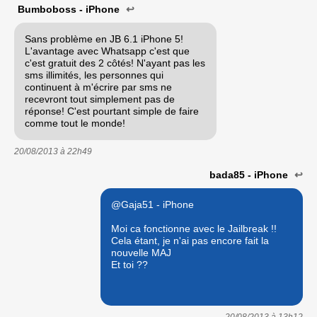
Bumboboss - iPhone
↩
Sans problème en JB 6.1 iPhone 5!
L'avantage avec Whatsapp c'est que
c'est gratuit des 2 côtés! N'ayant pas les
sms illimités, les personnes qui
continuent à m'écrire par sms ne
recevront tout simplement pas de
réponse! C'est pourtant simple de faire
comme tout le monde!
20/08/2013 à
22h49
bada85 - iPhone
↩
@Gaja51 - iPhone
Moi ca fonctionne avec le Jailbreak !!
Cela étant, je n'ai pas encore fait la
nouvelle MAJ
Et toi ??