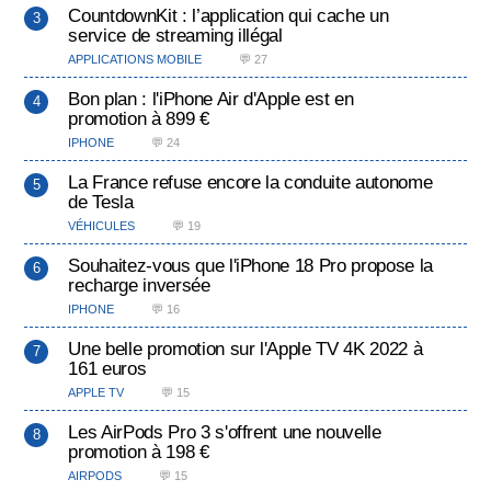
CountdownKit : l’application qui cache un
service de streaming illégal
APPLICATIONS MOBILE
💬 27
Bon plan : l'iPhone Air d'Apple est en
promotion à 899 €
IPHONE
💬 24
La France refuse encore la conduite autonome
de Tesla
VÉHICULES
💬 19
Souhaitez-vous que l'iPhone 18 Pro propose la
recharge inversée
IPHONE
💬 16
Une belle promotion sur l'Apple TV 4K 2022 à
161 euros
APPLE TV
💬 15
Les AirPods Pro 3 s'offrent une nouvelle
promotion à 198 €
AIRPODS
💬 15