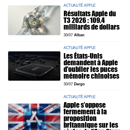
ACTUALITÉ APPLE
Résultats Apple du
T3 2026 : 109,4
milliards de dollars
30/07
Alban
ACTUALITÉ APPLE
Les États-Unis
demandent à Apple
d'oublier les puces
mémoire chinoises
30/07
Dargo
ACTUALITÉ APPLE
Apple s’oppose
fermement à la
proposition
britannique sur les