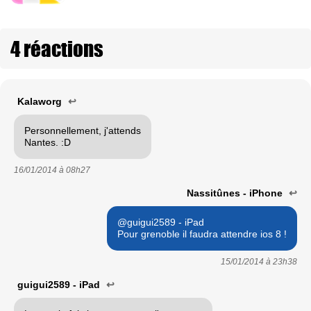
4 réactions
Kalaworg
↩
Personnellement, j'attends
Nantes. :D
16/01/2014 à
08h27
Nassitûnes - iPhone
↩
@guigui2589 - iPad
Pour grenoble il faudra attendre ios 8 !
15/01/2014 à
23h38
guigui2589 - iPad
↩