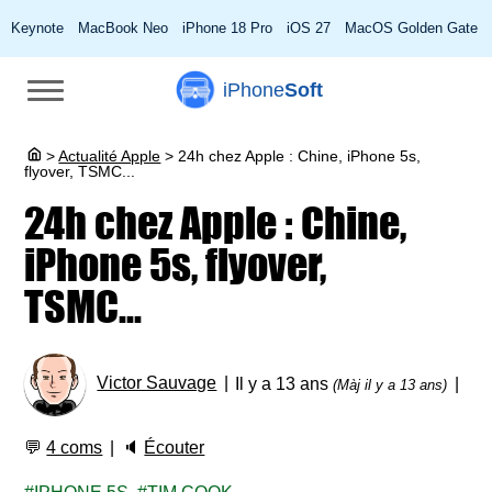
Keynote
MacBook Neo
iPhone 18 Pro
iOS 27
MacOS Golden Gate
iPhone
Soft
>
Actualité Apple
>
24h chez Apple : Chine, iPhone 5s,
flyover, TSMC...
24h chez Apple : Chine,
iPhone 5s, flyover,
TSMC...
Victor Sauvage
Il y a 13 ans
(Màj il y a 13 ans)
💬
4 coms
🔈
Écouter