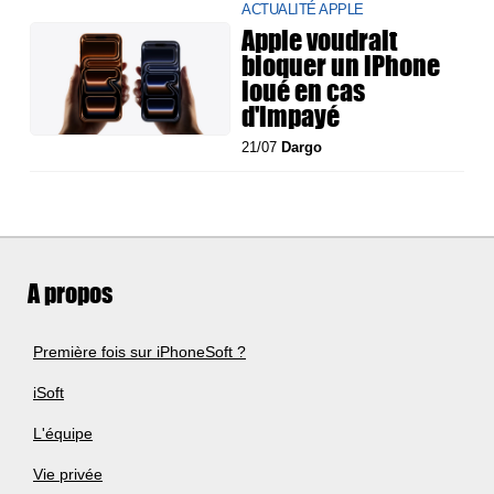
ACTUALITÉ APPLE
Apple voudrait
bloquer un iPhone
loué en cas
d'impayé
21/07
Dargo
A propos
Première fois sur iPhoneSoft ?
iSoft
L'équipe
Vie privée