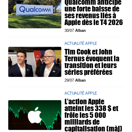
Qualcomm anticipe
une forte baisse de
ses revenus liés à
Apple dès le T4 2026
30/07
Alban
ACTUALITÉ APPLE
Tim Cook et John
Ternus évoquent la
transition et leurs
séries préférées
29/07
Alban
ACTUALITÉ APPLE
L’action Apple
atteint les 338 $ et
frôle les 5 000
milliards de
capitalisation (màj)