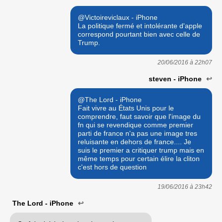
@Victoireviclaux - iPhone
La politique fermé et intolérante d'apple
correspond pourtant bien avec celle de
Trump.
20/06/2016 à
22h07
steven - iPhone
↩
@The Lord - iPhone
Fait vivre au États Unis pour le
comprendre, faut savoir que l'image du
fn qui se revendique comme premier
parti de france n'a pas une image tres
reluisante en dehors de france.... Je
suis le premier a critiquer trump mais en
même temps pour certain élire la cliton
c'est hors de question
19/06/2016 à
23h42
The Lord - iPhone
↩