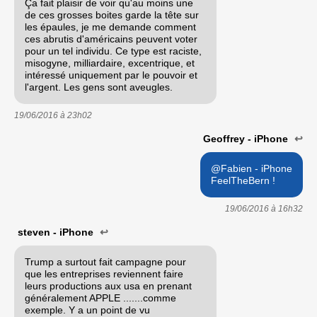
Ça fait plaisir de voir qu'au moins une
de ces grosses boites garde la tête sur
les épaules, je me demande comment
ces abrutis d'américains peuvent voter
pour un tel individu. Ce type est raciste,
misogyne, milliardaire, excentrique, et
intéressé uniquement par le pouvoir et
l'argent. Les gens sont aveugles.
19/06/2016 à
23h02
Geoffrey - iPhone
↩
@Fabien - iPhone
FeelTheBern !
19/06/2016 à
16h32
steven - iPhone
↩
Trump a surtout fait campagne pour
que les entreprises reviennent faire
leurs productions aux usa en prenant
généralement APPLE .......comme
exemple. Y a un point de vu