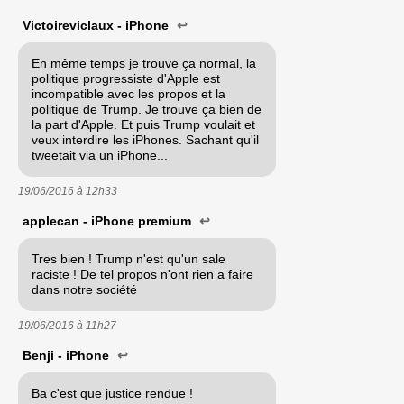
Victoireviclaux - iPhone
↩
En même temps je trouve ça normal, la
politique progressiste d'Apple est
incompatible avec les propos et la
politique de Trump. Je trouve ça bien de
la part d'Apple. Et puis Trump voulait et
veux interdire les iPhones. Sachant qu'il
tweetait via un iPhone...
19/06/2016 à
12h33
applecan - iPhone premium
↩
Tres bien ! Trump n'est qu'un sale
raciste ! De tel propos n'ont rien a faire
dans notre société
19/06/2016 à
11h27
Benji - iPhone
↩
Ba c'est que justice rendue !