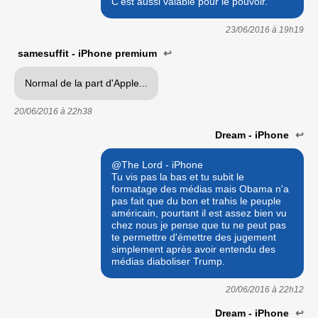
C'est aussi valable pour le pouvoir.
23/06/2016 à
19h19
samesuffit - iPhone premium
↩
Normal de la part d'Apple...
20/06/2016 à
22h38
Dream - iPhone
↩
@The Lord - iPhone
Tu vis pas la bas et tu subit le
formatage des médias mais Obama n'a
pas fait que du bon et trahis le peuple
américain, pourtant il est assez bien vu
chez nous je pense que tu ne peut pas
te permettre d'émettre des jugement
simplement après avoir entendu des
médias diaboliser Trump.
20/06/2016 à
22h12
Dream - iPhone
↩