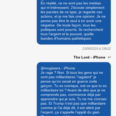
En réalité, ce ne sont pas les médias
qui m'intéressent. J'écoute simplement
les paroles de ce type, je regarde ces
actions, et je me fais une opinion. Je ne
pense pas être le seul à en avoir une
négative. De toute façon, tous les
politiques sont pourris. Ils recherchent
tous l'argent et le pouvoir, quelle
bandes d'humains pathétiques.
23/06/2016 à
19h22
The Lord - iPhone
↩
@mugiwara - iPhone
Je rage ? Non. Si tous les gens qui ne
sont pas milliardaires "ragaient" je
pense qu'on serait en guerre civile
garçon. Tu es comique, est-ce que tu es
milliardaire toi ? Avant de dire que je ne
comprends pas, commence déjà par
apprendre qui je suis. Tu ne me connais
pas. Et Trump n'est pas que milliardaire
comme je l'ai déjà dit, il est attiré par
l'argent, ça s'appelle l'appât du gain.