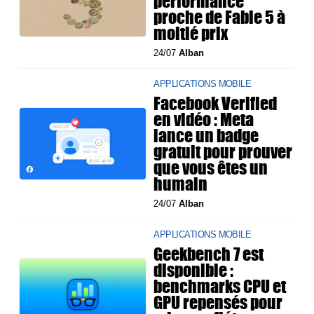
performance
proche de Fable 5 à
moitié prix
24/07
Alban
APPLICATIONS MOBILE
Facebook Verified
en vidéo : Meta
lance un badge
gratuit pour prouver
que vous êtes un
humain
24/07
Alban
APPLICATIONS MOBILE
Geekbench 7 est
disponible :
benchmarks CPU et
GPU repensés pour