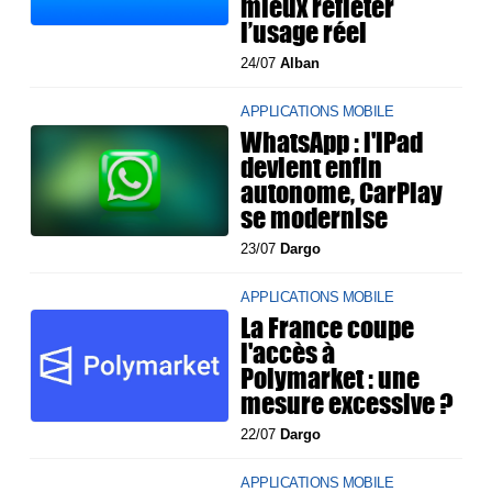
mieux refléter
l’usage réel
24/07
Alban
APPLICATIONS MOBILE
WhatsApp : l'iPad
devient enfin
autonome, CarPlay
se modernise
23/07
Dargo
APPLICATIONS MOBILE
La France coupe
l'accès à
Polymarket : une
mesure excessive ?
22/07
Dargo
APPLICATIONS MOBILE