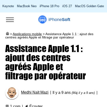
Keynote
MacBook Neo
iPhone 18 Pro
iOS 27
MacOS Golden Gate
iPhone
Soft
>
Applications mobile
>
Assistance Apple 1.1 : ajout des
centres agréés Apple et filtrage par opérateur
Assistance Apple 1.1 :
ajout des centres
agréés Apple et
filtrage par opérateur
Medhi Naït Mazi
Il y a 9 ans
(Màj il y a 9 ans)
💬
1 com
🔈
Écouter