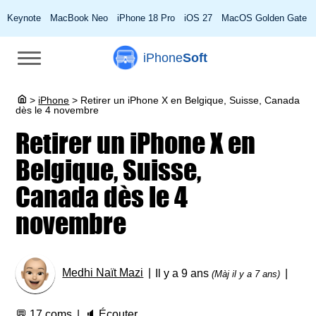
Keynote
MacBook Neo
iPhone 18 Pro
iOS 27
MacOS Golden Gate
iPhone
Soft
>
iPhone
>
Retirer un iPhone X en Belgique, Suisse, Canada
dès le 4 novembre
Retirer un iPhone X en
Belgique, Suisse,
Canada dès le 4
novembre
Medhi Naït Mazi
Il y a 9 ans
(Màj il y a 7 ans)
💬
17 coms
🔈
Écouter