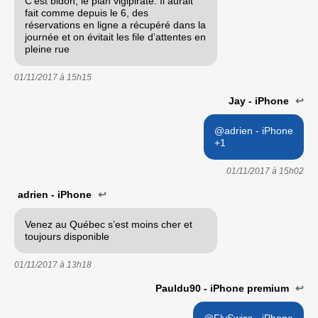
C’est bidon, le plan vigipirate. Il aurait
fait comme depuis le 6, des
réservations en ligne a récupéré dans la
journée et on évitait les file d’attentes en
pleine rue
01/11/2017 à
15h15
Jay - iPhone
↩
@adrien - iPhone
+1
01/11/2017 à
15h02
adrien - iPhone
↩
Venez au Québec s’est moins cher et
toujours disponible
01/11/2017 à
13h18
Pauldu90 - iPhone premium
↩