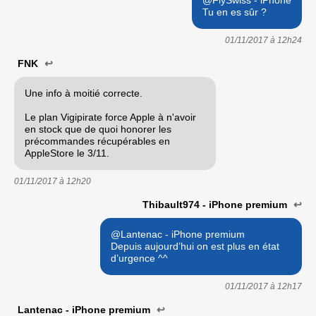
@FlySwiss - iPhone
Tu en es sûr ?
01/11/2017 à
12h24
FNK
↩
Une info à moitié correcte.
Le plan Vigipirate force Apple à n'avoir
en stock que de quoi honorer les
précommandes récupérables en
AppleStore le 3/11.
01/11/2017 à
12h20
Thibault974 - iPhone premium
↩
@Lantenac - iPhone premium
Depuis aujourd’hui on est plus en état
d’urgence ^^
01/11/2017 à
12h17
Lantenac - iPhone premium
↩