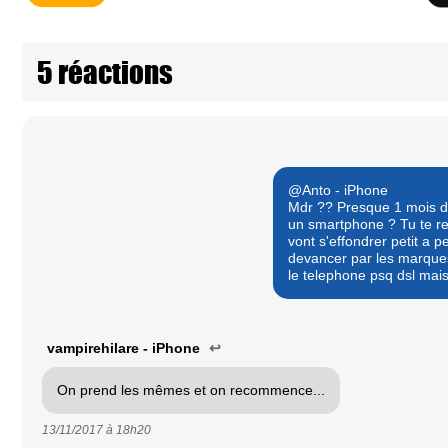
5 réactions
@Anto - iPhone
Mdr ?? Presque 1 mois de
un smartphone ? Tu te re
vont s'effondrer petit a pe
devancer par les marques 
le telephone psq dsl mais
vampirehilare - iPhone
↩
On prend les mêmes et on recommence...
13/11/2017 à
18h20