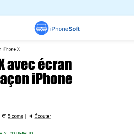
iPhone
Soft
n iPhone X
X avec écran
façon iPhone
💬
5 coms
🔈
Écouter
E X
RUMEUR