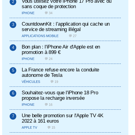
Vous utilisez votre iPhone 17 Pro avec ou
sans coque de protection
IPHONE
💬 34
CountdownKit : l’application qui cache un
service de streaming illégal
APPLICATIONS MOBILE
💬 27
Bon plan : l'iPhone Air d'Apple est en
promotion à 899 €
IPHONE
💬 24
La France refuse encore la conduite
autonome de Tesla
VÉHICULES
💬 19
Souhaitez-vous que l'iPhone 18 Pro
propose la recharge inversée
IPHONE
💬 16
Une belle promotion sur l'Apple TV 4K
2022 à 161 euros
APPLE TV
💬 15