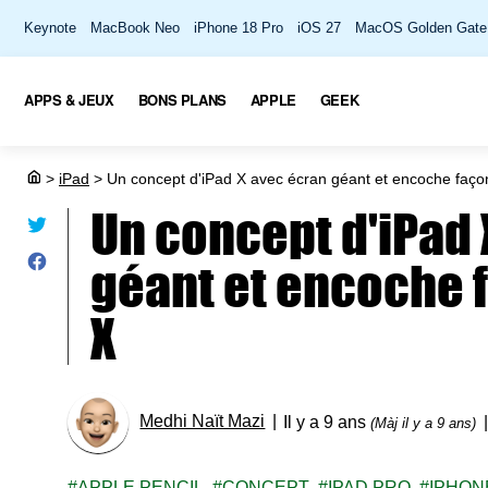
Keynote
MacBook Neo
iPhone 18 Pro
iOS 27
MacOS Golden Gate
APPS & JEUX
BONS PLANS
APPLE
GEEK
>
iPad
>
Un concept d'iPad X avec écran géant et encoche faço
Un concept d'iPad 
géant et encoche 
X
Medhi Naït Mazi
Il y a 9 ans
(Màj il y a 9 ans)
APPLE PENCIL
CONCEPT
IPAD PRO
IPHON