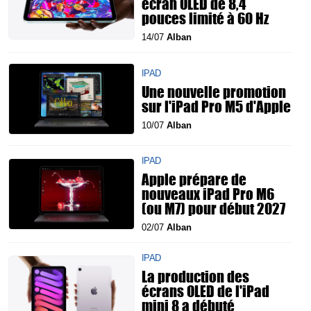
écran OLED de 8,4
pouces limité à 60 Hz
14/07
Alban
IPAD
Une nouvelle promotion
sur l'iPad Pro M5 d'Apple
10/07
Alban
IPAD
Apple prépare de
nouveaux iPad Pro M6
(ou M7) pour début 2027
02/07
Alban
IPAD
La production des
écrans OLED de l'iPad
mini 8 a débuté