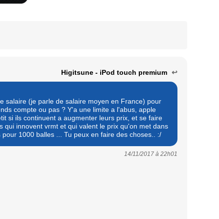
Higitsune - iPod touch premium
↩
 salaire (je parle de salaire moyen en France) pour
nds compte ou pas ? Y'a une limite a l'abus, apple
tit si ils continuent a augmenter leurs prix, et se faire
qui innovent vrmt et qui valent le prix qu'on met dans
 pour 1000 balles ... Tu peux en faire des choses.. :/
14/11/2017 à
22h01