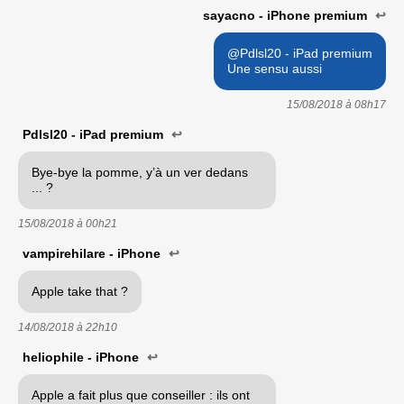
sayacno - iPhone premium
↩
@Pdlsl20 - iPad premium
Une sensu aussi
15/08/2018 à
08h17
Pdlsl20 - iPad premium
↩
Bye-bye la pomme, y’à un ver dedans
... ?
15/08/2018 à
00h21
vampirehilare - iPhone
↩
Apple take that ?
14/08/2018 à
22h10
heliophile - iPhone
↩
Apple a fait plus que conseiller : ils ont