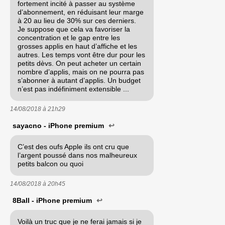
fortement incité à passer au système
d’abonnement, en réduisant leur marge
à 20 au lieu de 30% sur ces derniers.
Je suppose que cela va favoriser la
concentration et le gap entre les
grosses applis en haut d’affiche et les
autres. Les temps vont être dur pour les
petits dèvs. On peut acheter un certain
nombre d’applis, mais on ne pourra pas
s’abonner à autant d’applis. Un budget
n’est pas indéfiniment extensible ...
14/08/2018 à
21h29
sayacno - iPhone premium
↩
C’est des oufs Apple ils ont cru que
l’argent poussé dans nos malheureux
petits balcon ou quoi
14/08/2018 à
20h45
8Ball - iPhone premium
↩
Voilà un truc que je ne ferai jamais si je