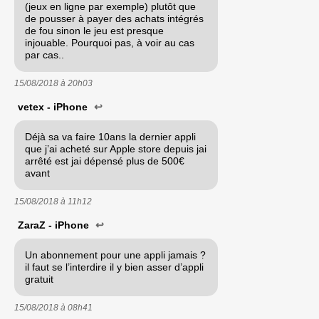
(jeux en ligne par exemple) plutôt que
de pousser à payer des achats intégrés
de fou sinon le jeu est presque
injouable. Pourquoi pas, à voir au cas
par cas..
15/08/2018 à
20h03
vetex - iPhone
↩
Déjà sa va faire 10ans la dernier appli
que j’ai acheté sur Apple store depuis jai
arrêté est jai dépensé plus de 500€
avant
15/08/2018 à
11h12
ZaraZ - iPhone
↩
Un abonnement pour une appli jamais ?
il faut se l’interdire il y bien asser d’appli
gratuit
15/08/2018 à
08h41