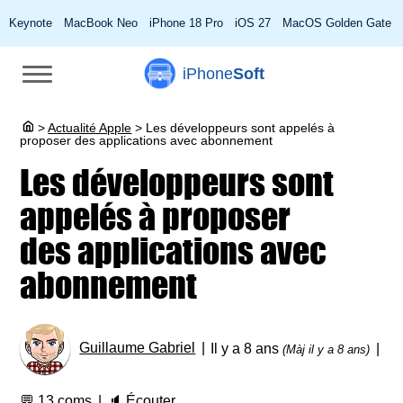
Keynote
MacBook Neo
iPhone 18 Pro
iOS 27
MacOS Golden Gate
iPhone
Soft
>
Actualité Apple
>
Les développeurs sont appelés à
proposer des applications avec abonnement
Les développeurs sont
appelés à proposer
des applications avec
abonnement
Guillaume Gabriel
Il y a 8 ans
(Màj il y a 8 ans)
💬
13 coms
🔈
Écouter