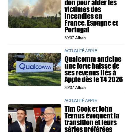
don pour aider les
victimes des
incendies en
France, Espagne et
Portugal
30/07
Alban
ACTUALITÉ APPLE
Qualcomm anticipe
une forte baisse de
ses revenus liés à
Apple dès le T4 2026
30/07
Alban
ACTUALITÉ APPLE
Tim Cook et John
Ternus évoquent la
transition et leurs
séries préférées