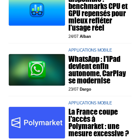
benchmarks CPU et
GPU repensés pour
mieux refléter
l’usage réel
24/07
Alban
APPLICATIONS MOBILE
WhatsApp : l'iPad
devient enfin
autonome, CarPlay
se modernise
23/07
Dargo
APPLICATIONS MOBILE
La France coupe
l'accès à
Polymarket : une
mesure excessive ?