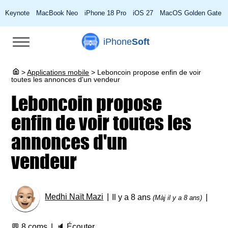
Keynote
MacBook Neo
iPhone 18 Pro
iOS 27
MacOS Golden Gate
iPhone
Soft
>
Applications mobile
>
Leboncoin propose enfin de voir
toutes les annonces d'un vendeur
Leboncoin propose
enfin de voir toutes les
annonces d'un
vendeur
Medhi Naït Mazi
Il y a 8 ans
(Màj il y a 8 ans)
💬
8 coms
🔈
Écouter