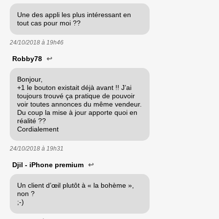
Une des appli les plus intéressant en
tout cas pour moi ??
24/10/2018 à
19h46
Robby78
↩
Bonjour,
+1 le bouton existait déjà avant !! J’ai
toujours trouvé ça pratique de pouvoir
voir toutes annonces du même vendeur.
Du coup la mise à jour apporte quoi en
réalité ??
Cordialement
24/10/2018 à
19h31
Djil - iPhone premium
↩
Un client d’œil plutôt à « la bohème »,
non ?
;-)