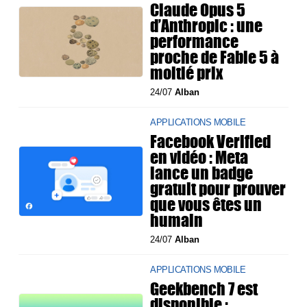
Claude Opus 5
d’Anthropic : une
performance
proche de Fable 5 à
moitié prix
24/07
Alban
APPLICATIONS MOBILE
Facebook Verified
en vidéo : Meta
lance un badge
gratuit pour prouver
que vous êtes un
humain
24/07
Alban
APPLICATIONS MOBILE
Geekbench 7 est
disponible :