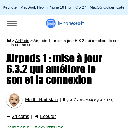
Keynote
MacBook Neo
iPhone 18 Pro
iOS 27
MacOS Golden Gate
iPhone
Soft
>
AirPods
>
Airpods 1 : mise à jour 6.3.2 qui améliore le son
et la connexion
Airpods 1 : mise à jour
6.3.2 qui améliore le
son et la connexion
Medhi Naït Mazi
Il y a 7 ans
(Màj il y a 7 ans)
💬
24 coms
🔈
Écouter