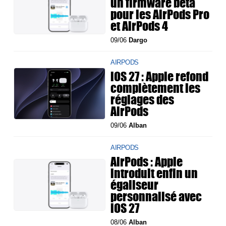
un firmware bêta
pour les AirPods Pro
et AirPods 4
09/06
Dargo
AIRPODS
iOS 27 : Apple refond
complètement les
réglages des
AirPods
09/06
Alban
AIRPODS
AirPods : Apple
introduit enfin un
égaliseur
personnalisé avec
iOS 27
08/06
Alban