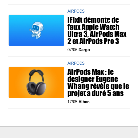
AIRPODS
iFixit démonte de
faux Apple Watch
Ultra 3, AirPods Max
2 et AirPods Pro 3
07/06
Dargo
AIRPODS
AirPods Max : le
designer Eugene
Whang révèle que le
projet a duré 5 ans
17/05
Alban