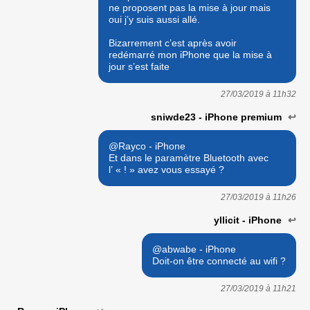
ne proposent pas la mise à jour mais
oui j’y suis aussi allé.
Bizarrement c’est après avoir
redémarré mon iPhone que la mise à
jour s’est faite
27/03/2019 à
11h32
sniwde23 - iPhone premium
↩
@Rayco - iPhone
Et dans le paramètre Bluetooth avec
l’ « ! » avez vous essayé ?
27/03/2019 à
11h26
yllicit - iPhone
↩
@abwabe - iPhone
Doit-on être connecté au wifi ?
27/03/2019 à
11h21