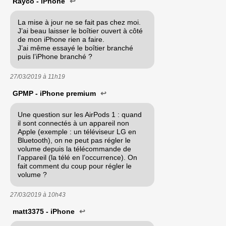
Rayco - iPhone
↩
La mise à jour ne se fait pas chez moi.
J’ai beau laisser le boîtier ouvert à côté
de mon iPhone rien a faire.
J’ai même essayé le boîtier branché
puis l’iPhone branché ?
27/03/2019 à
11h19
GPMP - iPhone premium
↩
Une question sur les AirPods 1 : quand
il sont connectés à un appareil non
Apple (exemple : un téléviseur LG en
Bluetooth), on ne peut pas régler le
volume depuis la télécommande de
l’appareil (la télé en l’occurrence). On
fait comment du coup pour régler le
volume ?
27/03/2019 à
10h43
matt3375 - iPhone
↩