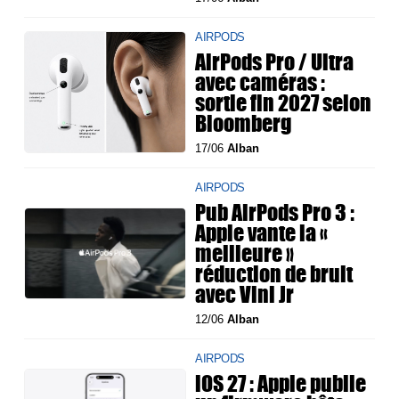
AIRPODS
AirPods Pro / Ultra
avec caméras :
sortie fin 2027 selon
Bloomberg
17/06
Alban
AIRPODS
Pub AirPods Pro 3 :
Apple vante la «
meilleure »
réduction de bruit
avec Vini Jr
12/06
Alban
AIRPODS
iOS 27 : Apple publie