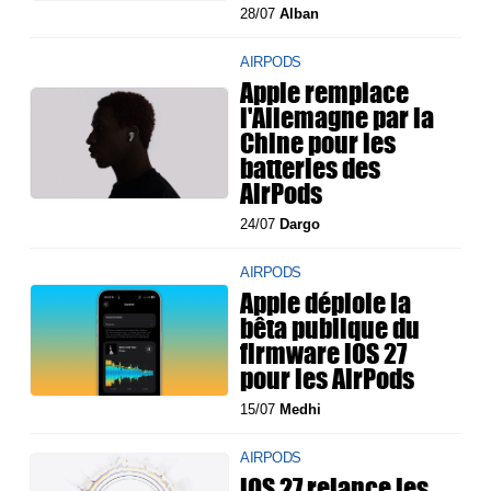
28/07
Alban
AIRPODS
Apple remplace
l'Allemagne par la
Chine pour les
batteries des
AirPods
24/07
Dargo
AIRPODS
Apple déploie la
bêta publique du
firmware iOS 27
pour les AirPods
15/07
Medhi
AIRPODS
iOS 27 relance les