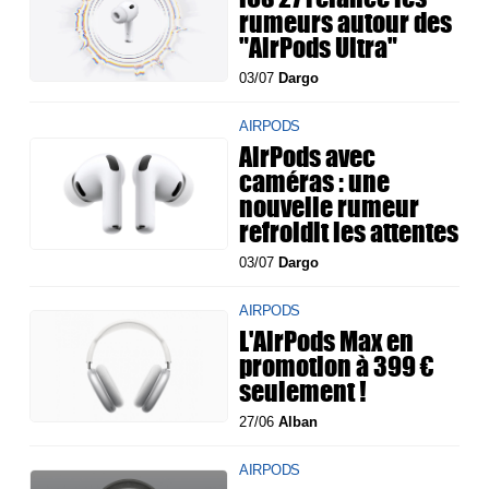
rumeurs autour des
"AirPods Ultra"
03/07
Dargo
AIRPODS
AirPods avec
caméras : une
nouvelle rumeur
refroidit les attentes
03/07
Dargo
AIRPODS
L'AirPods Max en
promotion à 399 €
seulement !
27/06
Alban
AIRPODS