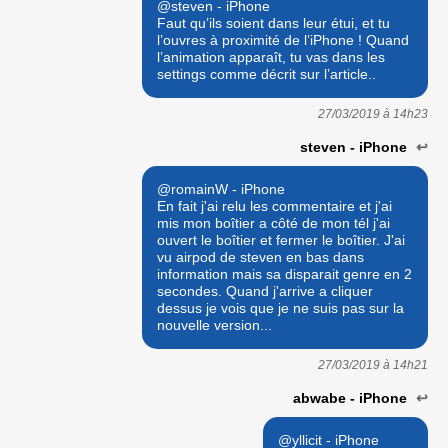
@steven - iPhone
Faut qu’ils soient dans leur étui, et tu
l’ouvres à proximité de l’iPhone ! Quand
l’animation apparaît, tu vas dans les
settings comme décrit sur l’article..
27/03/2019 à
14h23
steven - iPhone
↩
@romainW - iPhone
En fait j'ai relu les commentaire et j'ai
mis mon boîtier a côté de mon tél j'ai
ouvert le boîtier et fermer le boîtier. J'ai
vu airpod de steven en bas dans
information mais sa disparait genre en 2
secondes. Quand j'arrive a cliquer
dessus je vois que je ne suis pas sur la
nouvelle version...
27/03/2019 à
14h21
abwabe - iPhone
↩
@yllicit - iPhone