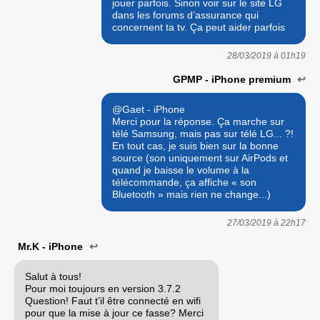
jouer parfois. Sinon voir sur le site LG
dans les forums d’assurance qui
concernent ta tv. Ça peut aider parfois
28/03/2019 à
01h19
GPMP - iPhone premium
↩
@Gaet - iPhone
Merci pour la réponse. Ça marche sur
télé Samsung, mais pas sur télé LG... ?!
En tout cas, je suis bien sur la bonne
source (son uniquement sur AirPods et
quand je baisse le volume à la
télécommande, ça affiche « son
Bluetooth » mais rien ne change...)
27/03/2019 à
22h17
Mr.K - iPhone
↩
Salut à tous!
Pour moi toujours en version 3.7.2
Question! Faut t’il être connecté en wifi
pour que la mise à jour ce fasse? Merci