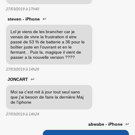
27/03/2019 à
17h40
steven - iPhone
↩
Lol je viens de les brancher car je
venais de vivre la frustration d etre
passé de 53 % de batterie a 36 pour le
boîtier juste en l'ouvrant et en le
fermant... Puis la, magique il vient de
passer a la nouvelle version ????
27/03/2019 à
14h26
JONCART
↩
Moi sa c'est mit à jour tout seul sans
que j'ai besoin de faire la dernière Maj
de l'iphone
27/03/2019 à
14h24
abwabe - iPhone
↩