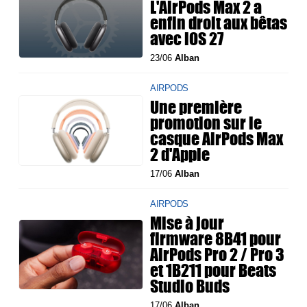
L'AirPods Max 2 a
enfin droit aux bêtas
avec iOS 27
23/06
Alban
AIRPODS
Une première
promotion sur le
casque AirPods Max
2 d'Apple
17/06
Alban
AIRPODS
Mise à jour
firmware 8B41 pour
AirPods Pro 2 / Pro 3
et 1B211 pour Beats
Studio Buds
17/06
Alban