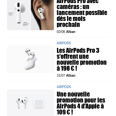
AirPods Pro avec
caméras : un
lancement possible
dès le mois
prochain
02/08
Alban
AIRPODS
Les AirPods Pro 3
s'offrent une
nouvelle promotion
à 198 € !
31/07
Alban
AIRPODS
Une nouvelle
promotion pour les
AirPods 4 d'Apple à
109 € !