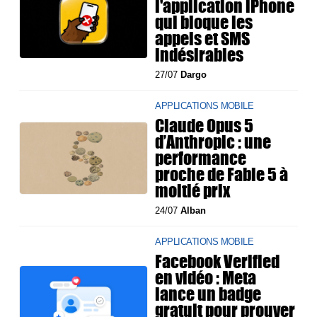
l'application iPhone
qui bloque les
appels et SMS
indésirables
27/07
Dargo
APPLICATIONS MOBILE
Claude Opus 5
d’Anthropic : une
performance
proche de Fable 5 à
moitié prix
24/07
Alban
APPLICATIONS MOBILE
Facebook Verified
en vidéo : Meta
lance un badge
gratuit pour prouver