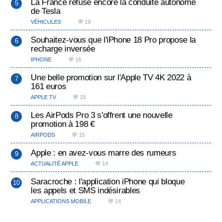
La France refuse encore la conduite autonome
de Tesla
VÉHICULES
💬 19
Souhaitez-vous que l'iPhone 18 Pro propose la
recharge inversée
IPHONE
💬 16
Une belle promotion sur l'Apple TV 4K 2022 à
161 euros
APPLE TV
💬 15
Les AirPods Pro 3 s'offrent une nouvelle
promotion à 198 €
AIRPODS
💬 15
Apple : en avez-vous marre des rumeurs
ACTUALITÉ APPLE
💬 14
Saracroche : l'application iPhone qui bloque
les appels et SMS indésirables
APPLICATIONS MOBILE
💬 14