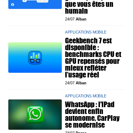
que vous êtes un
humain
24/07
Alban
APPLICATIONS MOBILE
Geekbench 7 est
disponible :
benchmarks CPU et
GPU repensés pour
mieux refléter
l’usage réel
24/07
Alban
APPLICATIONS MOBILE
WhatsApp : l'iPad
devient enfin
autonome, CarPlay
se modernise