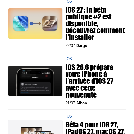
IOS
iOS 27 : la bêta
publique #2 est
disponible,
découvrez comment
l'installer
22/07
Dargo
IOS
iOS 26.6 prépare
votre iPhone à
l’arrivée d’iOS 27
avec cette
nouveauté
21/07
Alban
IOS
Bêta 4 pour iOS 27,
iPadOS 27, macOS 27,