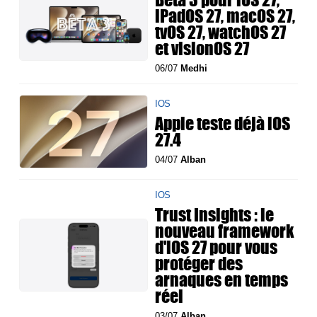
iPadOS 27, macOS 27,
tvOS 27, watchOS 27
et visionOS 27
06/07
Medhi
IOS
Apple teste déjà iOS
27.4
04/07
Alban
IOS
Trust Insights : le
nouveau framework
d'iOS 27 pour vous
protéger des
arnaques en temps
réel
03/07
Alban