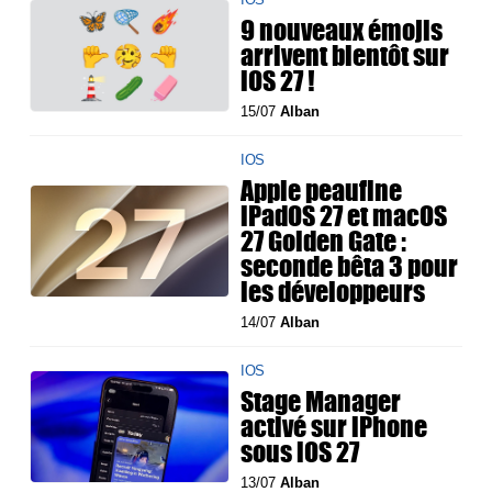
9 nouveaux émojis
arrivent bientôt sur
iOS 27 !
15/07
Alban
IOS
Apple peaufine
iPadOS 27 et macOS
27 Golden Gate :
seconde bêta 3 pour
les développeurs
14/07
Alban
IOS
Stage Manager
activé sur iPhone
sous iOS 27
13/07
Alban