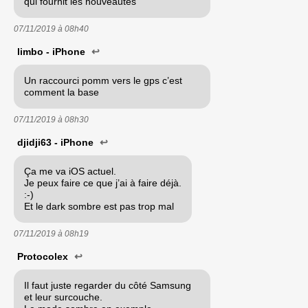
qui fournit les nouveautés
07/11/2019 à
08h40
limbo - iPhone
↩
Un raccourci pomm vers le gps c’est
comment la base
07/11/2019 à
08h30
djidji63 - iPhone
↩
Ça me va iOS actuel.
Je peux faire ce que j’ai à faire déjà.
:-)
Et le dark sombre est pas trop mal
07/11/2019 à
08h19
Protocolex
↩
Il faut juste regarder du côté Samsung
et leur surcouche.