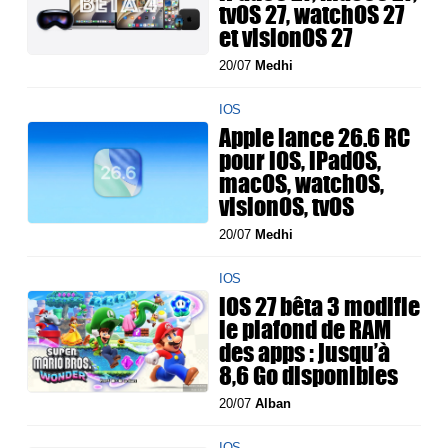
tvOS 27, watchOS 27
et visionOS 27
20/07
Medhi
IOS
Apple lance 26.6 RC
pour iOS, iPadOS,
macOS, watchOS,
visionOS, tvOS
20/07
Medhi
IOS
iOS 27 bêta 3 modifie
le plafond de RAM
des apps : jusqu’à
8,6 Go disponibles
20/07
Alban
IOS