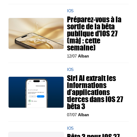
IOS
Préparez-vous à la
sortie de la bêta
publique d'iOS 27
(màj : cette
semaine)
12/07
Alban
IOS
Siri AI extrait les
informations
d’applications
tierces dans iOS 27
bêta 3
07/07
Alban
IOS
Bêta 3 pour iOS 27,