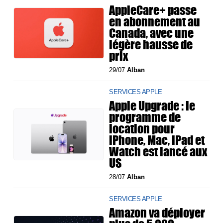
AppleCare+ passe
en abonnement au
Canada, avec une
légère hausse de
prix
29/07
Alban
SERVICES APPLE
Apple Upgrade : le
programme de
location pour
iPhone, Mac, iPad et
Watch est lancé aux
US
28/07
Alban
SERVICES APPLE
Amazon va déployer