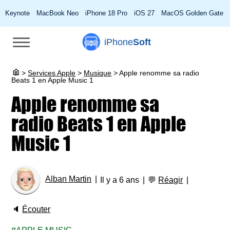
Keynote
MacBook Neo
iPhone 18 Pro
iOS 27
MacOS Golden Gate
iPhone
Soft
>
Services Apple
>
Musique
>
Apple renomme sa radio
Beats 1 en Apple Music 1
Apple renomme sa
radio Beats 1 en Apple
Music 1
Alban Martin
Il y a 6 ans
💬
Réagir
🔈
Écouter