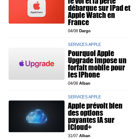
le vol et la perte
débarque sur iPad et
Apple Watch en
France
04/08
Dargo
SERVICES APPLE
Pourquoi Apple
Upgrade impose un
forfait mobile pour
les iPhone
04/08
Alban
SERVICES APPLE
Apple prévoit bien
des options
payantes IA sur
iCloud+
31/07
Alban