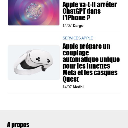
Apple va-t-il arrêter
ChatGPT dans
l'iPhone ?
14/07
Dargo
SERVICES APPLE
Apple prépare un
couplage
automatique unique
pour les lunettes
Meta et les casques
Quest
14/07
Medhi
A propos