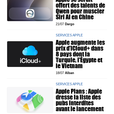
offert des talents de
Qwen pour muscler
Siri AI en Chine
21/07
Dargo
SERVICES APPLE
Apple augmente les
prix d’iCloud+ dans
8 pays dont la
Turquie, l'Égypte et
le Vietnam
18/07
Alban
SERVICES APPLE
Apple Plans : Apple
dresse la liste des
pubs interdites
avant le lancement