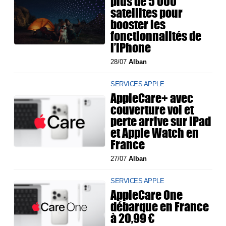
plus de 5 000
satellites pour
booster les
fonctionnalités de
l’iPhone
28/07
Alban
SERVICES APPLE
AppleCare+ avec
couverture vol et
perte arrive sur iPad
et Apple Watch en
France
27/07
Alban
SERVICES APPLE
AppleCare One
débarque en France
à 20,99 €