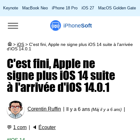
Keynote
MacBook Neo
iPhone 18 Pro
iOS 27
MacOS Golden Gate
iPhone
Soft
>
iOS
>
C'est fini, Apple ne signe plus iOS 14 suite à l'arrivée
d'iOS 14.0.1
C'est fini, Apple ne
signe plus iOS 14 suite
à l'arrivée d'iOS 14.0.1
Corentin Ruffin
Il y a 6 ans
(Màj il y a 6 ans)
💬
1 com
🔈
Écouter