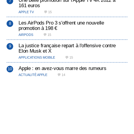
Une belle promotion sur l'Apple TV 4K 2022 à
161 euros
APPLE TV
💬 15
Les AirPods Pro 3 s'offrent une nouvelle
promotion à 198 €
AIRPODS
💬 15
La justice française repart à l'offensive contre
Elon Musk et X
APPLICATIONS MOBILE
💬 15
Apple : en avez-vous marre des rumeurs
ACTUALITÉ APPLE
💬 14