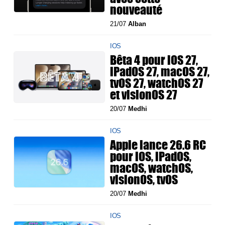
nouveauté
21/07
Alban
IOS
Bêta 4 pour iOS 27,
iPadOS 27, macOS 27,
tvOS 27, watchOS 27
et visionOS 27
20/07
Medhi
IOS
Apple lance 26.6 RC
pour iOS, iPadOS,
macOS, watchOS,
visionOS, tvOS
20/07
Medhi
IOS