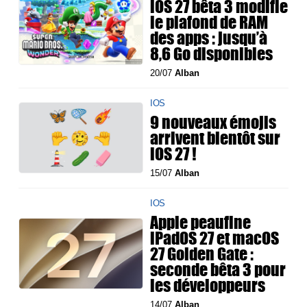
iOS 27 bêta 3 modifie
le plafond de RAM
des apps : jusqu’à
8,6 Go disponibles
20/07
Alban
IOS
9 nouveaux émojis
arrivent bientôt sur
iOS 27 !
15/07
Alban
IOS
Apple peaufine
iPadOS 27 et macOS
27 Golden Gate :
seconde bêta 3 pour
les développeurs
14/07
Alban