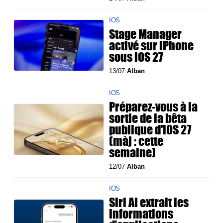
IOS
Stage Manager
activé sur iPhone
sous iOS 27
13/07
Alban
IOS
Préparez-vous à la
sortie de la bêta
publique d'iOS 27
(màj : cette
semaine)
12/07
Alban
IOS
Siri AI extrait les
informations