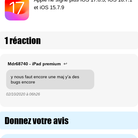
et iOS 15.7.9
1 réaction
Mdr68740 - iPad premium
↩
y nous faut encore une maj y'a des
bugs encore
02/10/2020 à
06h26
Donnez votre avis