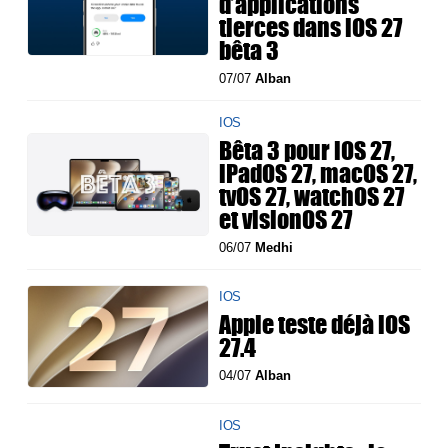
d’applications
tierces dans iOS 27
bêta 3
07/07
Alban
IOS
Bêta 3 pour iOS 27,
iPadOS 27, macOS 27,
tvOS 27, watchOS 27
et visionOS 27
06/07
Medhi
IOS
Apple teste déjà iOS
27.4
04/07
Alban
IOS