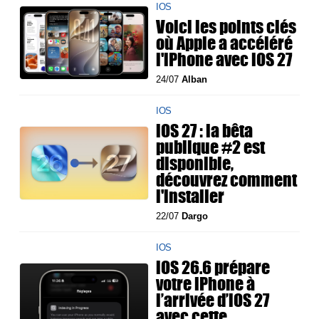
IOS
Voici les points clés
où Apple a accéléré
l'iPhone avec iOS 27
24/07
Alban
IOS
iOS 27 : la bêta
publique #2 est
disponible,
découvrez comment
l'installer
22/07
Dargo
IOS
iOS 26.6 prépare
votre iPhone à
l’arrivée d’iOS 27
avec cette