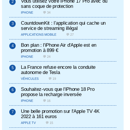
Vous utilisez votre iPhone 17 Pro avec ou
sans coque de protection
IPHONE
💬 34
CountdownKit : l’application qui cache un
service de streaming illégal
APPLICATIONS MOBILE
💬 27
Bon plan : l'iPhone Air d'Apple est en
promotion à 899 €
IPHONE
💬 24
La France refuse encore la conduite
autonome de Tesla
VÉHICULES
💬 19
Souhaitez-vous que l'iPhone 18 Pro
propose la recharge inversée
IPHONE
💬 16
Une belle promotion sur l'Apple TV 4K
2022 à 161 euros
APPLE TV
💬 15