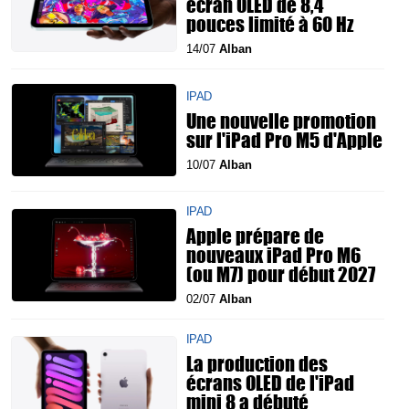
écran OLED de 8,4
pouces limité à 60 Hz
14/07
Alban
IPAD
Une nouvelle promotion
sur l'iPad Pro M5 d'Apple
10/07
Alban
IPAD
Apple prépare de
nouveaux iPad Pro M6
(ou M7) pour début 2027
02/07
Alban
IPAD
La production des
écrans OLED de l'iPad
mini 8 a débuté