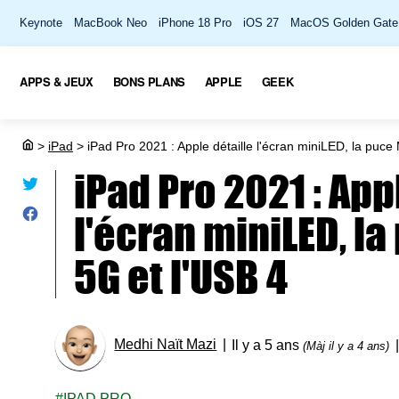
Keynote
MacBook Neo
iPhone 18 Pro
iOS 27
MacOS Golden Gate
APPS & JEUX
BONS PLANS
APPLE
GEEK
>
iPad
>
iPad Pro 2021 : Apple détaille l'écran miniLED, la puce 
iPad Pro 2021 : App
l'écran miniLED, la
5G et l'USB 4
Medhi Naït Mazi
Il y a 5 ans
(Màj il y a 4 ans)
IPAD PRO