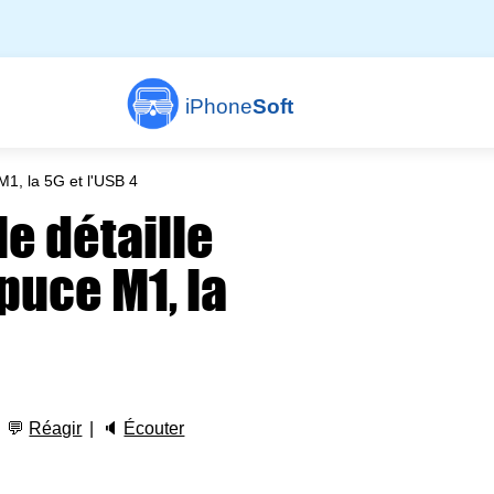
iPhone
Soft
M1, la 5G et l'USB 4
le détaille
 puce M1, la
💬
Réagir
🔈
Écouter