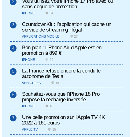
Vous utilisez votre iPhone 17 Pro avec ou
sans coque de protection
IPHONE
💬 34
CountdownKit : l’application qui cache un
service de streaming illégal
APPLICATIONS MOBILE
💬 27
Bon plan : l'iPhone Air d'Apple est en
promotion à 899 €
IPHONE
💬 24
La France refuse encore la conduite
autonome de Tesla
VÉHICULES
💬 19
Souhaitez-vous que l'iPhone 18 Pro
propose la recharge inversée
IPHONE
💬 16
Une belle promotion sur l'Apple TV 4K
2022 à 161 euros
APPLE TV
💬 15