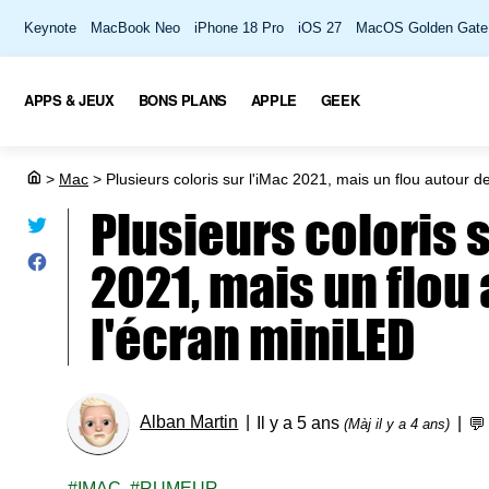
Keynote
MacBook Neo
iPhone 18 Pro
iOS 27
MacOS Golden Gate
APPS & JEUX
BONS PLANS
APPLE
GEEK
>
Mac
>
Plusieurs coloris sur l'iMac 2021, mais un flou autour d
Plusieurs coloris s
2021, mais un flou
l'écran miniLED
Alban Martin
Il y a 5 ans

(Màj il y a 4 ans)
IMAC
RUMEUR