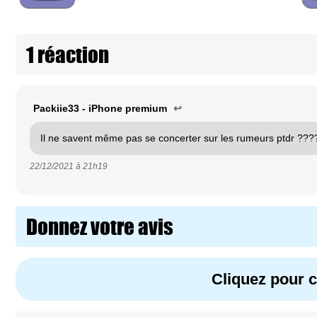
1 réaction
Packiie33 - iPhone premium
↩
Il ne savent même pas se concerter sur les rumeurs ptdr ???
22/12/2021 à
21h19
Donnez votre avis
Cliquez pour