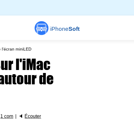
iPhone
Soft
e l'écran miniLED
ur l'iMac
 autour de

1 com
🔈
Écouter