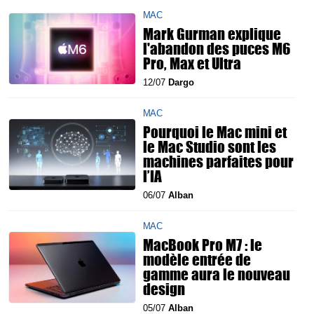
MAC
Mark Gurman explique
l'abandon des puces M6
Pro, Max et Ultra
12/07
Dargo
MAC
Pourquoi le Mac mini et
le Mac Studio sont les
machines parfaites pour
l’IA
06/07
Alban
MAC
MacBook Pro M7 : le
modèle entrée de
gamme aura le nouveau
design
05/07
Alban