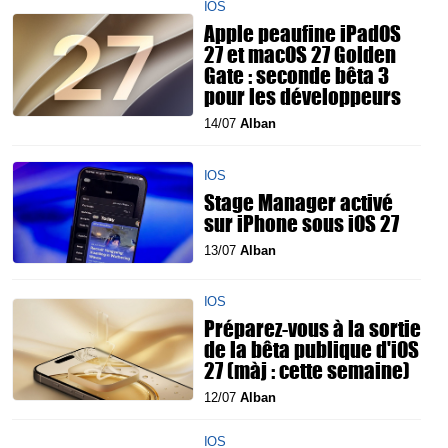
IOS
Apple peaufine iPadOS
27 et macOS 27 Golden
Gate : seconde bêta 3
pour les développeurs
14/07
Alban
IOS
Stage Manager activé
sur iPhone sous iOS 27
13/07
Alban
IOS
Préparez-vous à la sortie
de la bêta publique d'iOS
27 (màj : cette semaine)
12/07
Alban
IOS