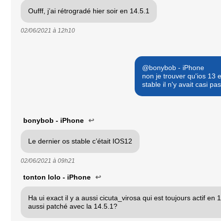
Oufff, j’ai rétrogradé hier soir en 14.5.1
02/06/2021 à
12h10
@bonybob - iPhone
non je trouver qu'ios 13 e
stable il n'y avait casi 
bonybob - iPhone
↩
Le dernier os stable c’était IOS12
02/06/2021 à
09h21
tonton lolo - iPhone
↩
Ha ui exact il y a aussi cicuta_virosa qui est toujours actif en 14
aussi patché avec la 14.5.1?