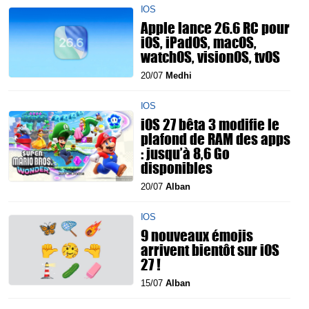
IOS
Apple lance 26.6 RC pour
iOS, iPadOS, macOS,
watchOS, visionOS, tvOS
20/07
Medhi
IOS
iOS 27 bêta 3 modifie le
plafond de RAM des apps
: jusqu’à 8,6 Go
disponibles
20/07
Alban
IOS
9 nouveaux émojis
arrivent bientôt sur iOS
27 !
15/07
Alban