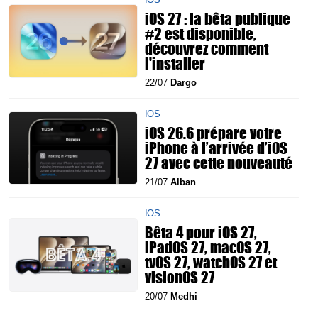
iOS 27 : la bêta publique
#2 est disponible,
découvrez comment
l'installer
22/07
Dargo
IOS
iOS 26.6 prépare votre
iPhone à l’arrivée d’iOS
27 avec cette nouveauté
21/07
Alban
IOS
Bêta 4 pour iOS 27,
iPadOS 27, macOS 27,
tvOS 27, watchOS 27 et
visionOS 27
20/07
Medhi