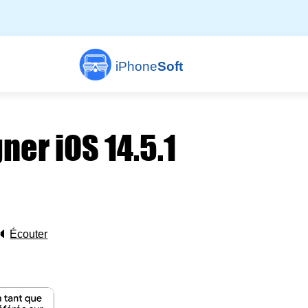
iPhone
Soft
ner iOS 14.5.1
🔈
Écouter