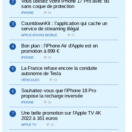
Vous utilisez votre iPhone 17 Pro avec ou
sans coque de protection
IPHONE
💬 34
CountdownKit : l’application qui cache un
service de streaming illégal
APPLICATIONS MOBILE
💬 27
Bon plan : l'iPhone Air d'Apple est en
promotion à 899 €
IPHONE
💬 24
La France refuse encore la conduite
autonome de Tesla
VÉHICULES
💬 19
Souhaitez-vous que l'iPhone 18 Pro
propose la recharge inversée
IPHONE
💬 16
Une belle promotion sur l'Apple TV 4K
2022 à 161 euros
APPLE TV
💬 15