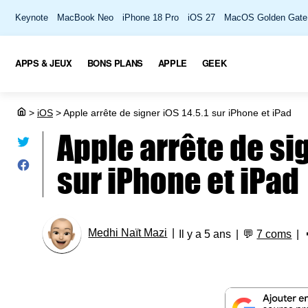
Keynote
MacBook Neo
iPhone 18 Pro
iOS 27
MacOS Golden Gate
APPS & JEUX
BONS PLANS
APPLE
GEEK
>
iOS
>
Apple arrête de signer iOS 14.5.1 sur iPhone et iPad
Apple arrête de sig
sur iPhone et iPad
Medhi Naït Mazi
Il y a 5 ans
💬
7 coms