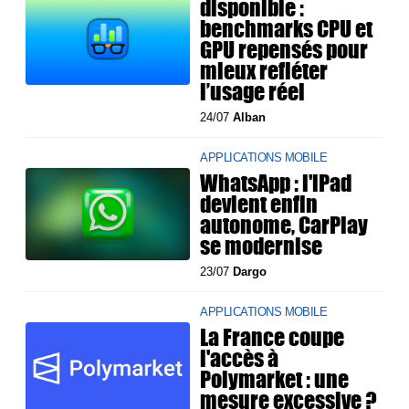
disponible :
benchmarks CPU et
GPU repensés pour
mieux refléter
l’usage réel
24/07
Alban
APPLICATIONS MOBILE
WhatsApp : l'iPad
devient enfin
autonome, CarPlay
se modernise
23/07
Dargo
APPLICATIONS MOBILE
La France coupe
l'accès à
Polymarket : une
mesure excessive ?