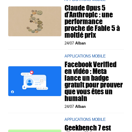
Claude Opus 5
d’Anthropic : une
performance
proche de Fable 5 à
moitié prix
24/07
Alban
APPLICATIONS MOBILE
Facebook Verified
en vidéo : Meta
lance un badge
gratuit pour prouver
que vous êtes un
humain
24/07
Alban
APPLICATIONS MOBILE
Geekbench 7 est