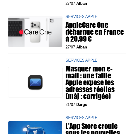
27/07
Alban
SERVICES APPLE
AppleCare One
débarque en France
à 20,99 €
27/07
Alban
SERVICES APPLE
Masquer mon e-
mail : une faille
Apple expose les
adresses réelles
(màj : corrigée)
21/07
Dargo
SERVICES APPLE
L'App Store croule
sous les nouvelles