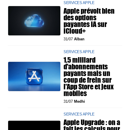
SERVICES APPLE
Apple prévoit bien
des options
payantes IA sur
iCloud+
31/07
Alban
SERVICES APPLE
1,5 milliard
d'abonnements
payants mais un
coup de frein sur
l'App Store et jeux
mobiles
31/07
Medhi
SERVICES APPLE
Apple Upgrade : on a
fait les calculs pour