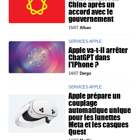
Chine après un
accord avec le
gouvernement
15/07
Alban
SERVICES APPLE
Apple va-t-il arrêter
ChatGPT dans
l'iPhone ?
14/07
Dargo
SERVICES APPLE
Apple prépare un
couplage
automatique unique
pour les lunettes
Meta et les casques
Quest