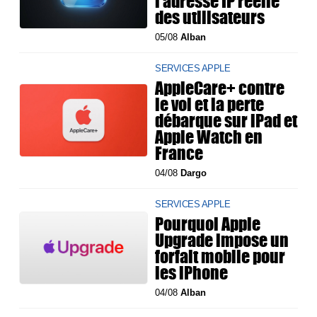
l’adresse IP réelle
des utilisateurs
05/08
Alban
SERVICES APPLE
AppleCare+ contre
le vol et la perte
débarque sur iPad et
Apple Watch en
France
04/08
Dargo
SERVICES APPLE
Pourquoi Apple
Upgrade impose un
forfait mobile pour
les iPhone
04/08
Alban