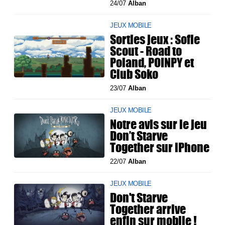
24/07
Alban
JEUX MOBILE
Sorties jeux : Sofie
Scout - Road to
Poland, POINPY et
Club Soko
23/07
Alban
JEUX MOBILE
Notre avis sur le jeu
Don’t Starve
Together sur iPhone
22/07
Alban
JEUX MOBILE
Don't Starve
Together arrive
enfin sur mobile !