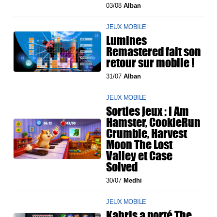
03/08
Alban
JEUX MOBILE
Lumines
Remastered fait son
retour sur mobile !
31/07
Alban
JEUX MOBILE
Sorties jeux : I Am
Hamster, CookieRun
Crumble, Harvest
Moon The Lost
Valley et Case
Solved
30/07
Medhi
JEUX MOBILE
Kahris a porté The