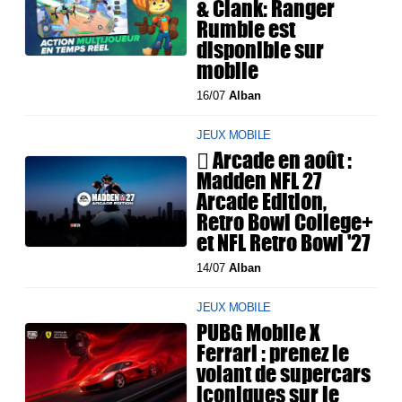
& Clank: Ranger
Rumble est
disponible sur
mobile
16/07
Alban
JEUX MOBILE
 Arcade en août :
Madden NFL 27
Arcade Edition,
Retro Bowl College+
et NFL Retro Bowl '27
14/07
Alban
JEUX MOBILE
PUBG Mobile X
Ferrari : prenez le
volant de supercars
iconiques sur le