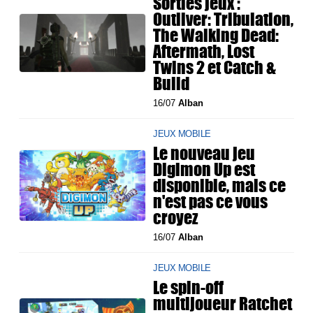
Sorties jeux :
Outliver: Tribulation,
The Walking Dead:
Aftermath, Lost
Twins 2 et Catch &
Build
16/07
Alban
JEUX MOBILE
Le nouveau jeu
Digimon Up est
disponible, mais ce
n'est pas ce vous
croyez
16/07
Alban
JEUX MOBILE
Le spin-off
multijoueur Ratchet