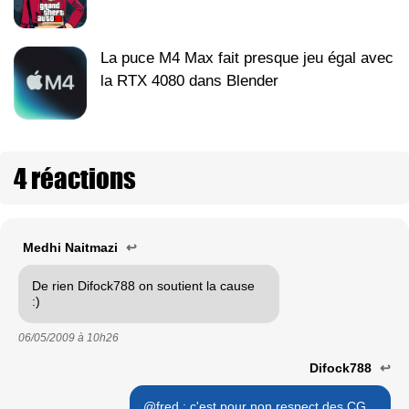
La puce M4 Max fait presque jeu égal avec
la RTX 4080 dans Blender
4 réactions
Medhi Naitmazi
↩
De rien Difock788 on soutient la cause
:)
06/05/2009 à
10h26
Difock788
↩
@fred : c'est pour non respect des CG