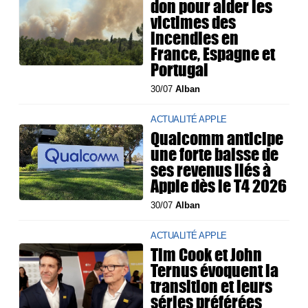
don pour aider les
victimes des
incendies en
France, Espagne et
Portugal
30/07
Alban
ACTUALITÉ APPLE
Qualcomm anticipe
une forte baisse de
ses revenus liés à
Apple dès le T4 2026
30/07
Alban
ACTUALITÉ APPLE
Tim Cook et John
Ternus évoquent la
transition et leurs
séries préférées