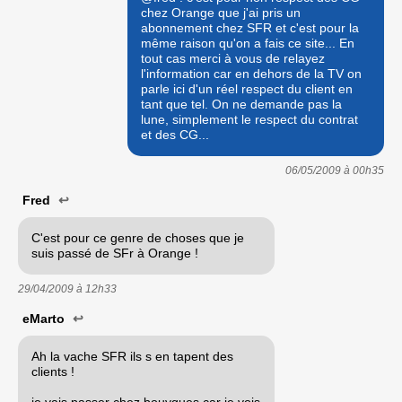
chez Orange que j'ai pris un
abonnement chez SFR et c'est pour la
même raison qu'on a fais ce site... En
tout cas merci à vous de relayez
l'information car en dehors de la TV on
parle ici d'un réel respect du client en
tant que tel. On ne demande pas la
lune, simplement le respect du contrat
et des CG...
06/05/2009 à
00h35
Fred
↩
C'est pour ce genre de choses que je
suis passé de SFr à Orange !
29/04/2009 à
12h33
eMarto
↩
Ah la vache SFR ils s en tapent des
clients !
je vais passer chez bouygues car je vois