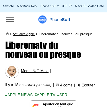
Keynote
MacBook Neo
iPhone 18 Pro
iOS 27
MacOS Golden Gate
iPhone
Soft
>
Actualité Apple
>
Liberematv du nouveau ou presque
Liberematv du
nouveau ou presque
Medhi Naït Mazi
Il y a 18 ans
💬
4 coms
🔈
Écouter
(Màj il y a 16 ans)
APPLE NEWS
APPLE TV
SFR