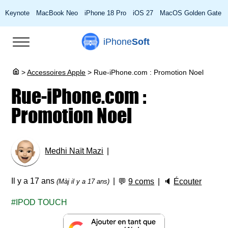
Keynote
MacBook Neo
iPhone 18 Pro
iOS 27
MacOS Golden Gate
iPhone
Soft
>
Accessoires Apple
>
Rue-iPhone.com : Promotion Noel
Rue-iPhone.com :
Promotion Noel
Medhi Naït Mazi
Il y a 17 ans
💬
9 coms
🔈
Écouter
(Màj il y a 17 ans)
IPOD TOUCH