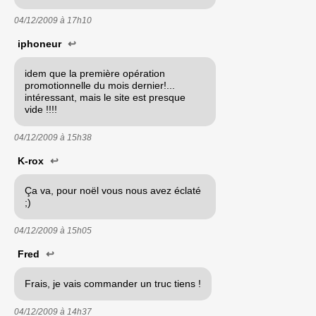
04/12/2009 à
17h10
iphoneur
↩
idem que la première opération
promotionnelle du mois dernier!...
intéressant, mais le site est presque
vide !!!!
04/12/2009 à
15h38
K-rox
↩
Ça va, pour noël vous nous avez éclaté
;)
04/12/2009 à
15h05
Fred
↩
Frais, je vais commander un truc tiens !
04/12/2009 à
14h37