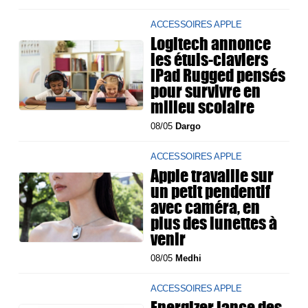
ACCESSOIRES APPLE
Logitech annonce
les étuis-claviers
iPad Rugged pensés
pour survivre en
milieu scolaire
08/05
Dargo
ACCESSOIRES APPLE
Apple travaille sur
un petit pendentif
avec caméra, en
plus des lunettes à
venir
08/05
Medhi
ACCESSOIRES APPLE
Energizer lance des