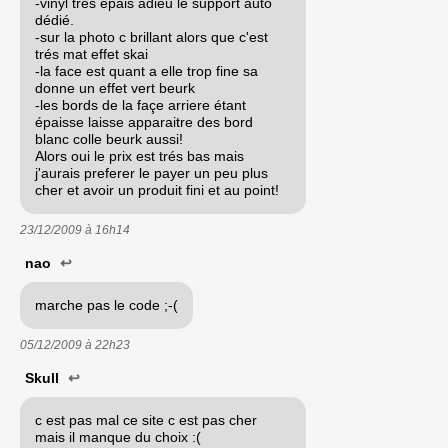
-vinyl trés épais adieu le support auto
dédié.
-sur la photo c brillant alors que c'est
trés mat effet skai
-la face est quant a elle trop fine sa
donne un effet vert beurk
-les bords de la façe arriere étant
épaisse laisse apparaitre des bord
blanc colle beurk aussi!
Alors oui le prix est trés bas mais
j'aurais preferer le payer un peu plus
cher et avoir un produit fini et au point!
23/12/2009 à
16h14
nao
↩
marche pas le code ;-(
05/12/2009 à
22h23
Skull
↩
c est pas mal ce site c est pas cher
mais il manque du choix :(