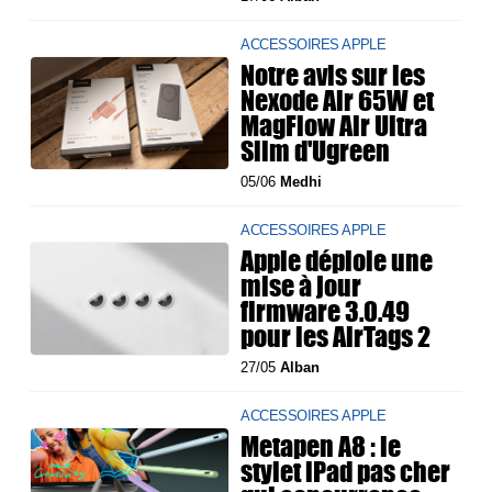
ACCESSOIRES APPLE
Notre avis sur les
Nexode Air 65W et
MagFlow Air Ultra
Slim d'Ugreen
05/06
Medhi
ACCESSOIRES APPLE
Apple déploie une
mise à jour
firmware 3.0.49
pour les AirTags 2
27/05
Alban
ACCESSOIRES APPLE
Metapen A8 : le
stylet iPad pas cher