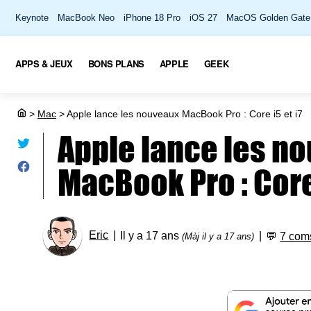
Keynote
MacBook Neo
iPhone 18 Pro
iOS 27
MacOS Golden Gate
APPS & JEUX
BONS PLANS
APPLE
GEEK
>
Mac
>
Apple lance les nouveaux MacBook Pro : Core i5 et i7
Apple lance les n
MacBook Pro : Core 
Eric
Il y a 17 ans
💬
7 com
(Màj il y a 17 ans)