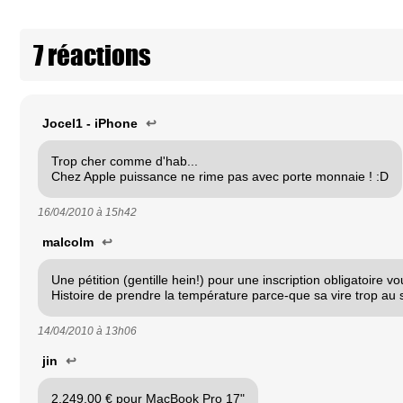
7 réactions
Jocel1 - iPhone
↩
Trop cher comme d'hab...
Chez Apple puissance ne rime pas avec porte monnaie ! :D
16/04/2010 à
15h42
malcolm
↩
Une pétition (gentille hein!) pour une inscription obligatoire v
Histoire de prendre la température parce-que sa vire trop au 
14/04/2010 à
13h06
jin
↩
2.249,00 € pour MacBook Pro 17"