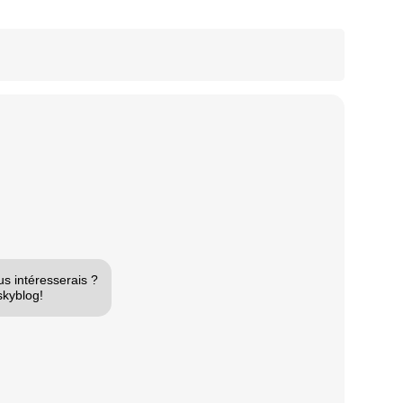
ous intéresserais ?
skyblog!