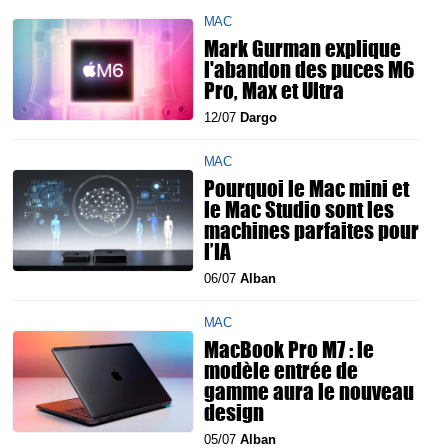
MAC
Mark Gurman explique
l'abandon des puces M6
Pro, Max et Ultra
12/07
Dargo
MAC
Pourquoi le Mac mini et
le Mac Studio sont les
machines parfaites pour
l’IA
06/07
Alban
MAC
MacBook Pro M7 : le
modèle entrée de
gamme aura le nouveau
design
05/07
Alban