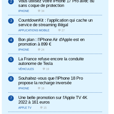
Vous utilisez votre iPhone 17 Pro avec ou
sans coque de protection
IPHONE
💬 34
CountdownKit : l’application qui cache un
service de streaming illégal
APPLICATIONS MOBILE
💬 27
Bon plan : l'iPhone Air d'Apple est en
promotion à 899 €
IPHONE
💬 24
La France refuse encore la conduite
autonome de Tesla
VÉHICULES
💬 19
Souhaitez-vous que l'iPhone 18 Pro
propose la recharge inversée
IPHONE
💬 16
Une belle promotion sur l'Apple TV 4K
2022 à 161 euros
APPLE TV
💬 15