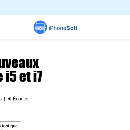
iPhone
Soft
ouveaux
i5 et i7
s
🔈
Écouter