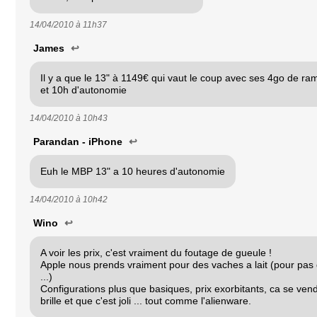
14/04/2010 à
11h37
James
↩
Il y a que le 13" à 1149€ qui vaut le coup avec ses 4go de r
et 10h d'autonomie
14/04/2010 à
10h43
Parandan - iPhone
↩
Euh le MBP 13" a 10 heures d'autonomie
14/04/2010 à
10h42
Wino
↩
A voir les prix, c'est vraiment du foutage de gueule !
Apple nous prends vraiment pour des vaches a lait (pour pas 
...)
Configurations plus que basiques, prix exorbitants, ca se ven
brille et que c'est joli ... tout comme l'alienware.