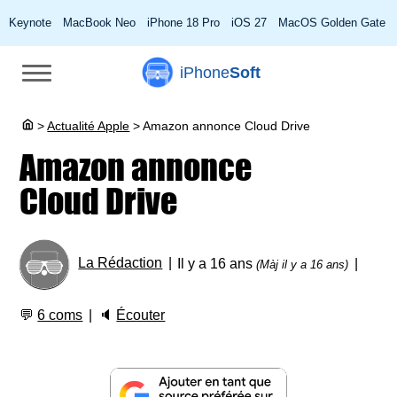
Keynote
MacBook Neo
iPhone 18 Pro
iOS 27
MacOS Golden Gate
iPhone
Soft
>
Actualité Apple
>
Amazon annonce Cloud Drive
Amazon annonce
Cloud Drive
La Rédaction
Il y a 16 ans
(Màj il y a 16 ans)
💬
6 coms
🔈
Écouter