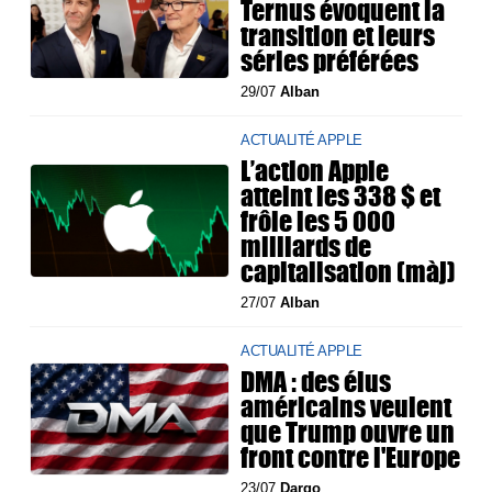
Ternus évoquent la
transition et leurs
séries préférées
29/07
Alban
ACTUALITÉ APPLE
L’action Apple
atteint les 338 $ et
frôle les 5 000
milliards de
capitalisation (màj)
27/07
Alban
ACTUALITÉ APPLE
DMA : des élus
américains veulent
que Trump ouvre un
front contre l'Europe
23/07
Dargo