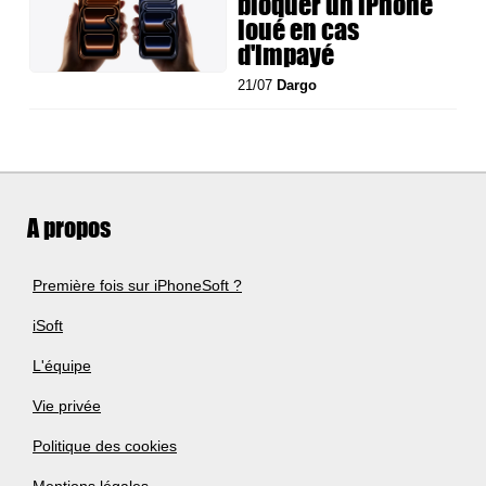
bloquer un iPhone
loué en cas
d'impayé
21/07
Dargo
A propos
Première fois sur iPhoneSoft ?
iSoft
L'équipe
Vie privée
Politique des cookies
Mentions légales