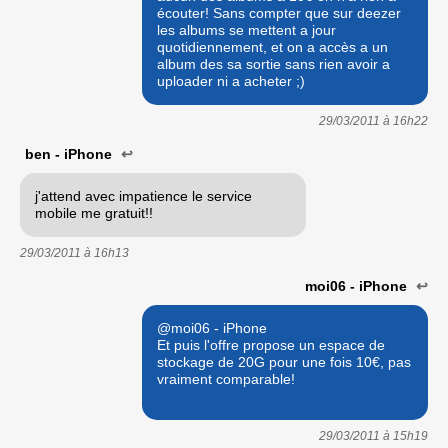
écouter! Sans compter que sur deezer
les albums se mettent a jour
quotidiennement, et on a accès a un
album des sa sortie sans rien avoir a
uploader ni a acheter ;)
29/03/2011 à
16h22
ben - iPhone
↩
j'attend avec impatience le service
mobile me gratuit!!
29/03/2011 à
16h13
moi06 - iPhone
↩
@moi06 - iPhone
Et puis l'offre propose un espace de
stockage de 20G pour une fois 10€, pas
vraiment comparable!
29/03/2011 à
15h19