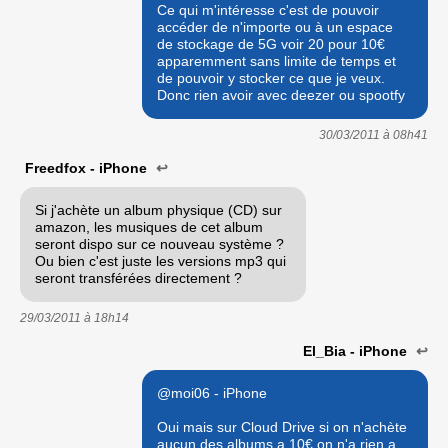
Ce qui m'intéresse c'est de pouvoir
accéder de n'importe ou à un espace
de stockage de 5G voir 20 pour 10€
apparemment sans limite de temps et
de pouvoir y stocker ce que je veux.
Donc rien avoir avec deezer ou spootfy
30/03/2011 à
08h41
Freedfox - iPhone
↩
Si j'achète un album physique (CD) sur
amazon, les musiques de cet album
seront dispo sur ce nouveau système ?
Ou bien c'est juste les versions mp3 qui
seront transférées directement ?
29/03/2011 à
18h14
El_Bia - iPhone
↩
@moi06 - iPhone
Oui mais sur Cloud Drive si on n'achète
aucun des albums a 10€ on n'a rien a