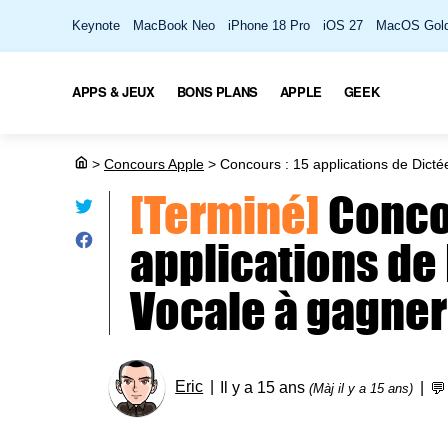
Keynote
MacBook Neo
iPhone 18 Pro
iOS 27
MacOS Gold
APPS & JEUX
BONS PLANS
APPLE
GEEK
>
Concours Apple
>
Concours : 15 applications de Dicté
[Terminé]
Conco
applications de
Vocale à gagner
Eric
Il y a 15 ans

(Màj il y a 15 ans)