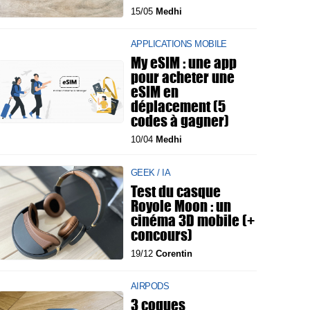
15/05
Medhi
APPLICATIONS MOBILE
My eSIM : une app
pour acheter une
eSIM en
déplacement (5
codes à gagner)
10/04
Medhi
GEEK / IA
Test du casque
Royole Moon : un
cinéma 3D mobile (+
concours)
19/12
Corentin
AIRPODS
3 coques