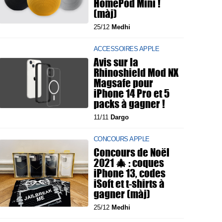
HomePod Mini !
(màj)
25/12
Medhi
ACCESSOIRES APPLE
Avis sur la
Rhinoshield Mod NX
Magsafe pour
iPhone 14 Pro et 5
packs à gagner !
11/11
Dargo
CONCOURS APPLE
Concours de Noël
2021 🎄 : coques
iPhone 13, codes
iSoft et t-shirts à
gagner (màj)
25/12
Medhi