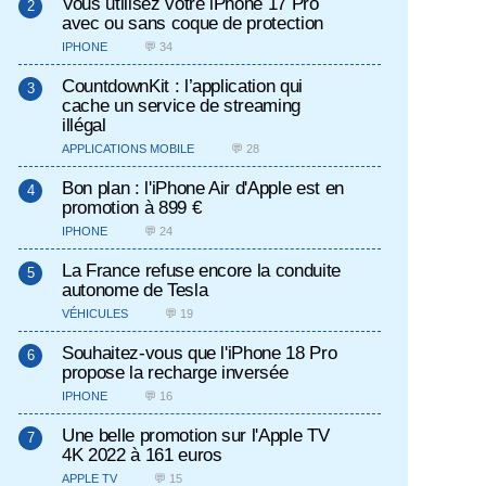
Vous utilisez votre iPhone 17 Pro
avec ou sans coque de protection
IPHONE
💬 34
CountdownKit : l’application qui
cache un service de streaming
illégal
APPLICATIONS MOBILE
💬 28
Bon plan : l'iPhone Air d'Apple est en
promotion à 899 €
IPHONE
💬 24
La France refuse encore la conduite
autonome de Tesla
VÉHICULES
💬 19
Souhaitez-vous que l'iPhone 18 Pro
propose la recharge inversée
IPHONE
💬 16
Une belle promotion sur l'Apple TV
4K 2022 à 161 euros
APPLE TV
💬 15