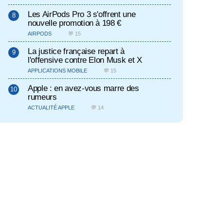
Les AirPods Pro 3 s'offrent une
nouvelle promotion à 198 €
AIRPODS
💬 15
La justice française repart à
l'offensive contre Elon Musk et X
APPLICATIONS MOBILE
💬 15
Apple : en avez-vous marre des
rumeurs
ACTUALITÉ APPLE
💬 14