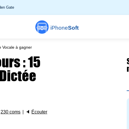
en Gate
iPhone
Soft
e Vocale à gagner
urs : 15
 Dictée

230 coms
🔈
Écouter