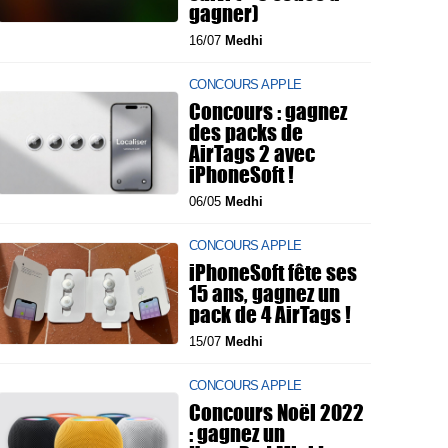
gagner)
16/07
Medhi
CONCOURS APPLE
Concours : gagnez
des packs de
AirTags 2 avec
iPhoneSoft !
06/05
Medhi
CONCOURS APPLE
iPhoneSoft fête ses
15 ans, gagnez un
pack de 4 AirTags !
15/07
Medhi
CONCOURS APPLE
Concours Noël 2022
: gagnez un