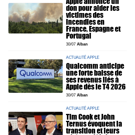
Apple annonce un
don pour aider les
victimes des
incendies en
France, Espagne et
Portugal
30/07
Alban
ACTUALITÉ APPLE
Qualcomm anticipe
une forte baisse de
ses revenus liés à
Apple dès le T4 2026
30/07
Alban
ACTUALITÉ APPLE
Tim Cook et John
Ternus évoquent la
transition et leurs