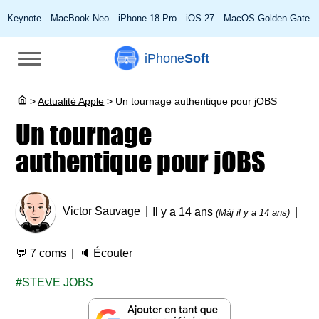
Keynote
MacBook Neo
iPhone 18 Pro
iOS 27
MacOS Golden Gate
iPhone
Soft
>
Actualité Apple
>
Un tournage authentique pour jOBS
Un tournage
authentique pour jOBS
Victor Sauvage
Il y a 14 ans
(Màj il y a 14 ans)
💬
7 coms
🔈
Écouter
STEVE JOBS