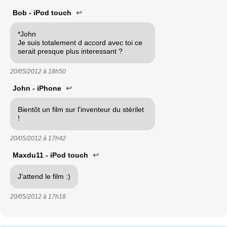
Bob - iPod touch
↩
*John
Je suis totalement d accord avec toi ce
serait presque plus interessant ?
20/05/2012 à
18h50
John - iPhone
↩
Bientôt un film sur l'inventeur du stérilet
!
20/05/2012 à
17h42
Maxdu11 - iPod touch
↩
J'attend le film :)
20/05/2012 à
17h18