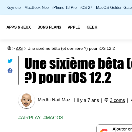
Keynote
MacBook Neo
iPhone 18 Pro
iOS 27
MacOS Golden Gate
APPS & JEUX
BONS PLANS
APPLE
GEEK
>
iOS
>
Une sixième bêta (et dernière ?) pour iOS 12.2
Une sixième bêta (
?) pour iOS 12.2
Medhi Naït Mazi
Il y a 7 ans
💬
3 coms
AIRPLAY
MACOS