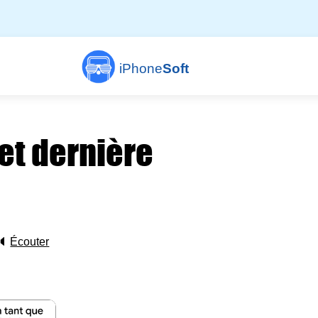
iPhone
Soft
et dernière
🔈
Écouter