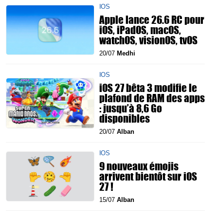
IOS
Apple lance 26.6 RC pour
iOS, iPadOS, macOS,
watchOS, visionOS, tvOS
20/07
Medhi
IOS
iOS 27 bêta 3 modifie le
plafond de RAM des apps
: jusqu’à 8,6 Go
disponibles
20/07
Alban
IOS
9 nouveaux émojis
arrivent bientôt sur iOS
27 !
15/07
Alban