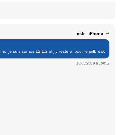
mdr - iPhone
↩
oi je suis sur ios 12.1.2 et j'y resterai pour le jailbreak
18/03/2019 à
19h52