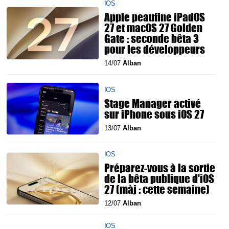
IOS
Apple peaufine iPadOS
27 et macOS 27 Golden
Gate : seconde bêta 3
pour les développeurs
14/07
Alban
IOS
Stage Manager activé
sur iPhone sous iOS 27
13/07
Alban
IOS
Préparez-vous à la sortie
de la bêta publique d'iOS
27 (màj : cette semaine)
12/07
Alban
IOS