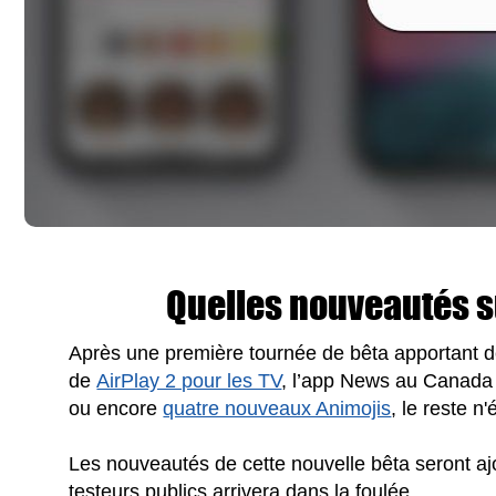
Quelles nouveautés su
Après une première tournée de bêta apportant 
de
AirPlay 2 pour les TV
, l’app News au Canada 
ou encore
quatre nouveaux Animojis
, le reste n
Les nouveautés de cette nouvelle bêta seront aj
testeurs publics arrivera dans la foulée.