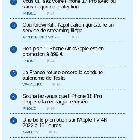
Vous utilisez votre iPhone 17 Pro avec ou
sans coque de protection
IPHONE
💬 34
CountdownKit : l’application qui cache un
service de streaming illégal
APPLICATIONS MOBILE
💬 27
Bon plan : l'iPhone Air d'Apple est en
promotion à 899 €
IPHONE
💬 24
La France refuse encore la conduite
autonome de Tesla
VÉHICULES
💬 19
Souhaitez-vous que l'iPhone 18 Pro
propose la recharge inversée
IPHONE
💬 16
Une belle promotion sur l'Apple TV 4K
2022 à 161 euros
APPLE TV
💬 15