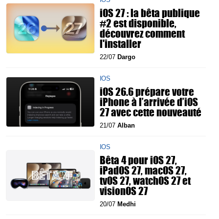
iOS 27 : la bêta publique
#2 est disponible,
découvrez comment
l'installer
22/07
Dargo
IOS
iOS 26.6 prépare votre
iPhone à l’arrivée d’iOS
27 avec cette nouveauté
21/07
Alban
IOS
Bêta 4 pour iOS 27,
iPadOS 27, macOS 27,
tvOS 27, watchOS 27 et
visionOS 27
20/07
Medhi