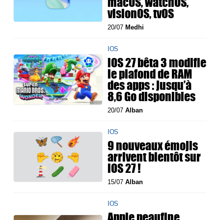
macOS, watchOS,
visionOS, tvOS
20/07
Medhi
IOS
iOS 27 bêta 3 modifie
le plafond de RAM
des apps : jusqu’à
8,6 Go disponibles
20/07
Alban
IOS
9 nouveaux émojis
arrivent bientôt sur
iOS 27 !
15/07
Alban
IOS
Apple peaufine