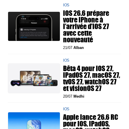
IOS
iOS 26.6 prépare
votre iPhone à
l’arrivée d’iOS 27
avec cette
nouveauté
21/07
Alban
IOS
Bêta 4 pour iOS 27,
iPadOS 27, macOS 27,
tvOS 27, watchOS 27
et visionOS 27
20/07
Medhi
IOS
Apple lance 26.6 RC
pour iOS, iPadOS,