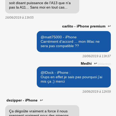
soit disant puissance de l'A13 que n'a
pas la A11... Sans moi en tout cas...
16/06/2019 à
13h55
carlito - iPhone premium
↩
@matt75000 - iPhone
Carrément d’accord ... mon iMac ne
sera pas compatible ??
16/06/2019 à
13h37
Medhi
↩
(rédacteur)
@IDock - iPhone :
Oups en effet je sais pas pourquoi j’ai
mis ça ;) merci
16/06/2019 à
12h59
dezipper - iPhone
↩
Ça dégoûte vraiment a force il nous
prennent vraiment pour des pigeons