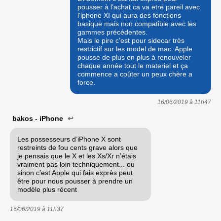
pousser à l’achat ca va etre pareil avec
l’iphone XI qui aura des fonctions
basique mais non compatible avec les
gammes précédentes.
Mais le pire c’est pour sidecar très
restrictif sur les model de mac. Apple
pousse de plus en plus à renouveler
chaque année tout le materiel et ça
commence a coûter un peux chère a
force.
16/06/2019 à
11h47
bakos - iPhone
↩
Les possesseurs d’iPhone X sont
restreints de fou cents grave alors que
je pensais que le X et les Xs/Xr n’étais
vraiment pas loin techniquement... ou
sinon c’est Apple qui fais exprès peut
être pour nous pousser à prendre un
modèle plus récent
16/06/2019 à
11h37