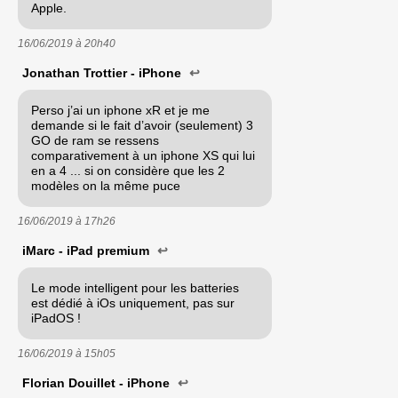
Apple.
16/06/2019 à
20h40
Jonathan Trottier - iPhone
↩
Perso j’ai un iphone xR et je me
demande si le fait d’avoir (seulement) 3
GO de ram se ressens
comparativement à un iphone XS qui lui
en a 4 ... si on considère que les 2
modèles on la même puce
16/06/2019 à
17h26
iMarc - iPad premium
↩
Le mode intelligent pour les batteries
est dédié à iOs uniquement, pas sur
iPadOS !
16/06/2019 à
15h05
Florian Douillet - iPhone
↩