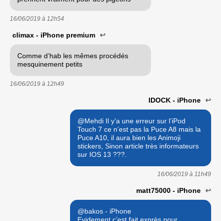
16/06/2019 à
12h54
climax - iPhone premium
↩
Comme d’hab les mêmes procédés
mesquinement petits
16/06/2019 à
12h49
IDOCK - iPhone
↩
@Mehdi Il y’a une erreur sur l’iPod
Touch 7 ce n’est pas la Puce A8 mais la
Puce A10, il aura bien les Animoji
stickers, Sinon article très informateurs
sur IOS 13 ???.
16/06/2019 à
11h49
matt75000 - iPhone
↩
@bakos - iPhone
Evidement c’est fait exprès pour