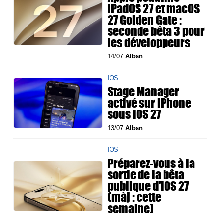
iPadOS 27 et macOS
27 Golden Gate :
seconde bêta 3 pour
les développeurs
14/07
Alban
IOS
Stage Manager
activé sur iPhone
sous iOS 27
13/07
Alban
IOS
Préparez-vous à la
sortie de la bêta
publique d'iOS 27
(màj : cette
semaine)