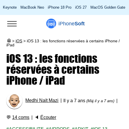
Keynote
MacBook Neo
iPhone 18 Pro
iOS 27
MacOS Golden Gate
iPhone
Soft
>
iOS
>
iOS 13 : les fonctions réservées à certains iPhone /
iPad
iOS 13 : les fonctions
réservées à certains
iPhone / iPad
Medhi Naït Mazi
Il y a 7 ans
(Màj il y a 7 ans)
💬
14 coms
🔈
Écouter