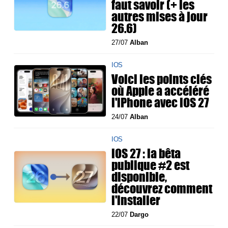
faut savoir (+ les
autres mises à jour
26.6)
27/07
Alban
IOS
Voici les points clés
où Apple a accéléré
l'iPhone avec iOS 27
24/07
Alban
IOS
iOS 27 : la bêta
publique #2 est
disponible,
découvrez comment
l'installer
22/07
Dargo