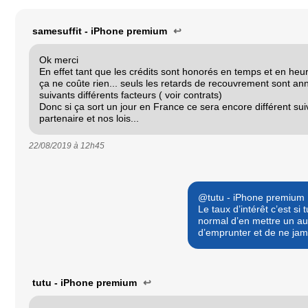
samesuffit - iPhone premium
↩
Ok merci
En effet tant que les crédits sont honorés en temps et en heur
ça ne coûte rien... seuls les retards de recouvrement sont an
suivants différents facteurs ( voir contrats)
Donc si ça sort un jour en France ce sera encore différent su
partenaire et nos lois...
22/08/2019 à
12h45
@tutu - iPhone premium
Le taux d’intérêt c’est si
normal d’en mettre un au
d’emprunter et de ne ja
tutu - iPhone premium
↩