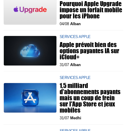
Pourquoi Apple Upgrade
impose un forfait mobile
pour les iPhone
04/08
Alban
SERVICES APPLE
Apple prévoit bien des
options payantes IA sur
iCloud+
31/07
Alban
SERVICES APPLE
1,5 milliard
d'abonnements payants
mais un coup de frein
sur l'App Store et jeux
mobiles
31/07
Medhi
SERVICES APPLE