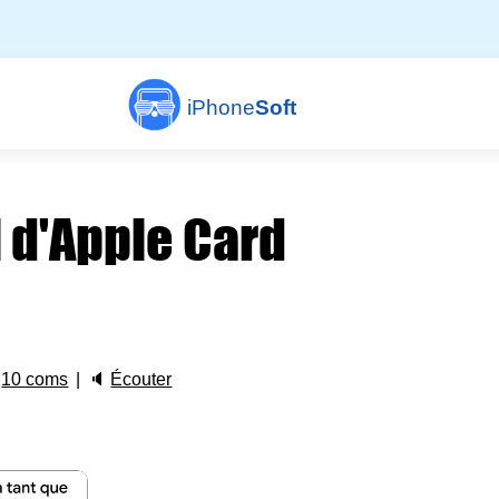
iPhone
Soft
 d'Apple Card

10 coms
🔈
Écouter