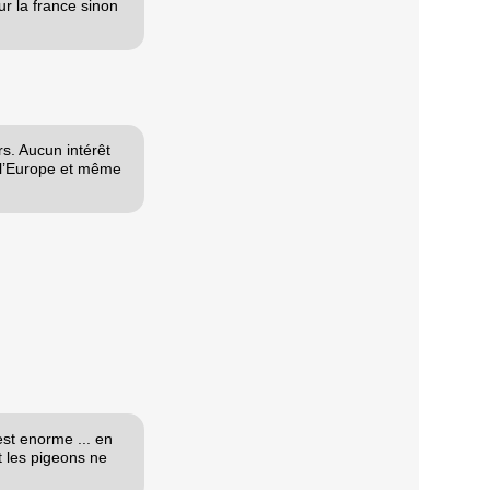
ur la france sinon
s. Aucun intérêt
ur l’Europe et même
est enorme ... en
t les pigeons ne