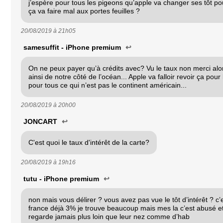
j’espère pour tous les pigeons qu’apple va changer ses tôt po
ça va faire mal aux portes feuilles ?
20/08/2019 à
21h05
samesuffit - iPhone premium
↩
On ne peux payer qu’à crédits avec? Vu le taux non merci alor
ainsi de notre côté de l’océan... Apple va falloir revoir ça po
pour tous ce qui n’est pas le continent américain...
20/08/2019 à
20h00
JONCART
↩
C'est quoi le taux d'intérêt de la carte?
20/08/2019 à
19h16
tutu - iPhone premium
↩
non mais vous délirer ? vous avez pas vue le tôt d’intérêt ? c’
france déjà 3% je trouve beaucoup mais mes la c’est abusé e
regarde jamais plus loin que leur nez comme d’hab