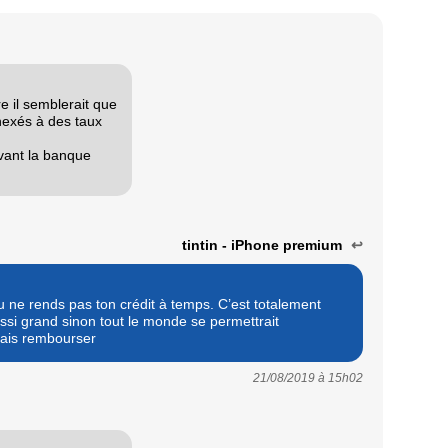
e il semblerait que
nexés à des taux
ivant la banque
tintin - iPhone premium
↩
 tu ne rends pas ton crédit à temps. C’est totalement
ssi grand sinon tout le monde se permettrait
mais rembourser
21/08/2019 à
15h02