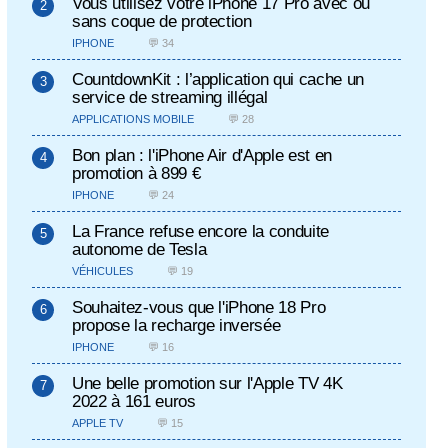
Vous utilisez votre iPhone 17 Pro avec ou
sans coque de protection
IPHONE
💬 34
CountdownKit : l’application qui cache un
service de streaming illégal
APPLICATIONS MOBILE
💬 28
Bon plan : l'iPhone Air d'Apple est en
promotion à 899 €
IPHONE
💬 24
La France refuse encore la conduite
autonome de Tesla
VÉHICULES
💬 19
Souhaitez-vous que l'iPhone 18 Pro
propose la recharge inversée
IPHONE
💬 16
Une belle promotion sur l'Apple TV 4K
2022 à 161 euros
APPLE TV
💬 15