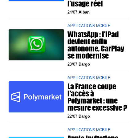
l’usage réel
24/07
Alban
APPLICATIONS MOBILE
WhatsApp : l'iPad
devient enfin
autonome, CarPlay
se modernise
23/07
Dargo
APPLICATIONS MOBILE
La France coupe
l'accès à
Polymarket : une
mesure excessive ?
22/07
Dargo
APPLICATIONS MOBILE