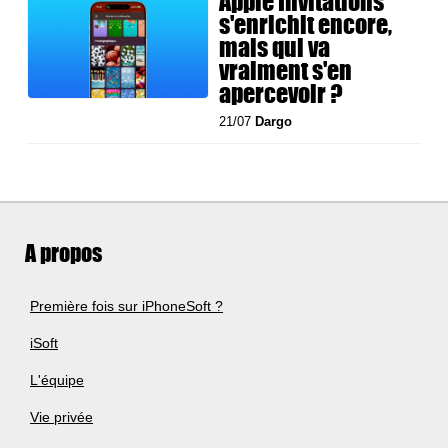
Apple Invitations
s'enrichit encore,
mais qui va
vraiment s'en
apercevoir ?
21/07
Dargo
A propos
Première fois sur iPhoneSoft ?
iSoft
L'équipe
Vie privée