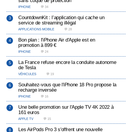
sans coque de protection
IPHONE
💬 34
CountdownKit : l’application qui cache un
service de streaming illégal
APPLICATIONS MOBILE
💬 28
Bon plan : l'iPhone Air d'Apple est en
promotion à 899 €
IPHONE
💬 24
La France refuse encore la conduite autonome
de Tesla
VÉHICULES
💬 19
Souhaitez-vous que l'iPhone 18 Pro propose la
recharge inversée
IPHONE
💬 16
Une belle promotion sur l'Apple TV 4K 2022 à
161 euros
APPLE TV
💬 15
Les AirPods Pro 3 s'offrent une nouvelle