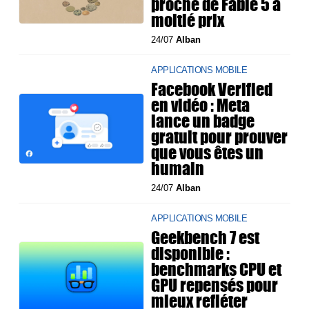
proche de Fable 5 à
moitié prix
24/07
Alban
APPLICATIONS MOBILE
Facebook Verified
en vidéo : Meta
lance un badge
gratuit pour prouver
que vous êtes un
humain
24/07
Alban
APPLICATIONS MOBILE
Geekbench 7 est
disponible :
benchmarks CPU et
GPU repensés pour
mieux refléter