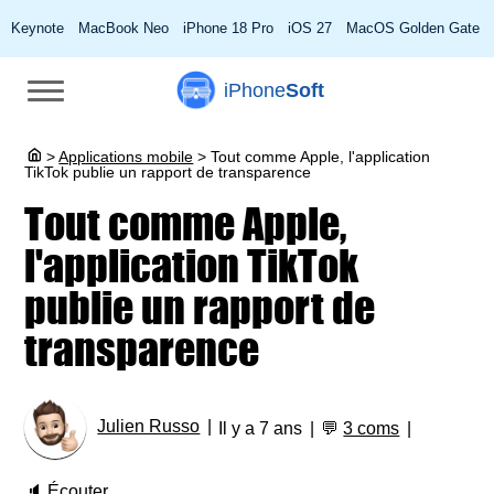
Keynote
MacBook Neo
iPhone 18 Pro
iOS 27
MacOS Golden Gate
iPhone
Soft
>
Applications mobile
>
Tout comme Apple, l'application
TikTok publie un rapport de transparence
Tout comme Apple,
l'application TikTok
publie un rapport de
transparence
Julien Russo
Il y a 7 ans
💬
3 coms
🔈
Écouter