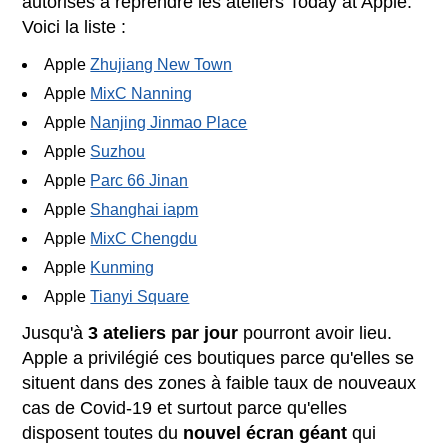
autorisés à reprendre les ateliers Today at Apple.
Voici la liste :
Apple
Zhujiang New Town
Apple
MixC Nanning
Apple
Nanjing Jinmao Place
Apple
Suzhou
Apple
Parc 66 Jinan
Apple
Shanghai iapm
Apple
MixC Chengdu
Apple
Kunming
Apple
Tianyi Square
Jusqu'à
3 ateliers par jour
pourront avoir lieu.
Apple a privilégié ces boutiques parce qu'elles se
situent dans des zones à faible taux de nouveaux
cas de Covid-19 et surtout parce qu'elles
disposent toutes du
nouvel écran géant
qui