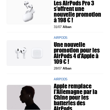
Les AirPods Pro 3
s'offrent une
nouvelle promotion
à 198 € !
31/07
Alban
AIRPODS
Une nouvelle
promotion pour les
AirPods 4 d'Apple à
109 € !
28/07
Alban
AIRPODS
Apple remplace
l'Allemagne par la
Chine pour les
batteries des
AirPods