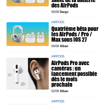
des AirPods
05/08
Dargo
AIRPODS
Quatrième bêta pour
les AirPods / Pro /
Max sous iOS 27
04/08
Alban
AIRPODS
AirPods Pro avec
caméras : un
lancement possible
dès le mois
prochain
02/08
Alban
AIRPODS