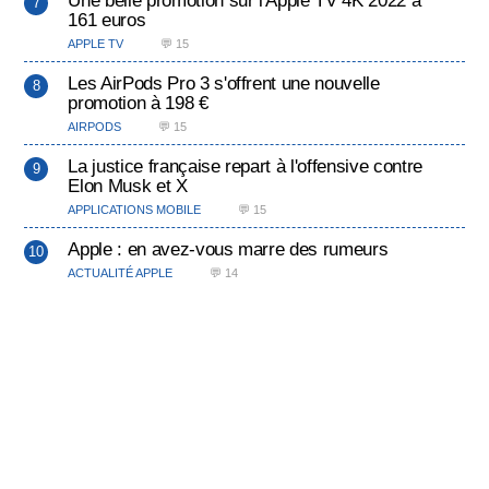
Une belle promotion sur l'Apple TV 4K 2022 à
161 euros
APPLE TV
💬 15
Les AirPods Pro 3 s'offrent une nouvelle
promotion à 198 €
AIRPODS
💬 15
La justice française repart à l'offensive contre
Elon Musk et X
APPLICATIONS MOBILE
💬 15
Apple : en avez-vous marre des rumeurs
ACTUALITÉ APPLE
💬 14