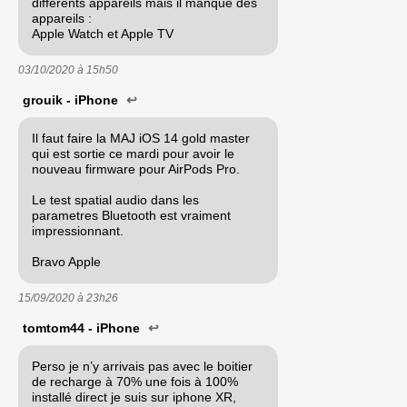
différents appareils mais il manque des
appareils :
Apple Watch et Apple TV
03/10/2020 à
15h50
grouik - iPhone
↩
Il faut faire la MAJ iOS 14 gold master
qui est sortie ce mardi pour avoir le
nouveau firmware pour AirPods Pro.
Le test spatial audio dans les
parametres Bluetooth est vraiment
impressionnant.
Bravo Apple
15/09/2020 à
23h26
tomtom44 - iPhone
↩
Perso je n’y arrivais pas avec le boitier
de recharge à 70% une fois à 100%
installé direct je suis sur iphone XR,