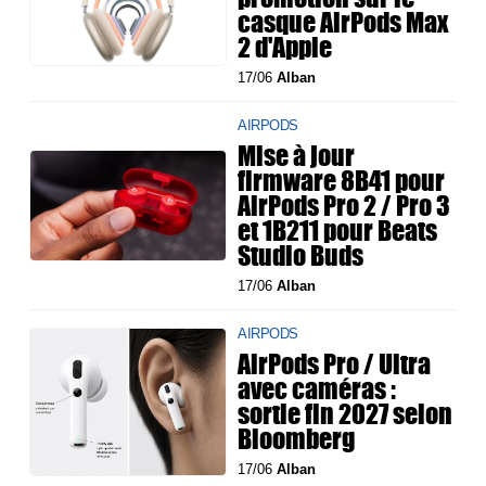
casque AirPods Max
2 d'Apple
17/06
Alban
AIRPODS
Mise à jour
firmware 8B41 pour
AirPods Pro 2 / Pro 3
et 1B211 pour Beats
Studio Buds
17/06
Alban
AIRPODS
AirPods Pro / Ultra
avec caméras :
sortie fin 2027 selon
Bloomberg
17/06
Alban