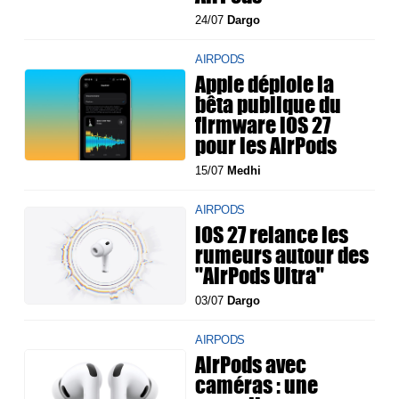
24/07
Dargo
AIRPODS
Apple déploie la
bêta publique du
firmware iOS 27
pour les AirPods
15/07
Medhi
AIRPODS
iOS 27 relance les
rumeurs autour des
"AirPods Ultra"
03/07
Dargo
AIRPODS
AirPods avec
caméras : une