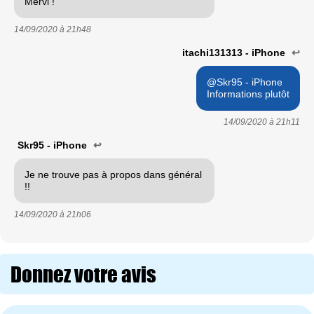
Mervi !
14/09/2020 à
21h48
itachi131313 - iPhone
↩
@Skr95 - iPhone
Informations plutôt
14/09/2020 à
21h11
Skr95 - iPhone
↩
Je ne trouve pas à propos dans général
!!
14/09/2020 à
21h06
Donnez votre avis