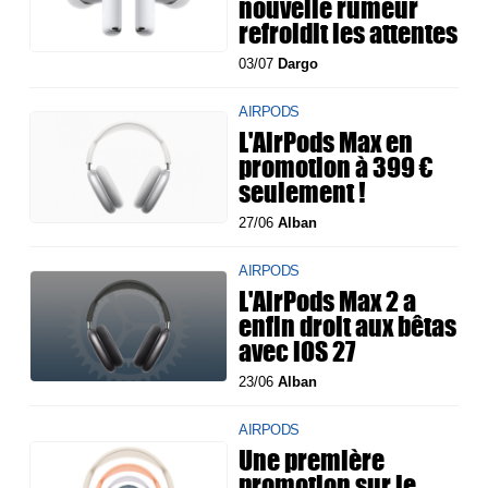
nouvelle rumeur
refroidit les attentes
03/07
Dargo
AIRPODS
L'AirPods Max en
promotion à 399 €
seulement !
27/06
Alban
AIRPODS
L'AirPods Max 2 a
enfin droit aux bêtas
avec iOS 27
23/06
Alban
AIRPODS
Une première
promotion sur le