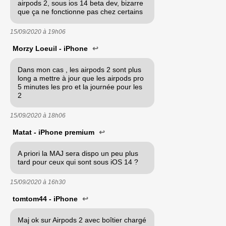
airpods 2, sous ios 14 beta dev, bizarre
que ça ne fonctionne pas chez certains
15/09/2020 à
19h06
Morzy Loeuil - iPhone
↩
Dans mon cas , les airpods 2 sont plus
long a mettre à jour que les airpods pro
5 minutes les pro et la journée pour les
2
15/09/2020 à
18h06
Matat - iPhone premium
↩
A priori la MAJ sera dispo un peu plus
tard pour ceux qui sont sous iOS 14 ?
15/09/2020 à
16h30
tomtom44 - iPhone
↩
Maj ok sur Airpods 2 avec boîtier chargé