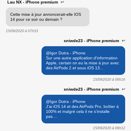
Lau NX - iPhone premium
↩
Cette mise à jour annoncerait-elle IOS
14 pour ce soir ou demain ?
15/09/2020 à
07h33
sniwde23 - iPhone premium
↩
@Igor Dutra - iPhone
Sur une autre application d’information
Apple, certain on eu la mise à jour avec
des AirPods 2 et sous iOS 13...
15/09/2020 à
06h16
sniwde23 - iPhone premium
↩
@Igor Dutra - iPhone
J’ai iOS 14 et des AirPods Pro, boîtier à
100% et malgré cela il ne s’installe
pas....
15/09/2020 à
06h12