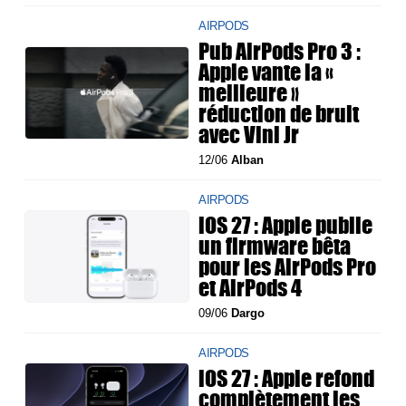
AIRPODS
Pub AirPods Pro 3 :
Apple vante la «
meilleure »
réduction de bruit
avec Vini Jr
12/06
Alban
AIRPODS
iOS 27 : Apple publie
un firmware bêta
pour les AirPods Pro
et AirPods 4
09/06
Dargo
AIRPODS
iOS 27 : Apple refond
complètement les