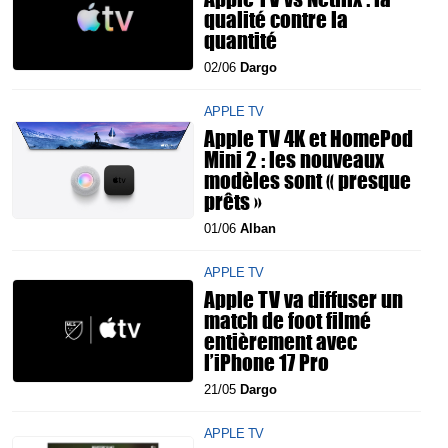
qualité contre la
quantité
02/06
Dargo
APPLE TV
Apple TV 4K et HomePod
Mini 2 : les nouveaux
modèles sont « presque
prêts »
01/06
Alban
APPLE TV
Apple TV va diffuser un
match de foot filmé
entièrement avec
l’iPhone 17 Pro
21/05
Dargo
APPLE TV