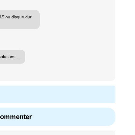
NAS ou disque dur
solutions …
 commenter