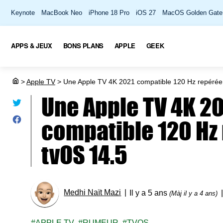
Keynote
MacBook Neo
iPhone 18 Pro
iOS 27
MacOS Golden Gate
APPS & JEUX
BONS PLANS
APPLE
GEEK
>
Apple TV
>
Une Apple TV 4K 2021 compatible 120 Hz repérée
Une Apple TV 4K 2
compatible 120 Hz
tvOS 14.5
Medhi Naït Mazi
Il y a 5 ans
(Màj il y a 4 ans)
APPLE TV
RUMEUR
TVOS