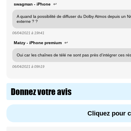
swagman - iPhone
↩
A quand la possibilité de diffuser du Dolby Atmos depuis un 
externe ? ?
06/04/2021 à
19h41
Matzy - iPhone premium
↩
Oui car les chaînes de télé ne sont pas près d’intégrer ces ré
06/04/2021 à
09h19
Donnez votre avis
Cliquez pour