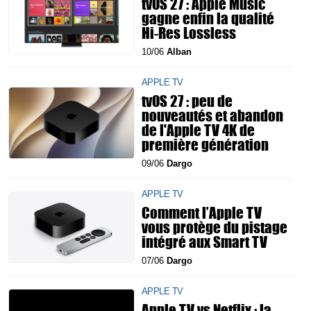
tvOS 27 : Apple Music
gagne enfin la qualité
Hi-Res Lossless
10/06
Alban
APPLE TV
tvOS 27 : peu de
nouveautés et abandon
de l'Apple TV 4K de
première génération
09/06
Dargo
APPLE TV
Comment l’Apple TV
vous protège du pistage
intégré aux Smart TV
07/06
Dargo
APPLE TV
Apple TV vs Netflix : la