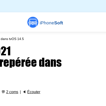
iPhone
Soft
 dans tvOS 14.5
021
 repérée dans
💬
2 coms
🔈
Écouter