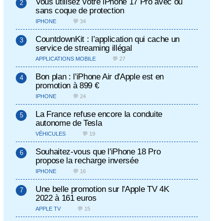
Vous utilisez votre iPhone 17 Pro avec ou
sans coque de protection
IPHONE
💬 34
CountdownKit : l’application qui cache un
service de streaming illégal
APPLICATIONS MOBILE
💬 27
Bon plan : l'iPhone Air d'Apple est en
promotion à 899 €
IPHONE
💬 24
La France refuse encore la conduite
autonome de Tesla
VÉHICULES
💬 19
Souhaitez-vous que l'iPhone 18 Pro
propose la recharge inversée
IPHONE
💬 16
Une belle promotion sur l'Apple TV 4K
2022 à 161 euros
APPLE TV
💬 15