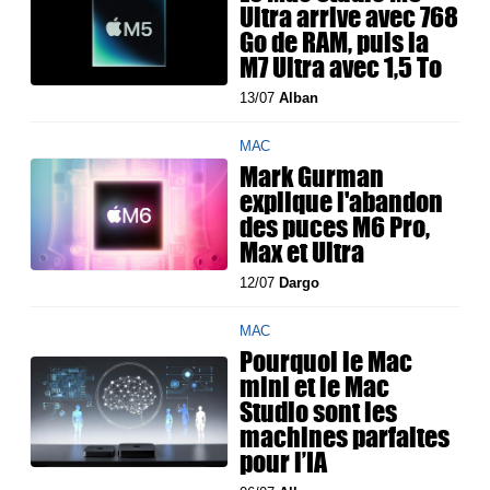
Ultra arrive avec 768
Go de RAM, puis la
M7 Ultra avec 1,5 To
13/07
Alban
MAC
Mark Gurman
explique l'abandon
des puces M6 Pro,
Max et Ultra
12/07
Dargo
MAC
Pourquoi le Mac
mini et le Mac
Studio sont les
machines parfaites
pour l’IA