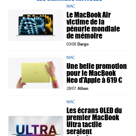
MAC
Le MacBook Air
victime de la
pénurie mondiale
de mémoire
03/08
Dargo
MAC
Une belle promotion
pour le MacBook
Neo d'Apple à 619 €
28/07
Alban
MAC
Les écrans OLED du
premier MacBook
Ultra tactile
seraient