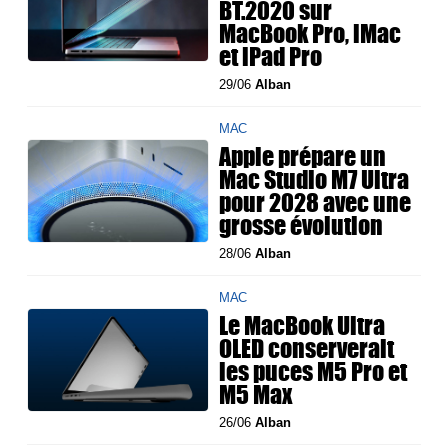
BT.2020 sur
MacBook Pro, iMac
et iPad Pro
29/06
Alban
MAC
Apple prépare un
Mac Studio M7 Ultra
pour 2028 avec une
grosse évolution
28/06
Alban
MAC
Le MacBook Ultra
OLED conserverait
les puces M5 Pro et
M5 Max
26/06
Alban