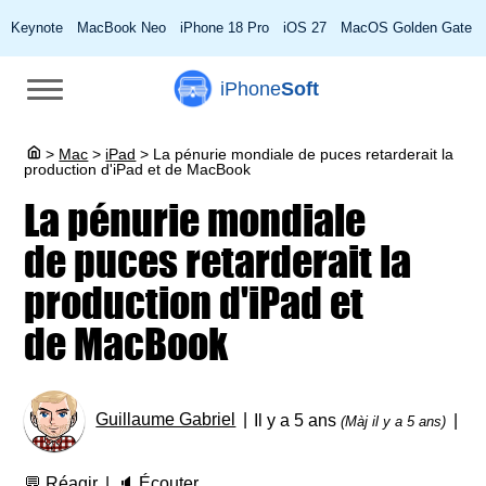
Keynote
MacBook Neo
iPhone 18 Pro
iOS 27
MacOS Golden Gate
iPhone
Soft
>
Mac
>
iPad
>
La pénurie mondiale de puces retarderait la
production d'iPad et de MacBook
La pénurie mondiale
de puces retarderait la
production d'iPad et
de MacBook
Guillaume Gabriel
Il y a 5 ans
(Màj il y a 5 ans)
💬
Réagir
🔈
Écouter