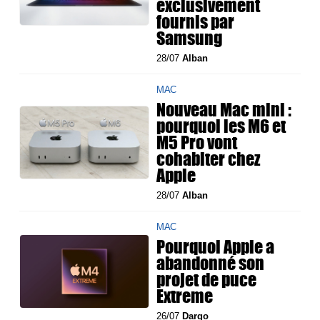
exclusivement
fournis par
Samsung
28/07
Alban
MAC
Nouveau Mac mini :
pourquoi les M6 et
M5 Pro vont
cohabiter chez
Apple
28/07
Alban
MAC
Pourquoi Apple a
abandonné son
projet de puce
Extreme
26/07
Dargo