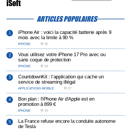
iSoft
ARTICLES POPULAIRES
iPhone Air : voici la capacité batterie après 9
mois avec la limite à 90 %
IPHONE
💬 35
Vous utilisez votre iPhone 17 Pro avec ou
sans coque de protection
IPHONE
💬 34
CountdownKit : l’application qui cache un
service de streaming illégal
APPLICATIONS MOBILE
💬 27
Bon plan : l'iPhone Air d'Apple est en
promotion à 899 €
IPHONE
💬 24
La France refuse encore la conduite autonome
de Tesla