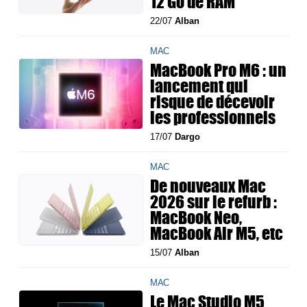
12 Go de RAM
22/07
Alban
MAC
MacBook Pro M6 : un
lancement qui
risque de décevoir
les professionnels
17/07
Dargo
MAC
De nouveaux Mac
2026 sur le refurb :
MacBook Neo,
MacBook Air M5, etc
15/07
Alban
MAC
Le Mac Studio M5