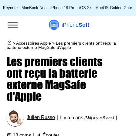
Keynote
MacBook Neo
iPhone 18 Pro
iOS 27
MacOS Golden Gate
iPhone
Soft
>
Accessoires Apple
>
Les premiers clients ont reçu la
batterie externe MagSafe d'Apple
Les premiers clients
ont reçu la batterie
externe MagSafe
d'Apple
Julien Russo
Il y a 5 ans
(Màj il y a 5 ans)
💬
13 coms
🔈
Écouter