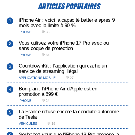
ARTICLES POPULAIRES
iPhone Air : voici la capacité batterie après 9
mois avec la limite à 90 %
IPHONE
💬 35
Vous utilisez votre iPhone 17 Pro avec ou
sans coque de protection
IPHONE
💬 34
CountdownKit : l’application qui cache un
service de streaming illégal
APPLICATIONS MOBILE
💬 27
Bon plan : l'iPhone Air d'Apple est en
promotion à 899 €
IPHONE
💬 24
La France refuse encore la conduite autonome
de Tesla
VÉHICULES
💬 19
Souhaitez-vous que l'iPhone 18 Pro propose la