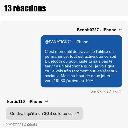
13 réactions
Benoit0727 - iPhone
↩
@FANATiCK71 - iPhone
C’est mon outil de travail, je l’utilise en
permanence, tout est activé que ce soit
Bluetooth ou quoi, juste tu sais pas te
servir d’un téléphone quoi.. je vois que
ça, je vais très rarement sur les réseaux
sociaux. Mais au bout de deux jours
vers 19h30 j’arrive au 10%
20/07/2021 à
17h22
kurtis110 - iPhone
↩
On dirait qu’il a un 3GS collé au cul ! ?
20/07/2021 à
09h54