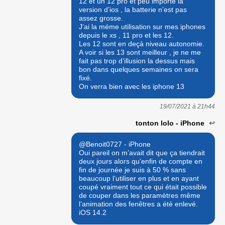
12 et un 12 pro et peu importe la
version d’ios , la batterie n’est pas
assez grosse.
J’ai la méme utilisation sur mes iphones
depuis le xs , 11 pro et les 12.
Les 12 sont en deçà niveau autonomie.
A voir si les 13 sont meilleur , je ne me
fait pas trop d’illusion la dessus mais
bon dans quelques semaines on sera
fixé.
On verra bien avec les iphone 13
19/07/2021 à
21h44
tonton lolo - iPhone
↩
@Benoit0727 - iPhone
Oui pareil on m’avait dit que ça tiendrait
deux jours alors qu’enfin de compte en
fin de journée je suis à 50 % sans
beaucoup l’utiliser en plus et en ayant
coupé vraiment tout ce qui était possible
de couper dans les paramètres même
l’animation des fenêtres a été enlevé.
iOS 14.2