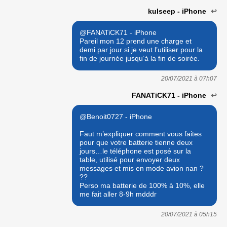
kulseep - iPhone
↩
@FANATiCK71 - iPhone
Pareil mon 12 prend une charge et
demi par jour si je veut l’utiliser pour la
fin de journée jusqu’à la fin de soirée.
20/07/2021 à
07h07
FANATiCK71 - iPhone
↩
@Benoit0727 - iPhone
Faut m’expliquer comment vous faites
pour que votre batterie tienne deux
jours…le téléphone est posé sur la
table, utilisé pour envoyer deux
messages et mis en mode avion nan ?
??
Perso ma batterie de 100% à 10%, elle
me fait aller 8-9h mdddr
20/07/2021 à
05h15