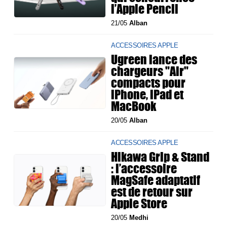
l’Apple Pencil
21/05
Alban
ACCESSOIRES APPLE
Ugreen lance des
chargeurs "Air"
compacts pour
iPhone, iPad et
MacBook
20/05
Alban
ACCESSOIRES APPLE
Hikawa Grip & Stand
: l’accessoire
MagSafe adaptatif
est de retour sur
Apple Store
20/05
Medhi