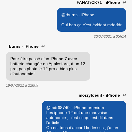
FANATiCK71 - iPhone
↩
@rburns - iPhone
Oui ben ça c’est évident mddddr
20/07/2021 à
05h14
rburns - iPhone
↩
Pour être passé d’un iPhone 7 avec
batterie changée en Applestore, à un 12
pro, pas photo le 12 pro a bien plus
d’autonomie !
19/07/2021 à
22h09
morzyloeuil - iPhone
↩
@mdr68740 - iPhone premium
Les iphone 12 ont une mauvaise
autonomie , c’est ce qui est dit dans
l’article.
On est tous d’accord la dessus , j’ai un