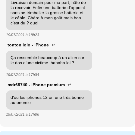
Livraison demain pour ma part, hâte de
la recevoir. Enfin une batterie d’appoint
sans se trimballer la grosse batterie et
le câble. Chère à mon goût mais bon
c’est du ? quoi
19/07/2021 à
18h23
tonton lolo - iPhone
↩
Ça ressemble beaucoup à un alien sur
le dos d’une victime..hahaha lol ?
19/07/2021 à
17h54
mdr68740 - iPhone premium
↩
d'ou les iphones 12 on une très bonne
autonomie
19/07/2021 à
17h06