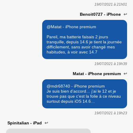
19/07/2021 à
21h01
Benoit0727 - iPhone
↩
@Matat - iPhone premium
Pareil, ma batterie faisais 2 jours
tranquille, depuis 14.6 je tient la journée
difficilement, sans avoir changé mes
habitudes, à voir avec 14.7
19/07/2021 à
19h39
Matat - iPhone premium
↩
@mdr68740 - iPhone premium
Je suis bien d’accord… j’ai le 12 et je
trouve pas que c’est la folie à ce niveau
surtout depuis iOS 14.6…
19/07/2021 à
19h23
Spinitalian - iPad
↩