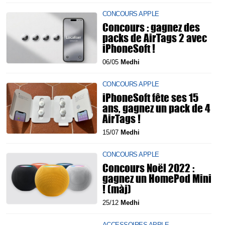
CONCOURS APPLE
Concours : gagnez des
packs de AirTags 2 avec
iPhoneSoft !
06/05
Medhi
CONCOURS APPLE
iPhoneSoft fête ses 15
ans, gagnez un pack de 4
AirTags !
15/07
Medhi
CONCOURS APPLE
Concours Noël 2022 :
gagnez un HomePod Mini
! (màj)
25/12
Medhi
ACCESSOIRES APPLE