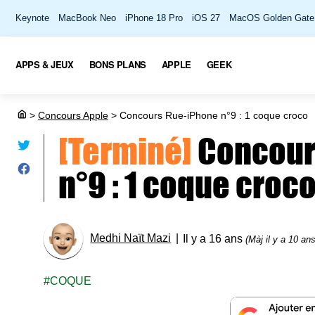
Keynote
MacBook Neo
iPhone 18 Pro
iOS 27
MacOS Golden Gate
APPS & JEUX
BONS PLANS
APPLE
GEEK
>
Concours Apple
>
Concours Rue-iPhone n°9 : 1 coque croco
[Terminé]
Concour
n°9 : 1 coque croc
Medhi Naït Mazi
Il y a 16 ans
(Màj il y a 10 ans
COQUE