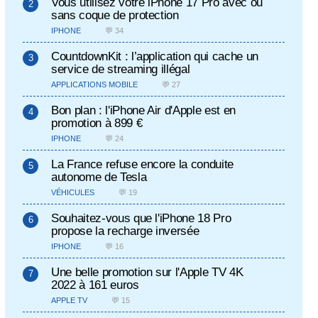
Vous utilisez votre iPhone 17 Pro avec ou
sans coque de protection
IPHONE
💬 34
CountdownKit : l’application qui cache un
service de streaming illégal
APPLICATIONS MOBILE
💬 27
Bon plan : l'iPhone Air d'Apple est en
promotion à 899 €
IPHONE
💬 24
La France refuse encore la conduite
autonome de Tesla
VÉHICULES
💬 19
Souhaitez-vous que l'iPhone 18 Pro
propose la recharge inversée
IPHONE
💬 16
Une belle promotion sur l'Apple TV 4K
2022 à 161 euros
APPLE TV
💬 15