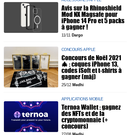
Avis sur la Rhinoshield
Mod NX Magsafe pour
iPhone 14 Pro et 5 packs
à gagner !
11/11
Dargo
CONCOURS APPLE
Concours de Noël 2021
🎄 : coques iPhone 13,
codes iSoft et t-shirts à
gagner (màj)
25/12
Medhi
APPLICATIONS MOBILE
Ternoa Wallet : gagnez
des NFTs et de la
cryptomonnaie (+
concours)
27/08
Medhi