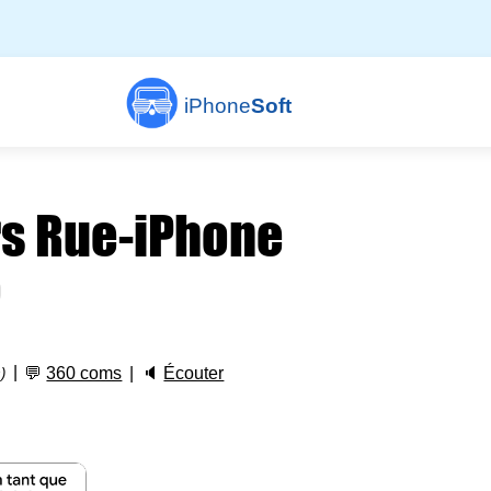
iPhone
Soft
s Rue-iPhone
o
💬
360 coms
🔈
Écouter
)