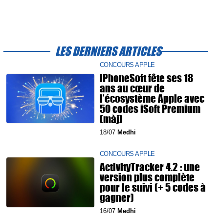
LES DERNIERS ARTICLES
CONCOURS APPLE
iPhoneSoft fête ses 18
ans au cœur de
l’écosystème Apple avec
50 codes iSoft Premium
(màj)
18/07
Medhi
CONCOURS APPLE
ActivityTracker 4.2 : une
version plus complète
pour le suivi (+ 5 codes à
gagner)
16/07
Medhi