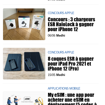
CONCOURS APPLE
Concours : 3 chargeurs
ESR HaloLock à gagner
pour iPhone 12
06/06
Medhi
CONCOURS APPLE
8 coques ESR à gagner
pour iPad Pro 2021 et
iPhone 12 (Pro)
15/05
Medhi
APPLICATIONS MOBILE
My eSIM : une app pour
acheter une eSIM en
déplacement (5 codes à