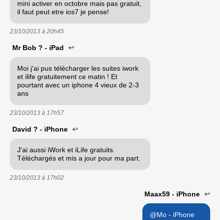
mini activer en octobre mais pas gratuit,
il faut peut etre ios7 je pense!
23/10/2013 à
20h45
Mr Bob ? - iPad
↩
Moi j'ai pus télécharger les suites iwork
et ilife gratuitement ce matin ! Et
pourtant avec un iphone 4 vieux de 2-3
ans
23/10/2013 à
17h57
David ? - iPhone
↩
J'ai aussi iWork et iLife gratuits.
Téléchargés et mis a jour pour ma part.
23/10/2013 à
17h02
Maax59 - iPhone
↩
@Mo - iPhone