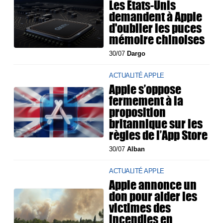
Les États-Unis
demandent à Apple
d'oublier les puces
mémoire chinoises
30/07
Dargo
ACTUALITÉ APPLE
Apple s’oppose
fermement à la
proposition
britannique sur les
règles de l’App Store
30/07
Alban
ACTUALITÉ APPLE
Apple annonce un
don pour aider les
victimes des
incendies en