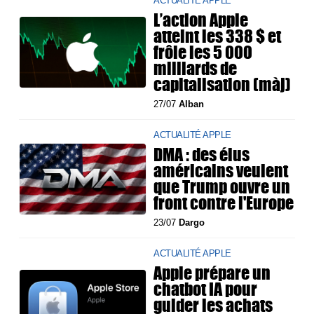
ACTUALITÉ APPLE
L’action Apple
atteint les 338 $ et
frôle les 5 000
milliards de
capitalisation (màj)
27/07
Alban
ACTUALITÉ APPLE
DMA : des élus
américains veulent
que Trump ouvre un
front contre l'Europe
23/07
Dargo
ACTUALITÉ APPLE
Apple prépare un
chatbot IA pour
guider les achats