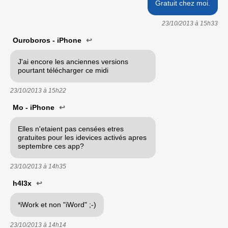
Gratuit chez moi.
23/10/2013 à
15h33
Ouroboros - iPhone
↩
J'ai encore les anciennes versions
pourtant télécharger ce midi
23/10/2013 à
15h22
Mo - iPhone
↩
Elles n'etaient pas censées etres
gratuites pour les idevices activés apres
septembre ces app?
23/10/2013 à
14h35
h4l3x
↩
*iWork et non "iWord" ;-)
23/10/2013 à
14h14