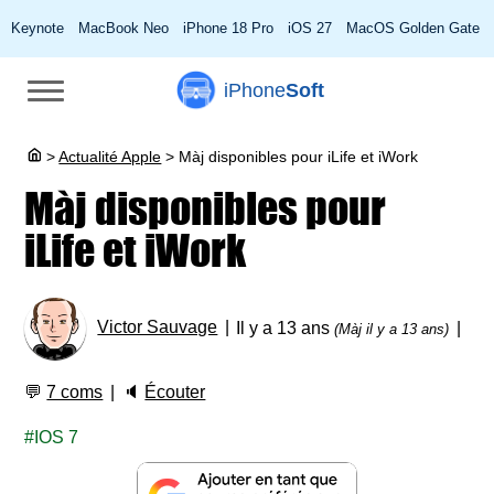
Keynote
MacBook Neo
iPhone 18 Pro
iOS 27
MacOS Golden Gate
iPhone
Soft
>
Actualité Apple
>
Màj disponibles pour iLife et iWork
Màj disponibles pour
iLife et iWork
Victor Sauvage
Il y a 13 ans
(Màj il y a 13 ans)
💬
7 coms
🔈
Écouter
IOS 7