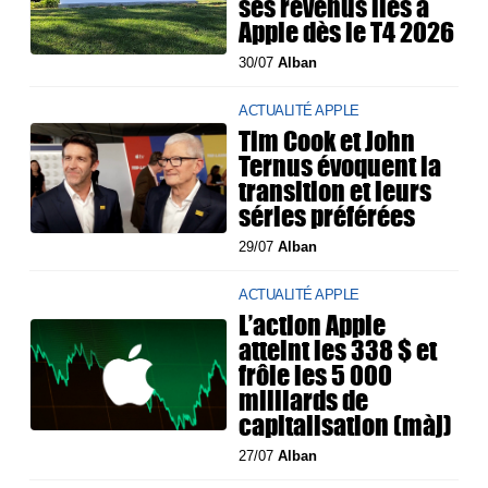
ses revenus liés à
Apple dès le T4 2026
30/07
Alban
ACTUALITÉ APPLE
Tim Cook et John
Ternus évoquent la
transition et leurs
séries préférées
29/07
Alban
ACTUALITÉ APPLE
L’action Apple
atteint les 338 $ et
frôle les 5 000
milliards de
capitalisation (màj)
27/07
Alban