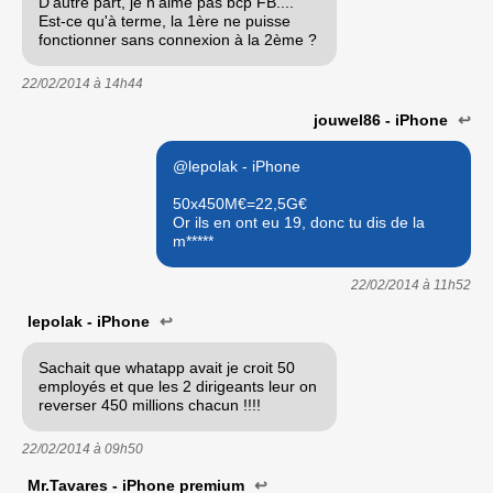
D'autre part, je n'aime pas bcp FB....
Est-ce qu'à terme, la 1ère ne puisse
fonctionner sans connexion à la 2ème ?
22/02/2014 à
14h44
jouwel86 - iPhone
↩
@lepolak - iPhone
50x450M€=22,5G€
Or ils en ont eu 19, donc tu dis de la
m*****
22/02/2014 à
11h52
lepolak - iPhone
↩
Sachait que whatapp avait je croit 50
employés et que les 2 dirigeants leur on
reverser 450 millions chacun !!!!
22/02/2014 à
09h50
Mr.Tavares - iPhone premium
↩