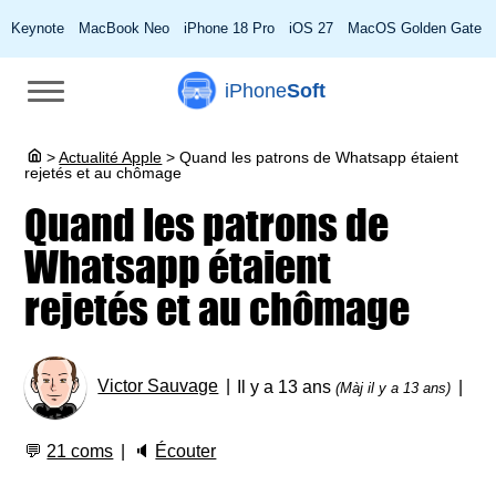
Keynote
MacBook Neo
iPhone 18 Pro
iOS 27
MacOS Golden Gate
iPhone
Soft
>
Actualité Apple
>
Quand les patrons de Whatsapp étaient
rejetés et au chômage
Quand les patrons de
Whatsapp étaient
rejetés et au chômage
Victor Sauvage
Il y a 13 ans
(Màj il y a 13 ans)
💬
21 coms
🔈
Écouter