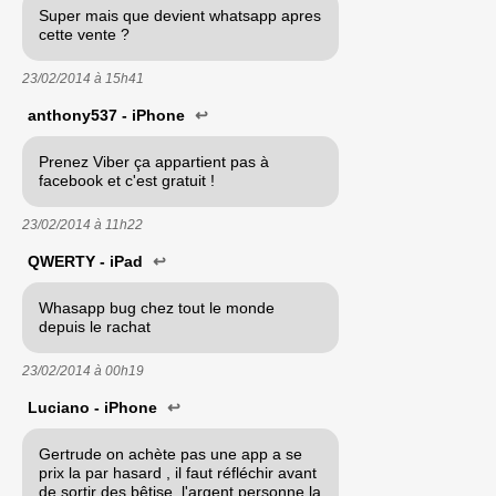
Super mais que devient whatsapp apres
cette vente ?
23/02/2014 à
15h41
anthony537 - iPhone
↩
Prenez Viber ça appartient pas à
facebook et c'est gratuit !
23/02/2014 à
11h22
QWERTY - iPad
↩
Whasapp bug chez tout le monde
depuis le rachat
23/02/2014 à
00h19
Luciano - iPhone
↩
Gertrude on achète pas une app a se
prix la par hasard , il faut réfléchir avant
de sortir des bêtise, l'argent personne la