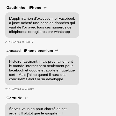
Gauthinho - iPhone
↩
L'appli n'a rien d'exceptionnel Facebook
a juste acheté une base de données qui
vaut de l'or avec tous ces numéros de
téléphones enregistres par whatsapp
21/02/2014 à
20h17
anrsaad - iPhone premium
↩
Histoire fascinant, mais prochainement
le monde internet sera seulement pour
facebook et google et applle en quelque
sort . Mais j'aime quand il aura des
concurents alors la sa developpe
21/02/2014 à
20h03
Gertrude
↩
Servez-vous en pour charité de cet
argent !! plutôt que le gaspiller...!