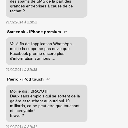
des spams de SMS de la part des
grandes entreprises à cause de ce
rachat ?
21/02/2014 à
21h52
Screenok - iPhone premium
↩
Voilà fin de l'application WhatsApp …
moi je la supprime pas envie que
Facebook prenne encore plus
d'information sur nous …
21/02/2014 à
21h38
Pierro - iPod touch
↩
Moi je dis : BRAVO !!!
Deux sans emplois qui se sortent de la
galére et touchent aujourd'hui 19
milliards, ca ne peut etre que touchant
et incroyable !
Bravo ?
21/02/2014 à
21h31