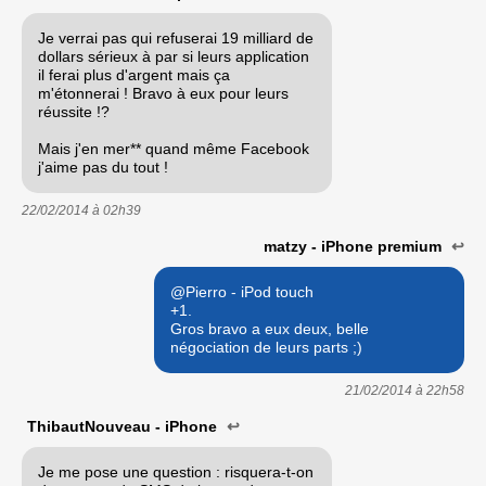
Je verrai pas qui refuserai 19 milliard de
dollars sérieux à par si leurs application
il ferai plus d'argent mais ça
m'étonnerai ! Bravo à eux pour leurs
réussite !?
Mais j'en mer** quand même Facebook
j'aime pas du tout !
22/02/2014 à
02h39
matzy - iPhone premium
↩
@Pierro - iPod touch
+1.
Gros bravo a eux deux, belle
négociation de leurs parts ;)
21/02/2014 à
22h58
ThibautNouveau - iPhone
↩
Je me pose une question : risquera-t-on