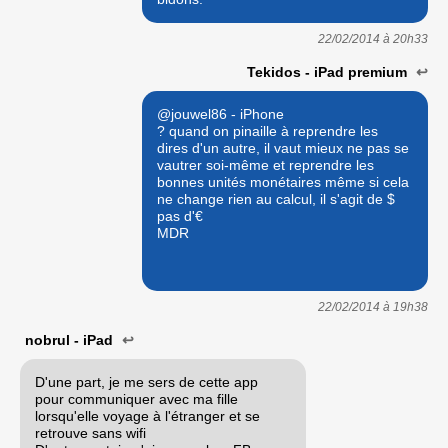
22/02/2014 à
20h33
Tekidos - iPad premium
↩
@jouwel86 - iPhone
? quand on pinaille à reprendre les
dires d'un autre, il vaut mieux ne pas se
vautrer soi-même et reprendre les
bonnes unités monétaires même si cela
ne change rien au calcul, il s'agit de $
pas d'€
MDR
22/02/2014 à
19h38
nobrul - iPad
↩
D'une part, je me sers de cette app
pour communiquer avec ma fille
lorsqu'elle voyage à l'étranger et se
retrouve sans wifi