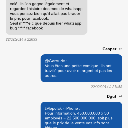
volé, ils l'on gagne légalement et
regarder l'histoire des mec de whatsapp
vous pensez bien qu'il allait pas brader
le prix pour facebook.
Seul m****e c que depuis hier whatsapp
bug ***** facebook
22/02/2014 à
22h33
Casper
↩
@Gertrude :
Vous êtes une petite comique. Ils ont
travillé pour avoir et argent et pas les
autres.
22/02/2014 à
21h58
Dgut
↩
@lepolak - iPhone :
Pour information, 450.000.000 x 50
employés = 22.500.000.000, soit plus
que le prix de la vente.vos info sont
bidons.