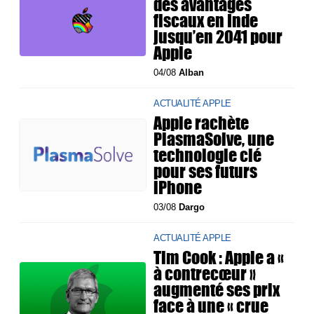
des avantages
fiscaux en Inde
jusqu’en 2041 pour
Apple
04/08
Alban
ACTUALITÉ APPLE
Apple rachète
PlasmaSolve, une
technologie clé
pour ses futurs
iPhone
03/08
Dargo
ACTUALITÉ APPLE
Tim Cook : Apple a «
à contrecœur »
augmenté ses prix
face à une « crue