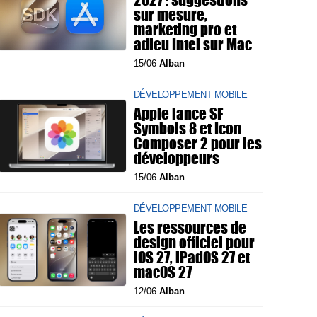
sur mesure,
marketing pro et
adieu Intel sur Mac
15/06
Alban
DÉVELOPPEMENT MOBILE
Apple lance SF
Symbols 8 et Icon
Composer 2 pour les
développeurs
15/06
Alban
DÉVELOPPEMENT MOBILE
Les ressources de
design officiel pour
iOS 27, iPadOS 27 et
macOS 27
12/06
Alban