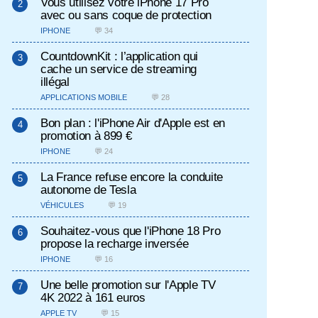
Vous utilisez votre iPhone 17 Pro
avec ou sans coque de protection
IPHONE
💬 34
CountdownKit : l’application qui
cache un service de streaming
illégal
APPLICATIONS MOBILE
💬 28
Bon plan : l'iPhone Air d'Apple est en
promotion à 899 €
IPHONE
💬 24
La France refuse encore la conduite
autonome de Tesla
VÉHICULES
💬 19
Souhaitez-vous que l'iPhone 18 Pro
propose la recharge inversée
IPHONE
💬 16
Une belle promotion sur l'Apple TV
4K 2022 à 161 euros
APPLE TV
💬 15