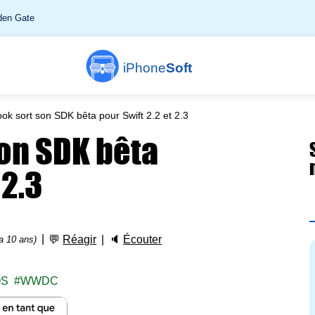
en Gate
iPhone
Soft
k sort son SDK bêta pour Swift 2.2 et 2.3
on SDK bêta
 2.3
💬
Réagir
🔈
Écouter
 a 10 ans)
OS
WWDC