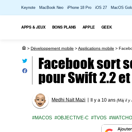
Keynote
MacBook Neo
iPhone 18 Pro
iOS 27
MacOS Gold
APPS & JEUX
BONS PLANS
APPLE
GEEK
>
Développement mobile
>
Applications mobile
>
Faceboo
Facebook sort s
pour Swift 2.2 et
Medhi Naït Mazi
Il y a 10 ans
(Màj il y
MACOS
OBJECTIVE-C
TVOS
WATCH