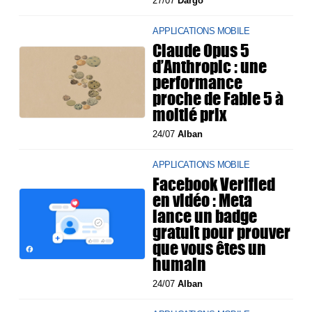
27/07
Dargo
APPLICATIONS MOBILE
Claude Opus 5
d’Anthropic : une
performance
proche de Fable 5 à
moitié prix
24/07
Alban
APPLICATIONS MOBILE
Facebook Verified
en vidéo : Meta
lance un badge
gratuit pour prouver
que vous êtes un
humain
24/07
Alban