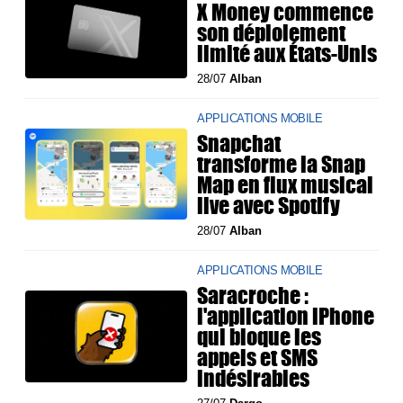
X Money commence
son déploiement
limité aux États-Unis
28/07
Alban
APPLICATIONS MOBILE
Snapchat
transforme la Snap
Map en flux musical
live avec Spotify
28/07
Alban
APPLICATIONS MOBILE
Saracroche :
l'application iPhone
qui bloque les
appels et SMS
indésirables