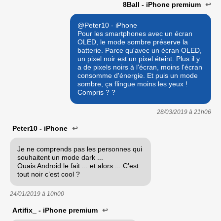
8Ball - iPhone premium
↩
@Peter10 - iPhone
Pour les smartphones avec un écran
OLED, le mode sombre préserve la
batterie. Parce qu'avec un écran OLED,
un pixel noir est un pixel éteint. Plus il y
a de pixels noirs à l'écran, moins l'écran
consomme d'énergie. Et puis un mode
sombre, ça flingue moins les yeux !
Compris ? ?
28/03/2019 à
21h06
Peter10 - iPhone
↩
Je ne comprends pas les personnes qui
souhaitent un mode dark ...
Ouais Android le fait ... et alors ... C’est
tout noir c’est cool ?
24/01/2019 à
10h00
Artifix_ - iPhone premium
↩