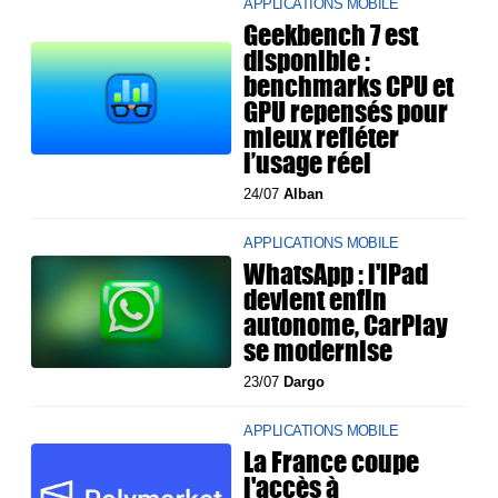
APPLICATIONS MOBILE
Geekbench 7 est
disponible :
benchmarks CPU et
GPU repensés pour
mieux refléter
l’usage réel
24/07
Alban
APPLICATIONS MOBILE
WhatsApp : l'iPad
devient enfin
autonome, CarPlay
se modernise
23/07
Dargo
APPLICATIONS MOBILE
La France coupe
l'accès à